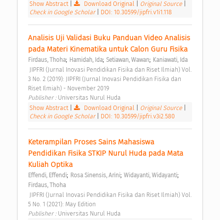
Show Abstract
|
Download Original
|
Original Source
|
Check in Google Scholar
|
DOI: 10.30599/jipfri.v1i1.118
Analisis Uji Validasi Buku Panduan Video Analisis 
pada Materi Kinematika untuk Calon Guru Fisika 
;
;
;
Firdaus, Thoha
Hamidah, Ida
Setiawan, Wawan
Kaniawati, Ida
 JIPFRI (Jurnal Inovasi Pendidikan Fisika dan Riset Ilmiah) Vol. 
3 No. 2 (2019): JIPFRI (Jurnal Inovasi Pendidikan Fisika dan 
Riset Ilmiah) - November 2019 
Publisher : 
Universitas Nurul Huda 
Show Abstract
|
Download Original
|
Original Source
|
Check in Google Scholar
|
DOI: 10.30599/jipfri.v3i2.580
Keterampilan Proses Sains Mahasiswa 
Pendidikan Fisika STKIP Nurul Huda pada Mata 
Kuliah Optika 
;
;
;
Effendi, Effendi
Rosa Sinensis, Arini
Widayanti, Widayanti
Firdaus, Thoha
 JIPFRI (Jurnal Inovasi Pendidikan Fisika dan Riset Ilmiah) Vol. 
5 No. 1 (2021): May Edition 
Publisher : 
Universitas Nurul Huda 