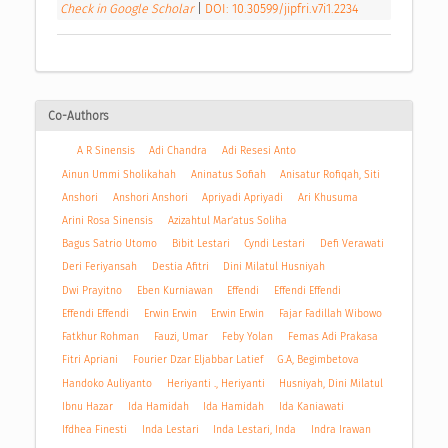
Check in Google Scholar
|
DOI: 10.30599/jipfri.v7i1.2234
Co-Authors
A R Sinensis
Adi Chandra
Adi Resesi Anto
Ainun Ummi Sholikahah
Aninatus Sofiah
Anisatur Rofiqah, Siti
Anshori
Anshori Anshori
Apriyadi Apriyadi
Ari Khusuma
Arini Rosa Sinensis
Azizahtul Mar’atus Soliha
Bagus Satrio Utomo
Bibit Lestari
Cyndi Lestari
Defi Verawati
Deri Feriyansah
Destia Afitri
Dini Milatul Husniyah
Dwi Prayitno
Eben Kurniawan
Effendi
Effendi Effendi
Effendi Effendi
Erwin Erwin
Erwin Erwin
Fajar Fadillah Wibowo
Fatkhur Rohman
Fauzi, Umar
Feby Yolan
Femas Adi Prakasa
Fitri Apriani
Fourier Dzar Eljabbar Latief
G.A, Begimbetova
Handoko Auliyanto
Heriyanti ., Heriyanti
Husniyah, Dini Milatul
Ibnu Hazar
Ida Hamidah
Ida Hamidah
Ida Kaniawati
Ifdhea Finesti
Inda Lestari
Inda Lestari, Inda
Indra Irawan