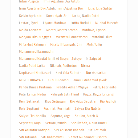
Intan Puspita
Irnin Agustina Dwi Astuti
Irnin Agustina Dwi Astuti, Irnin Agustina Dwi
Julia, Julia Safitri
Kelvin Aprianto
Komariyah, Sri
Larita, Nadia Putri
Lestari, Cyndi
Liyana Mardova
Lutfia Nurlaili
M Iqbal Mustofa
Malda Karindra
Mantri, Mantri Kromo
Mardova, Liyana
Maryam Ulfa Ningtyas
Ma’rifatul Munawaroh
Miftahul Ulum
Miftakhul Rahman
Milatul Husniyah, Dini
Moh. Toifur
Muhammad Iksannudin
Muhammad Naufal Jamil Al Basyari Sutoyo
N Saiputri
Nadia Putri Larita
Nikmah, Rodhotun
Nirma
Nopitasari Nopitasari
Novi Yola Saiputri
Nur Asmarita
NURUL HIDAYAH
Nurul Hidayah
Pamuji Muhamad Jakak
Pandu Dimas Pratama
Pradita Adnan Wijaya
Putra, Febrianto
Putri Larita, Nadia
Rafisyah Lutfi Hanif
Rayza, Rayza Lintang
Reni Setiawati
Rico Setiawan
Riki Agus Saputra
Rio Fadholi
Roja Septiani
Rosmiati Rosmiati
Salysa Eka Nabila
Salysa Eka Nabilla
Saputra, Yoga
Saulon, Butch O
Septianti, Roja
Setiani, Winda
Sholikahah, Ainun Ummi
Siti Anisatur Rafiqah
Siti Anisatur Rofiqah
Siti Fatimah
Siti Fatimah
Siti Rahmawati
Slamet Muhamad Susanto