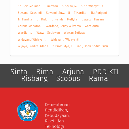
Sri Devi Melinda
Sumawan
Sutarno, M
Sutri Widayatun
Suwandi Suwandi
Suwandi Suwandi
T Hardila
Tia Apriyani
Tri Hardila
Uli Riski
Uliyandari, Mellyta
Uswatun Hasanah
Varona Maharani
Wardana, Rendy Wikrama
wardianto
Wardianto
Wawan Setiawan
Wawan Setiawan
Widayanti Widayanti
Widayanti Widayanti
Wijaya, Pradita Adnan
Y. Pramudya, Y.
Yani, Deah Sadila Putri
Sinta
Bima
Arjuna
PDDIKTI
Risbang
Scopus
Rama
Kementerian
Pendidikan,
Kebudayaan,
Riset, dan
Teknologi