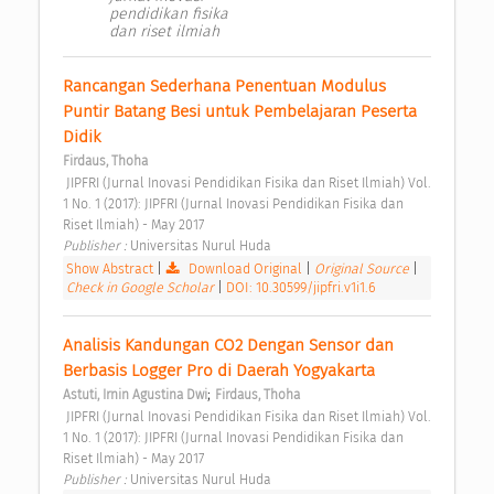
pendidikan fisika
dan riset ilmiah
Rancangan Sederhana Penentuan Modulus 
Puntir Batang Besi untuk Pembelajaran Peserta 
Didik 
Firdaus, Thoha
 JIPFRI (Jurnal Inovasi Pendidikan Fisika dan Riset Ilmiah) Vol. 
1 No. 1 (2017): JIPFRI (Jurnal Inovasi Pendidikan Fisika dan 
Riset Ilmiah) - May 2017 
Publisher : 
Universitas Nurul Huda 
Show Abstract
|
Download Original
|
Original Source
|
Check in Google Scholar
|
DOI: 10.30599/jipfri.v1i1.6
Analisis Kandungan CO2 Dengan Sensor dan 
Berbasis Logger Pro di Daerah Yogyakarta 
;
Astuti, Irnin Agustina Dwi
Firdaus, Thoha
 JIPFRI (Jurnal Inovasi Pendidikan Fisika dan Riset Ilmiah) Vol. 
1 No. 1 (2017): JIPFRI (Jurnal Inovasi Pendidikan Fisika dan 
Riset Ilmiah) - May 2017 
Publisher : 
Universitas Nurul Huda 