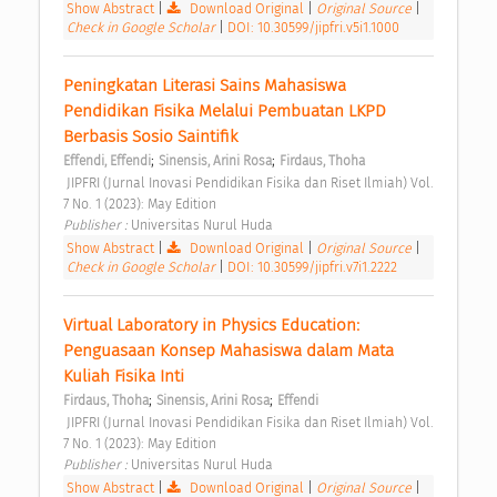
Show Abstract
|
Download Original
|
Original Source
|
Check in Google Scholar
|
DOI: 10.30599/jipfri.v5i1.1000
Peningkatan Literasi Sains Mahasiswa 
Pendidikan Fisika Melalui Pembuatan LKPD 
Berbasis Sosio Saintifik 
;
;
Effendi, Effendi
Sinensis, Arini Rosa
Firdaus, Thoha
 JIPFRI (Jurnal Inovasi Pendidikan Fisika dan Riset Ilmiah) Vol. 
7 No. 1 (2023): May Edition 
Publisher : 
Universitas Nurul Huda 
Show Abstract
|
Download Original
|
Original Source
|
Check in Google Scholar
|
DOI: 10.30599/jipfri.v7i1.2222
Virtual Laboratory in Physics Education: 
Penguasaan Konsep Mahasiswa dalam Mata 
Kuliah Fisika Inti 
;
;
Firdaus, Thoha
Sinensis, Arini Rosa
Effendi
 JIPFRI (Jurnal Inovasi Pendidikan Fisika dan Riset Ilmiah) Vol. 
7 No. 1 (2023): May Edition 
Publisher : 
Universitas Nurul Huda 
Show Abstract
|
Download Original
|
Original Source
|