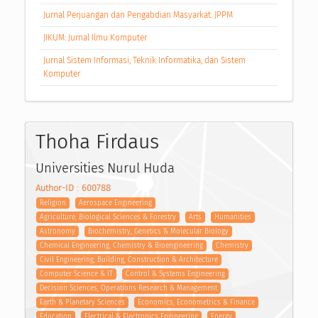
Jurnal Perjuangan dan Pengabdian Masyarkat: JPPM
JIKUM: Jurnal Ilmu Komputer
Jurnal Sistem Informasi, Teknik Informatika, dan Sistem
Komputer
Thoha Firdaus
Universities Nurul Huda
Author-ID : 600788
Religion
Aerospace Engineering
Agriculture, Biological Sciences & Forestry
Arts
Humanities
Astronomy
Biochemistry, Genetics & Molecular Biology
Chemical Engineering, Chemistry & Bioengineering
Chemistry
Civil Engineering, Building, Construction & Architecture
Computer Science & IT
Control & Systems Engineering
Decision Sciences, Operations Research & Management
Earth & Planetary Sciences
Economics, Econometrics & Finance
Education
Electrical & Electronics Engineering
Energy