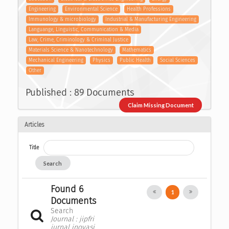
Engineering
Environmental Science
Health Professions
Immunology & microbiology
Industrial & Manufacturing Engineering
Languange, Linguistic, Communication & Media
Law, Crime, Criminology & Criminal Justice
Materials Science & Nanotechnology
Mathematics
Mechanical Engineering
Physics
Public Health
Social Sciences
Other
Published : 89 Documents
Claim Missing Document
Articles
Title
Search
Found 6
1
Documents
Search
Journal : jipfri
jurnal inovasi