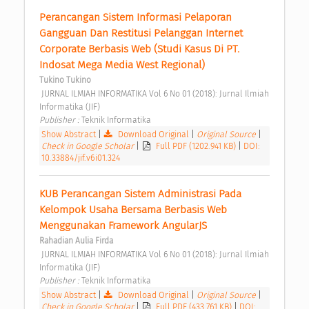
Perancangan Sistem Informasi Pelaporan 
Gangguan Dan Restitusi Pelanggan Internet 
Corporate Berbasis Web (Studi Kasus Di PT. 
Indosat Mega Media West Regional) 
Tukino Tukino
 JURNAL ILMIAH INFORMATIKA Vol 6 No 01 (2018): Jurnal Ilmiah 
Informatika (JIF) 
Publisher : 
Teknik Informatika 
Show Abstract
|
Download Original
|
Original Source
|
Check in Google Scholar
|
Full PDF (1202.941 KB)
|
DOI:
10.33884/jif.v6i01.324
KUB Perancangan Sistem Administrasi Pada 
Kelompok Usaha Bersama Berbasis Web 
Menggunakan Framework AngularJS 
Rahadian Aulia Firda
 JURNAL ILMIAH INFORMATIKA Vol 6 No 01 (2018): Jurnal Ilmiah 
Informatika (JIF) 
Publisher : 
Teknik Informatika 
Show Abstract
|
Download Original
|
Original Source
|
Check in Google Scholar
|
Full PDF (433.761 KB)
|
DOI: