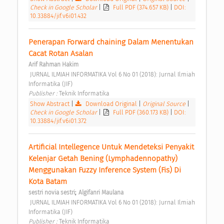
Check in Google Scholar
|
Full PDF (374.657 KB)
|
DOI:
10.33884/jif.v6i01.432
Penerapan Forward chaining Dalam Menentukan 
Cacat Rotan Asalan 
Arif Rahman Hakim
 JURNAL ILMIAH INFORMATIKA Vol 6 No 01 (2018): Jurnal Ilmiah 
Informatika (JIF) 
Publisher : 
Teknik Informatika 
Show Abstract
|
Download Original
|
Original Source
|
Check in Google Scholar
|
Full PDF (360.173 KB)
|
DOI:
10.33884/jif.v6i01.372
Artificial Intellegence Untuk Mendeteksi Penyakit 
Kelenjar Getah Bening (Lymphadennopathy) 
Menggunakan Fuzzy Inference System (Fis) Di 
Kota Batam 
;
sestri novia sestri
Algifanri Maulana
 JURNAL ILMIAH INFORMATIKA Vol 6 No 01 (2018): Jurnal Ilmiah 
Informatika (JIF) 
Publisher : 
Teknik Informatika 