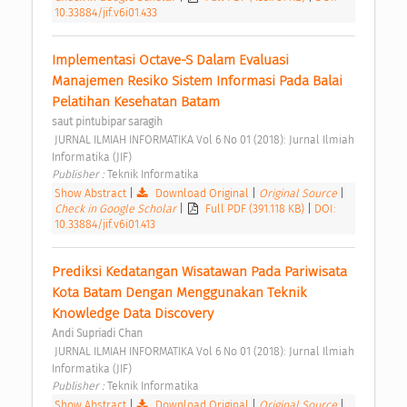
10.33884/jif.v6i01.433
Implementasi Octave-S Dalam Evaluasi 
Manajemen Resiko Sistem Informasi Pada Balai 
Pelatihan Kesehatan Batam 
saut pintubipar saragih
 JURNAL ILMIAH INFORMATIKA Vol 6 No 01 (2018): Jurnal Ilmiah 
Informatika (JIF) 
Publisher : 
Teknik Informatika 
Show Abstract
|
Download Original
|
Original Source
|
Check in Google Scholar
|
Full PDF (391.118 KB)
|
DOI:
10.33884/jif.v6i01.413
Prediksi Kedatangan Wisatawan Pada Pariwisata 
Kota Batam Dengan Menggunakan Teknik 
Knowledge Data Discovery 
Andi Supriadi Chan
 JURNAL ILMIAH INFORMATIKA Vol 6 No 01 (2018): Jurnal Ilmiah 
Informatika (JIF) 
Publisher : 
Teknik Informatika 
Show Abstract
|
Download Original
|
Original Source
|