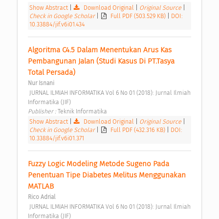
Show Abstract
|
Download Original
|
Original Source
|
Check in Google Scholar
|
Full PDF (503.529 KB)
|
DOI:
10.33884/jif.v6i01.434
Algoritma C4.5 Dalam Menentukan Arus Kas 
Pembangunan Jalan (Studi Kasus Di PT.Tasya 
Total Persada) 
Nur Isnani
 JURNAL ILMIAH INFORMATIKA Vol 6 No 01 (2018): Jurnal Ilmiah 
Informatika (JIF) 
Publisher : 
Teknik Informatika 
Show Abstract
|
Download Original
|
Original Source
|
Check in Google Scholar
|
Full PDF (432.316 KB)
|
DOI:
10.33884/jif.v6i01.371
Fuzzy Logic Modeling Metode Sugeno Pada 
Penentuan Tipe Diabetes Melitus Menggunakan 
MATLAB 
Rico Adrial
 JURNAL ILMIAH INFORMATIKA Vol 6 No 01 (2018): Jurnal Ilmiah 
Informatika (JIF) 