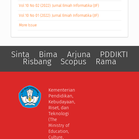
Vol 10 No 02 (2022): Jurnal Ilmiah Informatika (JIF)
Vol 10 No 01 (2022): Jurnal Ilmiah Informatika (JIF)
More Issue
Sinta
Bima
Arjuna
PDDIKTI
Risbang
Scopus
Rama
Kementerian
Pendidikan,
Kebudayaan,
Riset, dan
Teknologi
(The
Ministry of
Education,
Culture,