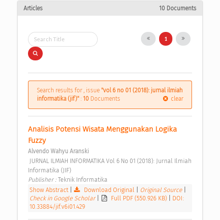
Articles
10 Documents
1
Search results for , issue
"vol 6 no 01 (2018): jurnal ilmiah
informatika (jif)"
:
10
Documents
clear
Analisis Potensi Wisata Menggunakan Logika 
Fuzzy 
Alvendo Wahyu Aranski
 JURNAL ILMIAH INFORMATIKA Vol 6 No 01 (2018): Jurnal Ilmiah 
Informatika (JIF) 
Publisher : 
Teknik Informatika 
Show Abstract
|
Download Original
|
Original Source
|
Check in Google Scholar
|
Full PDF (550.926 KB)
|
DOI:
10.33884/jif.v6i01.429