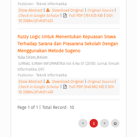
Publisher : 
Teknik Informatika 
Show Abstract
|
Download Original
|
Original Source
|
Check in Google Scholar
|
Full PDF (761.635 KB)
|
DOI:
10.33884/jif.v6i01.423
Fuzzy Logic Untuk Menentukan Kepuasan Siswa 
Terhadap Sarana dan Prasarana Sekolah Dengan 
Menggunakan Metode Sugeno 
Yulia S.Kom.,M.Kom
 JURNAL ILMIAH INFORMATIKA Vol 6 No 01 (2018): Jurnal Ilmiah 
Informatika (JIF) 
Publisher : 
Teknik Informatika 
Show Abstract
|
Download Original
|
Original Source
|
Check in Google Scholar
|
Full PDF (649.882 KB)
|
DOI:
10.33884/jif.v6i01.430
Page 1 of 1 | Total Record : 10
1