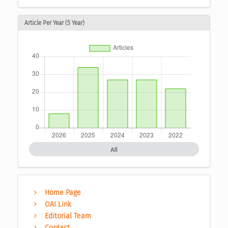
Article Per Year (5 Year)
All
Home Page
OAI Link
Editorial Team
Contact