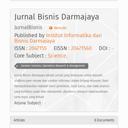
Jurnal Bisnis Darmajaya
JurnalBisnis
Website
Published by
Institut Informatika dan
Bisnis Darmajaya
ISSN :
2047155
EISSN :
20471560
DOI :
-
Core Subject :
Science,
Decision Sciences, Operations Research & Management
Jurnal Bisnis Darmajaya adalah jurnal yang bertujuan untuk menjadi
platform peer-review dan sumber informasi dalam bidang ekonomi. Kami
mempublikasikan makalah hasil penelitian, studi kasus, dan meta analisis
yang berfokus pada ilmu manajemen, akuntansi, maupun kewirausahaan
serta topik yang terkait.
Arjuna Subject :
-
Articles
6 Documents