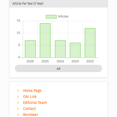
Article Per Year (5 Year)
All
Home Page
OAI Link
Editorial Team
Contact
Reviewer