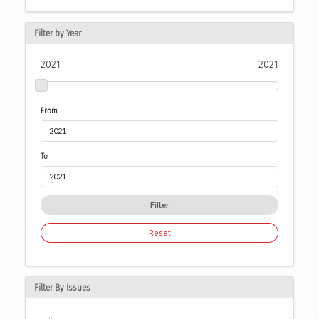
Filter by Year
2021
2021
From
To
Filter
Reset
Filter By Issues