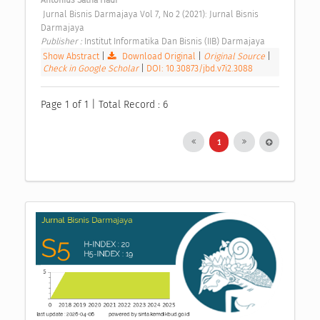
Antonius Satria Hadi
 Jurnal Bisnis Darmajaya Vol 7, No 2 (2021): Jurnal Bisnis 
Darmajaya 
Publisher : 
Institut Informatika Dan Bisnis (IIB) Darmajaya 
Show Abstract
|
Download Original
|
Original Source
|
Check in Google Scholar
|
DOI: 10.30873/jbd.v7i2.3088
Page 1 of 1 | Total Record : 6
1