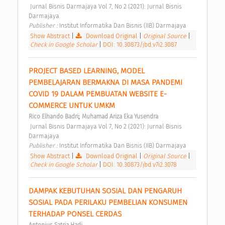
 Jurnal Bisnis Darmajaya Vol 7, No 2 (2021): Jurnal Bisnis 
Darmajaya 
Publisher : 
Institut Informatika Dan Bisnis (IIB) Darmajaya 
Show Abstract
|
Download Original
|
Original Source
|
Check in Google Scholar
|
DOI: 10.30873/jbd.v7i2.3087
PROJECT BASED LEARNING, MODEL 
PEMBELAJARAN BERMAKNA DI MASA PANDEMI 
COVID 19 DALAM PEMBUATAN WEBSITE E-
COMMERCE UNTUK UMKM 
;
Rico Elhando Badri
Muhamad Ariza Eka Yusendra
 Jurnal Bisnis Darmajaya Vol 7, No 2 (2021): Jurnal Bisnis 
Darmajaya 
Publisher : 
Institut Informatika Dan Bisnis (IIB) Darmajaya 
Show Abstract
|
Download Original
|
Original Source
|
Check in Google Scholar
|
DOI: 10.30873/jbd.v7i2.3078
DAMPAK KEBUTUHAN SOSIAL DAN PENGARUH 
SOSIAL PADA PERILAKU PEMBELIAN KONSUMEN 
TERHADAP PONSEL CERDAS 