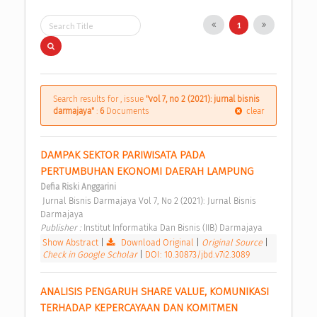
1
Search results for , issue
"vol 7, no 2 (2021): jurnal bisnis
darmajaya"
:
6
Documents
clear
DAMPAK SEKTOR PARIWISATA PADA 
PERTUMBUHAN EKONOMI DAERAH LAMPUNG 
Defia Riski Anggarini
 Jurnal Bisnis Darmajaya Vol 7, No 2 (2021): Jurnal Bisnis 
Darmajaya 
Publisher : 
Institut Informatika Dan Bisnis (IIB) Darmajaya 
Show Abstract
|
Download Original
|
Original Source
|
Check in Google Scholar
|
DOI: 10.30873/jbd.v7i2.3089
ANALISIS PENGARUH SHARE VALUE, KOMUNIKASI 
TERHADAP KEPERCAYAAN DAN KOMITMEN 