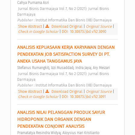
Cahya Purnama Asri
 Jurnal Bisnis Darmajaya Vol 7, No 2 (2021): Jurnal Bisnis 
Darmajaya 
Publisher : 
Institut Informatika Dan Bisnis (IIB) Darmajaya 
Show Abstract
|
Download Original
|
Original Source
|
Check in Google Scholar
|
DOI: 10.30873/jbd.v7i2.3090
ANALISIS KEPUASAAN KERJA KARYAWAN DENGAN 
PENDEKATAN JOB SATISFACTION SURVEY DI PT. 
ANEKA USAHA TANGGAMUS JAYA 
;
;
;
Stefanus Rumangkit
Izzi Musaddad
Indra Jaya
Ary Meizari
 Jurnal Bisnis Darmajaya Vol 7, No 2 (2021): Jurnal Bisnis 
Darmajaya 
Publisher : 
Institut Informatika Dan Bisnis (IIB) Darmajaya 
Show Abstract
|
Download Original
|
Original Source
|
Check in Google Scholar
|
DOI: 10.30873/jbd.v7i2.3091
ANALISIS NILAI PELANGGAN PRODUK SAYUR 
HIDROPONIK DAN ORGANIK DENGAN 
PENDEKATAN CONJOINT ANALYSIS 
;
Pramatatya Resindra Widya
Aloysius Hari Kristianto