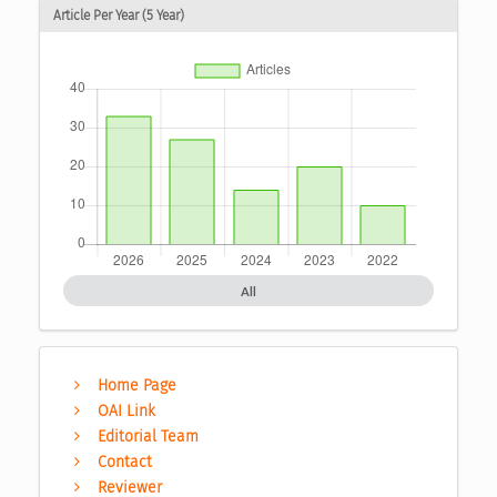
Article Per Year (5 Year)
All
Home Page
OAI Link
Editorial Team
Contact
Reviewer