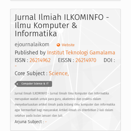
Jurnal Ilmiah ILKOMINFO -
Ilmu Komputer &
Informatika
ejournalaikom
Website
Published by
Institut Teknologi Gamalama
ISSN :
26214962
EISSN :
26214970
DOI :
-
Core Subject :
Science,
Computer Science & IT
Jurnal Ilmiah ILKOMINFO - Jurnal Ilmiah Ilmu Komputer dan Informatika
merupakan wadah untuk para guru, akademisi dan praktisi dalam
menyebarluaskan artikel ilmiah pada bidang ilmu komputer dan informatika
agar bermanfaat bagi masyarakat. Artikel ilmiah ini diterbitkan 2 kali dalam
setahun pada bulan Januari dan Juli.
Arjuna Subject :
-