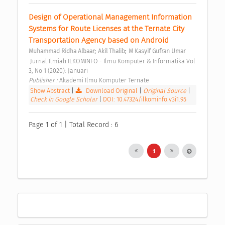
Design of Operational Management Information 
Systems for Route Licenses at the Ternate City 
Transportation Agency based on Android 
;
;
Muhammad Ridha Albaar
Akil Thalib
M Kasyif Gufran Umar
 Jurnal Ilmiah ILKOMINFO - Ilmu Komputer & Informatika Vol 
3, No 1 (2020): Januari 
Publisher : 
Akademi Ilmu Komputer Ternate 
Show Abstract
|
Download Original
|
Original Source
|
Check in Google Scholar
|
DOI: 10.47324/ilkominfo.v3i1.95
Page 1 of 1 | Total Record : 6
1