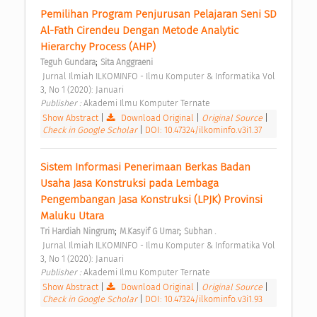
Pemilihan Program Penjurusan Pelajaran Seni SD 
Al-Fath Cirendeu Dengan Metode Analytic 
Hierarchy Process (AHP) 
;
Teguh Gundara
Sita Anggraeni
 Jurnal Ilmiah ILKOMINFO - Ilmu Komputer & Informatika Vol 
3, No 1 (2020): Januari 
Publisher : 
Akademi Ilmu Komputer Ternate 
Show Abstract
|
Download Original
|
Original Source
|
Check in Google Scholar
|
DOI: 10.47324/ilkominfo.v3i1.37
Sistem Informasi Penerimaan Berkas Badan 
Usaha Jasa Konstruksi pada Lembaga 
Pengembangan Jasa Konstruksi (LPJK) Provinsi 
Maluku Utara 
;
;
Tri Hardiah Ningrum
M.Kasyif G Umar
Subhan .
 Jurnal Ilmiah ILKOMINFO - Ilmu Komputer & Informatika Vol 
3, No 1 (2020): Januari 
Publisher : 
Akademi Ilmu Komputer Ternate 
Show Abstract
|
Download Original
|
Original Source
|
Check in Google Scholar
|
DOI: 10.47324/ilkominfo.v3i1.93