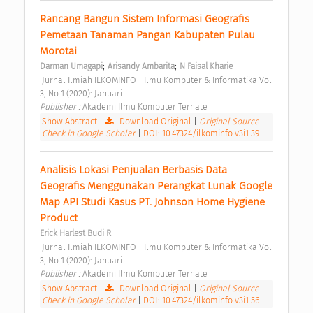
Rancang Bangun Sistem Informasi Geografis 
Pemetaan Tanaman Pangan Kabupaten Pulau 
Morotai 
;
;
Darman Umagapi
Arisandy Ambarita
N Faisal Kharie
 Jurnal Ilmiah ILKOMINFO - Ilmu Komputer & Informatika Vol 
3, No 1 (2020): Januari 
Publisher : 
Akademi Ilmu Komputer Ternate 
Show Abstract
|
Download Original
|
Original Source
|
Check in Google Scholar
|
DOI: 10.47324/ilkominfo.v3i1.39
Analisis Lokasi Penjualan Berbasis Data 
Geografis Menggunakan Perangkat Lunak Google 
Map API Studi Kasus PT. Johnson Home Hygiene 
Product 
Erick Harlest Budi R
 Jurnal Ilmiah ILKOMINFO - Ilmu Komputer & Informatika Vol 
3, No 1 (2020): Januari 
Publisher : 
Akademi Ilmu Komputer Ternate 
Show Abstract
|
Download Original
|
Original Source
|
Check in Google Scholar
|
DOI: 10.47324/ilkominfo.v3i1.56