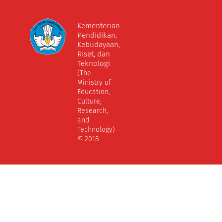
Kementerian
Pendidikan,
Kebudayaan,
Riset, dan
Teknologi
(The
Ministry of
Education,
Culture,
Research,
and
Technology)
© 2018