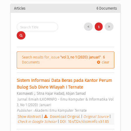
Articles
6 Documents
1
Search results for , issue
"vol 3, no 1 (2020): januari"
:
6
Documents
clear
Sistem Informasi Data Beras pada Kantor Perum 
Bulog Sub Divre Wilayah I Ternate 
;
;
Kasmawati .
Sitna Hajar Hadad
Abjan Samad
 Jurnal Ilmiah ILKOMINFO - Ilmu Komputer & Informatika Vol 
3, No 1 (2020): Januari 
Publisher : 
Akademi Ilmu Komputer Ternate 
Show Abstract
|
Download Original
|
Original Source
|
Check in Google Scholar
|
DOI: 10.47324/ilkominfo.v3i1.85