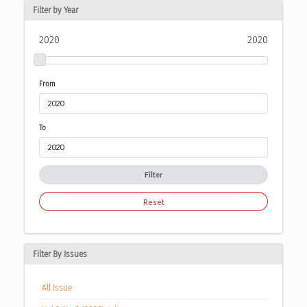
Filter by Year
2020
2020
From
To
Filter
Reset
Filter By Issues
All Issue