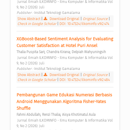
 Jurnal Ilmiah ILKOMINFO - Ilmu Komputer & Informatika Vol 
9, No 2 (2026): Juli 
Publisher : 
Institut Teknologi Gamalama 
Show Abstract
|
Download Original
|
Original Source
|
Check in Google Scholar
|
DOI: 10.47324/ilkominfo.v9i2.474
XGBoost-Based Sentiment Analysis for Evaluating 
Customer Satisfaction at Hotel Puri Ansel 
;
;
Thalia Puspita Sari
Chandra Kirana
Delpiah Wahyuningsih
 Jurnal Ilmiah ILKOMINFO - Ilmu Komputer & Informatika Vol 
9, No 2 (2026): Juli 
Publisher : 
Institut Teknologi Gamalama 
Show Abstract
|
Download Original
|
Original Source
|
Check in Google Scholar
|
DOI: 10.47324/ilkominfo.v9i2.484
Pembangunan Game Edukasi Numerasi Berbasis 
Android Menggunakan Algoritma Fisher-Yates 
Shuffle 
;
;
Fahmi Abdullah
Renzi Thalia
Aisya Khotimatul Aula
 Jurnal Ilmiah ILKOMINFO - Ilmu Komputer & Informatika Vol 
9, No 2 (2026): Juli 