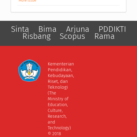
More Issue
Sinta
Bima
Arjuna
PDDIKTI
Risbang
Scopus
Rama
Kementerian
Pendidikan,
Kebudayaan,
Riset, dan
Teknologi
(The
Ministry of
Education,
Culture,
Research,
and
Technology)
© 2018