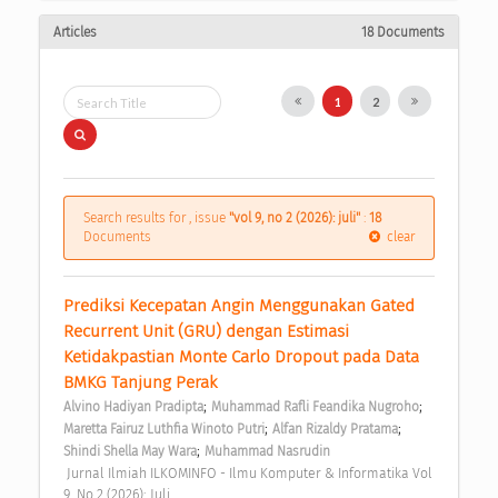
Articles
18 Documents
1
2
Search results for , issue
"vol 9, no 2 (2026): juli"
:
18
Documents
clear
Prediksi Kecepatan Angin Menggunakan Gated 
Recurrent Unit (GRU) dengan Estimasi 
Ketidakpastian Monte Carlo Dropout pada Data 
BMKG Tanjung Perak 
;
;
Alvino Hadiyan Pradipta
Muhammad Rafli Feandika Nugroho
;
;
Maretta Fairuz Luthfia Winoto Putri
Alfan Rizaldy Pratama
;
Shindi Shella May Wara
Muhammad Nasrudin
 Jurnal Ilmiah ILKOMINFO - Ilmu Komputer & Informatika Vol 
9, No 2 (2026): Juli 