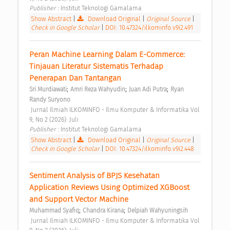
Publisher : 
Institut Teknologi Gamalama 
Show Abstract
|
Download Original
|
Original Source
|
Check in Google Scholar
|
DOI: 10.47324/ilkominfo.v9i2.491
Peran Machine Learning Dalam E-Commerce: 
Tinjauan Literatur Sistematis Terhadap 
Penerapan Dan Tantangan 
;
;
;
Sri Murdiawati
Amri Reza Wahyudin
Juan Adi Putra
Ryan 
Randy Suryono
 Jurnal Ilmiah ILKOMINFO - Ilmu Komputer & Informatika Vol 
9, No 2 (2026): Juli 
Publisher : 
Institut Teknologi Gamalama 
Show Abstract
|
Download Original
|
Original Source
|
Check in Google Scholar
|
DOI: 10.47324/ilkominfo.v9i2.448
Sentiment Analysis of BPJS Kesehatan 
Application Reviews Using Optimized XGBoost 
and Support Vector Machine 
;
;
Muhammad Syafiq
Chandra Kirana
Delpiah Wahyuningsih
 Jurnal Ilmiah ILKOMINFO - Ilmu Komputer & Informatika Vol 