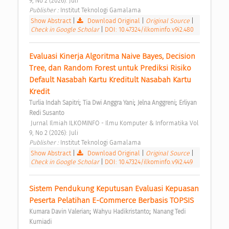
9, No 2 (2026): Juli 
Publisher : 
Institut Teknologi Gamalama 
Show Abstract
|
Download Original
|
Original Source
|
Check in Google Scholar
|
DOI: 10.47324/ilkominfo.v9i2.480
Evaluasi Kinerja Algoritma Naive Bayes, Decision 
Tree, dan Random Forest untuk Prediksi Risiko 
Default Nasabah Kartu Kreditult Nasabah Kartu 
Kredit 
;
;
;
Turlia Indah Sapitri
Tia Dwi Anggra Yani
Jelna Anggreni
Erliyan 
Redi Susanto
 Jurnal Ilmiah ILKOMINFO - Ilmu Komputer & Informatika Vol 
9, No 2 (2026): Juli 
Publisher : 
Institut Teknologi Gamalama 
Show Abstract
|
Download Original
|
Original Source
|
Check in Google Scholar
|
DOI: 10.47324/ilkominfo.v9i2.449
Sistem Pendukung Keputusan Evaluasi Kepuasan 
Peserta Pelatihan E-Commerce Berbasis TOPSIS 
;
;
Kumara Davin Valerian
Wahyu Hadikristanto
Nanang Tedi 
Kurniadi