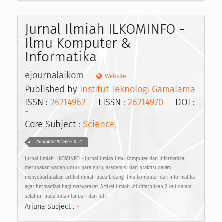
Jurnal Ilmiah ILKOMINFO -
Ilmu Komputer &
Informatika
ejournalaikom
Website
Published by
Institut Teknologi Gamalama
ISSN :
26214962
EISSN :
26214970
DOI :
-
Core Subject :
Science,
Computer Science & IT
Jurnal Ilmiah ILKOMINFO - Jurnal Ilmiah Ilmu Komputer dan Informatika
merupakan wadah untuk para guru, akademisi dan praktisi dalam
menyebarluaskan artikel ilmiah pada bidang ilmu komputer dan informatika
agar bermanfaat bagi masyarakat. Artikel ilmiah ini diterbitkan 2 kali dalam
setahun pada bulan Januari dan Juli.
Arjuna Subject :
-