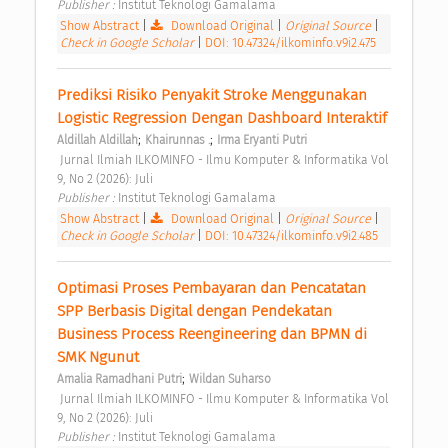
Publisher : 
Institut Teknologi Gamalama 
Show Abstract
|
Download Original
|
Original Source
|
Check in Google Scholar
|
DOI: 10.47324/ilkominfo.v9i2.475
Prediksi Risiko Penyakit Stroke Menggunakan 
Logistic Regression Dengan Dashboard Interaktif 
;
;
Aldillah Aldillah
Khairunnas .
Irma Eryanti Putri
 Jurnal Ilmiah ILKOMINFO - Ilmu Komputer & Informatika Vol 
9, No 2 (2026): Juli 
Publisher : 
Institut Teknologi Gamalama 
Show Abstract
|
Download Original
|
Original Source
|
Check in Google Scholar
|
DOI: 10.47324/ilkominfo.v9i2.485
Optimasi Proses Pembayaran dan Pencatatan 
SPP Berbasis Digital dengan Pendekatan 
Business Process Reengineering dan BPMN di 
SMK Ngunut 
;
Amalia Ramadhani Putri
Wildan Suharso
 Jurnal Ilmiah ILKOMINFO - Ilmu Komputer & Informatika Vol 
9, No 2 (2026): Juli 
Publisher : 
Institut Teknologi Gamalama 