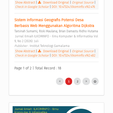
Show Abstract
|
Download Original
|
Original Source
|
Check in Google Scholar
|
DOI: 10.47324/ilkominfo.v9i2.476
Sistem Informasi Geografis Potensi Desa 
Berbasis Web Menggunakan Algoritma Dijkstra 
;
;
Tarsinah Sumarni
Riski Maulana
Brian Damastu Ridho Hutama
 Jurnal Ilmiah ILKOMINFO - Ilmu Komputer & Informatika Vol 
9, No 2 (2026): Juli 
Publisher : 
Institut Teknologi Gamalama 
Show Abstract
|
Download Original
|
Original Source
|
Check in Google Scholar
|
DOI: 10.47324/ilkominfo.v9i2.482
Page 1 of 2 | Total Record : 18
1
2