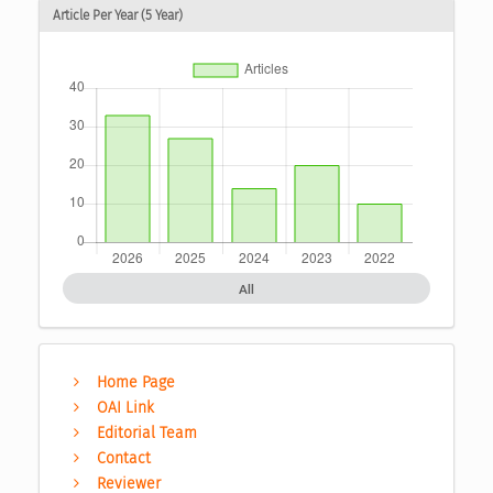
Article Per Year (5 Year)
All
Home Page
OAI Link
Editorial Team
Contact
Reviewer