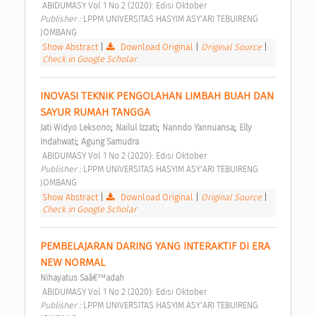
 ABIDUMASY Vol 1 No 2 (2020): Edisi Oktober 
Publisher : 
LPPM UNIVERSITAS HASYIM ASY'ARI TEBUIRENG 
JOMBANG 
Show Abstract
|
Download Original
|
Original Source
|
Check in Google Scholar
INOVASI TEKNIK PENGOLAHAN LIMBAH BUAH DAN 
SAYUR RUMAH TANGGA 
;
;
;
Jati Widyo Leksono
Nailul Izzati
Nanndo Yannuansa
Elly 
;
Indahwati
Agung Samudra
 ABIDUMASY Vol 1 No 2 (2020): Edisi Oktober 
Publisher : 
LPPM UNIVERSITAS HASYIM ASY'ARI TEBUIRENG 
JOMBANG 
Show Abstract
|
Download Original
|
Original Source
|
Check in Google Scholar
PEMBELAJARAN DARING YANG INTERAKTIF DI ERA 
NEW NORMAL 
Nihayatus Saâ€™adah
 ABIDUMASY Vol 1 No 2 (2020): Edisi Oktober 
Publisher : 
LPPM UNIVERSITAS HASYIM ASY'ARI TEBUIRENG 