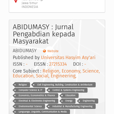
Jawa timur
INDONESIA
ABIDUMASY : Jurnal
Pengabdian kepada
Masyarakat
ABIDUMASY
Website
Published by
Universitas Hasyim Asy'ari
ISSN :
-
EISSN :
27215334
DOI :
-
Core Subject :
Religion, Economy, Science,
Education, Social, Engineering,
Religion
Civil Engineering, Building, Construction & Architecture
Computer Science & IT
Control & Systems Engineering
Economics, Econometrics & Finance
Education
Electrical & Electronics Engineering
Energy
Engineering
Environmental Science
Industrial & Manufacturing Engineering
Languange, Linguistic, Communication & Media