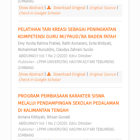
JOMBANG 
Show Abstract
|
Download Original
|
Original Source
|
Check in Google Scholar
PELATIHAN TARI KREASI SEBAGAI PENINGKATAN 
KOMPETENSI GURU MI/PAUD/RA RADEN FATAH 
;
;
;
Emy Yunita Rahma Pratiwi
Ratih Asmarani
Evita Widiyati
;
Muhammad Nuruddin
Claudya Zahrani Susilo
 ABIDUMASY Vol 1 No 2 (2020): Edisi Oktober 
Publisher : 
LPPM UNIVERSITAS HASYIM ASY'ARI TEBUIRENG 
JOMBANG 
Show Abstract
|
Download Original
|
Original Source
|
Check in Google Scholar
PROGRAM PEMBIASAAN KARAKTER SISWA 
MELALUI PENDAMPINGAN SEKOLAH PEDALAMAN 
DI KALIMANTAN TENGAH 
;
Asriana Kibtiyah
Ikhsan Gunadi
 ABIDUMASY Vol 1 No 2 (2020): Edisi Oktober 
Publisher : 
LPPM UNIVERSITAS HASYIM ASY'ARI TEBUIRENG 
JOMBANG 