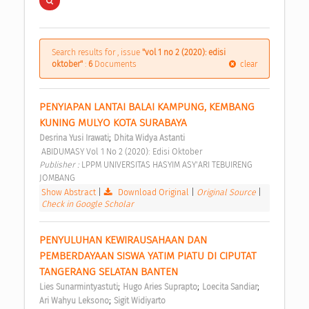
Search results for , issue
"vol 1 no 2 (2020): edisi
oktober"
:
6
Documents
clear
PENYIAPAN LANTAI BALAI KAMPUNG, KEMBANG 
KUNING MULYO KOTA SURABAYA 
;
Desrina Yusi Irawati
Dhita Widya Astanti
 ABIDUMASY Vol 1 No 2 (2020): Edisi Oktober 
Publisher : 
LPPM UNIVERSITAS HASYIM ASY'ARI TEBUIRENG 
JOMBANG 
Show Abstract
|
Download Original
|
Original Source
|
Check in Google Scholar
PENYULUHAN KEWIRAUSAHAAN DAN 
PEMBERDAYAAN SISWA YATIM PIATU DI CIPUTAT 
TANGERANG SELATAN BANTEN 
;
;
;
Lies Sunarmintyastuti
Hugo Aries Suprapto
Loecita Sandiar
;
Ari Wahyu Leksono
Sigit Widiyarto