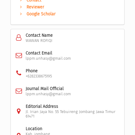
Contact
Reviewer
Google Scholar
Contact Name
WAWAN ROFIQI
Contact Email
lppm.unhasy@gmail.com
Phone
+6282338675195
Journal Mail Official
lppm.unhasy@gmail.com
Editorial Address
Jl. Irian Jaya No. 55 Tebuireng Jombang Jawa Timur
61471
Location
Kab. jombang,