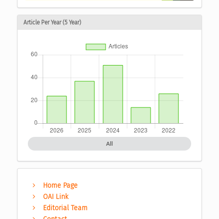
Article Per Year (5 Year)
All
Home Page
OAI Link
Editorial Team