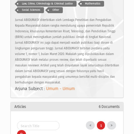
Law, Crime, Criminology & Criminal Justice
Mathematics
Social Sciences
Other
Jurnal ABIDUMASY diterbitkan oleh Lembaga Penelitian dan Pengabdian
Kepada Masyarakat dalam rangka mendukung upaya pemerintah Republik
Indonesia, khususnya Kementerian Riset, Teknologi, dan Pendidikan Tinggi
(BRIN) untuk meningkatkan jumlah publikasi ilmiah di tingkat Nasional.
Jurnal ABIDUMASY ini juga dapat menjadi wadah publikasi bagi dosen di
lingkungan perguruan tinggi. Jurnal ABIDUMASY terbitan perdana yaitu
volume 1, nomor 1, bulan Maret 2020. Makalah yang dipublikasikan dalam
ABIDUMASY telah melalui proses review, dan telah diperbaiki sesuai
masukan reviewer. Artikel yang telah dinyatakan layak selanjutnya diterbitkan
dalam Jurnal ABIDUMASY yang sesuai dengan fokusnya yaitu hasil
pengabdian kepada masyarakat yang umumnya bersifat multi-disiplin dan
berhubungan dengan masyarakat.
Arjuna Subject :
Umum - Umum
Articles
6 Documents
1