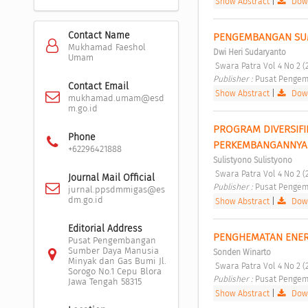
Show Abstract
|
Down
Contact Name
PENGEMBANGAN SUM
Mukhamad Faeshol
Dwi Heri Sudaryanto
Umam
 Swara Patra Vol 4 No 2 (
Publisher : 
Pusat Pengem
Contact Email
Show Abstract
|
Down
mukhamad.umam@esd
m.go.id
PROGRAM DIVERSIFI
Phone
PERKEMBANGANNYA
+62296421888
Sulistyono Sulistyono
 Swara Patra Vol 4 No 2 (
Journal Mail Official
Publisher : 
Pusat Pengem
jurnal.ppsdmmigas@es
dm.go.id
Show Abstract
|
Down
Editorial Address
PENGHEMATAN ENERG
Pusat Pengembangan
Sumber Daya Manusia
Sonden Winarto
Minyak dan Gas Bumi Jl.
 Swara Patra Vol 4 No 2 (
Sorogo No.1 Cepu Blora
Publisher : 
Pusat Pengem
Jawa Tengah 58315
Show Abstract
|
Down