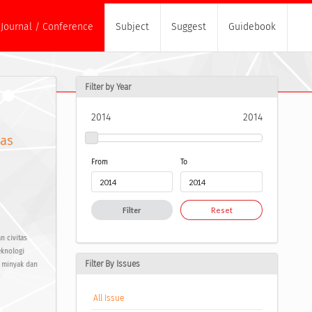
Journal / Conference
Subject
Suggest
Guidebook
Filter by Year
2014
2014
as
From
To
Filter
Reset
n civitas
eknologi
Filter By Issues
, minyak dan
All Issue