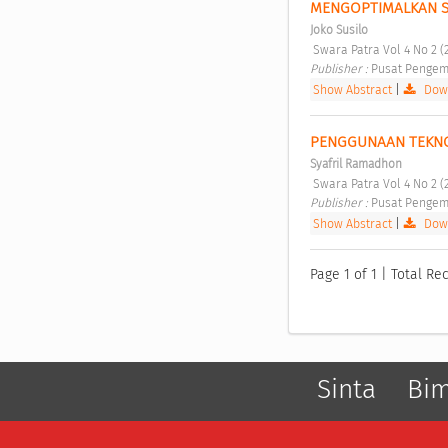
MENGOPTIMALKAN SA
Joko Susilo
 Swara Patra Vol 4 No 2 (
Publisher : 
Pusat Pengem
Show Abstract
|
Down
PENGGUNAAN TEKNOL
Syafril Ramadhon
 Swara Patra Vol 4 No 2 (
Publisher : 
Pusat Pengem
Show Abstract
|
Down
Page 1 of 1 | Total Rec
Sinta
Bi