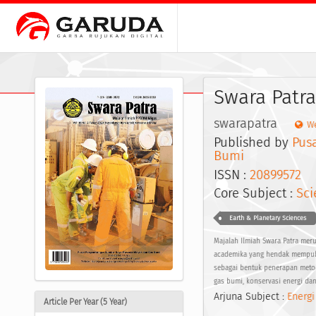
Swara Patra
swarapatra
We
Published by
Pus
Bumi
ISSN :
20899572
E
Core Subject :
Sci
Earth & Planetary Sciences
Majalah Ilmiah Swara Patra meru
academika yang hendak mempubli
sebagai bentuk penerapan metod
gas bumi, konservasi energi da
Arjuna Subject :
Energi
Article Per Year (5 Year)