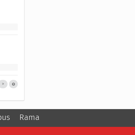
pus
Rama