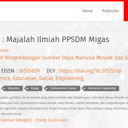
Home
Publisher
 : Majalah Ilmiah PPSDM Migas
bsite
at Pengembangan Sumber Daya Manusia Minyak dan G
ISSN :
26555859
DOI :
https://doi.org/10.37525/sp
ence, Education, Social, Engineering,
Education
Energy
Environmental Science
Mechanical Engineering
pakan publikasi ilmiah berkala yang diperuntukkan bagi Widyaiswara, Instruktur, Dosen, Peneliti da
kasikan hasil penelitiannya dalam bentuk studi literatur, latihan penelitian, dan pengembangan t
e, algoritma, maupun kerangka kerja. Scope Majalah Ilmiah Swara Patra meliputi energi terbarukan
n ekonomi energi.
 (semua kategori) - Energi (Lain-Lain)