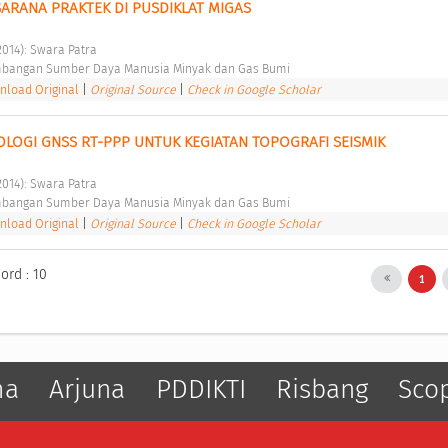
RANA PRAKTEK DI PUSDIKLAT MIGAS 
2014): Swara Patra 
bangan Sumber Daya Manusia Minyak dan Gas Bumi 
load Original
|
Original Source
|
Check in Google Scholar
OGI GNSS RT-PPP UNTUK KEGIATAN TOPOGRAFI SEISMIK 
2014): Swara Patra 
bangan Sumber Daya Manusia Minyak dan Gas Bumi 
load Original
|
Original Source
|
Check in Google Scholar
ord : 10
1
ma
Arjuna
PDDIKTI
Risbang
Sco