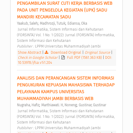
PENGAMBILAN SURAT CUTI KERJA BERBASIS WEB 
PADA UNIT PENGELOLA KEGIATAN (UPK) SADU 
MANDIRI KECAMATAN SADU 
;
;
Yaakub, Saleh
Madhrozji, Tutuk
Ediansa, Oka
 Jurnal Informatika, Sistem Informasi dan Kehutanan 
(FORSINTA) Vol. 1 No. 1 (2022): Jurnal (FORSINTA) Informatika, 
Sistem Informasi dan Kehutanan 
Publisher : 
LPPM Universitas Muhammadiyah Jambi 
Show Abstract
|
Download Original
|
Original Source
|
Check in Google Scholar
|
Full PDF (1561.363 KB)
|
DOI:
10.53978/jfsa.v1i1.204
ANALISIS DAN PERANCANGAN SISTEM INFORMASI 
PENGUKURAN KEPUASAN MAHASISWA TERHADAP 
PELAYANAN KAMPUS UNIVERSITAS 
MUHAMMADIYAH JAMBI BERBASIS WEB 
;
;
Nugraha, Hafiz
Marthiawati. H, Noneng
Gustinar, Gustinar
 Jurnal Informatika, Sistem Informasi dan Kehutanan 
(FORSINTA) Vol. 1 No. 1 (2022): Jurnal (FORSINTA) Informatika, 
Sistem Informasi dan Kehutanan 
Publisher : 
LPPM Universitas Muhammadiyah Jambi 