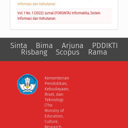
Informasi dan Kehutanan
Vol. 1 No. 1 (2022): Jurnal (FORSINTA) Informatika, Sistem
Informasi dan Kehutanan
Sinta
Bima
Arjuna
PDDIKTI
Risbang
Scopus
Rama
Kementerian
Pendidikan,
Kebudayaan,
Riset, dan
Teknologi
(The
Ministry of
Education,
Culture,
Research,