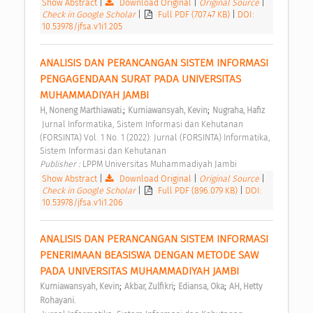
Show Abstract
|
Download Original
|
Original Source
|
Check in Google Scholar
|
Full PDF (707.47 KB)
|
DOI:
10.53978/jfsa.v1i1.205
ANALISIS DAN PERANCANGAN SISTEM INFORMASI 
PENGAGENDAAN SURAT PADA UNIVERSITAS 
MUHAMMADIYAH JAMBI 
;
;
H, Noneng Marthiawati.
Kurniawansyah, Kevin
Nugraha, Hafiz
 Jurnal Informatika, Sistem Informasi dan Kehutanan 
(FORSINTA) Vol. 1 No. 1 (2022): Jurnal (FORSINTA) Informatika, 
Sistem Informasi dan Kehutanan 
Publisher : 
LPPM Universitas Muhammadiyah Jambi 
Show Abstract
|
Download Original
|
Original Source
|
Check in Google Scholar
|
Full PDF (896.079 KB)
|
DOI:
10.53978/jfsa.v1i1.206
ANALISIS DAN PERANCANGAN SISTEM INFORMASI 
PENERIMAAN BEASISWA DENGAN METODE SAW 
PADA UNIVERSITAS MUHAMMADIYAH JAMBI 
;
;
;
Kurniawansyah, Kevin
Akbar, Zulfikri
Ediansa, Oka
AH, Hetty 
Rohayani.