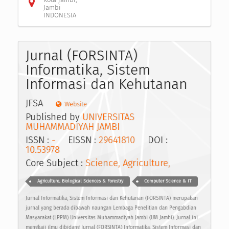
Jambi
INDONESIA
Jurnal (FORSINTA)
Informatika, Sistem
Informasi dan Kehutanan
JFSA
Website
Published by
UNIVERSITAS
MUHAMMADIYAH JAMBI
ISSN :
-
EISSN :
29641810
DOI :
10.53978
Core Subject :
Science, Agriculture,
Agriculture, Biological Sciences & Forestry
Computer Science & IT
Jurnal Informatika, Sistem Informasi dan Kehutanan (FORSINTA) merupakan
jurnal yang berada dibawah naungan Lembaga Penelitian dan Pengabdian
Masyarakat (LPPM) Universitas Muhammadiyah Jambi (UM Jambi). Jurnal ini
mengkaji ilmu dibidang Jurnal (FORSINTA) Informatika, Sistem Informasi dan