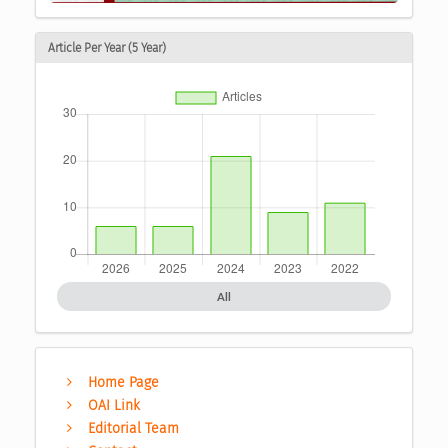
Article Per Year (5 Year)
All
Home Page
OAI Link
Editorial Team