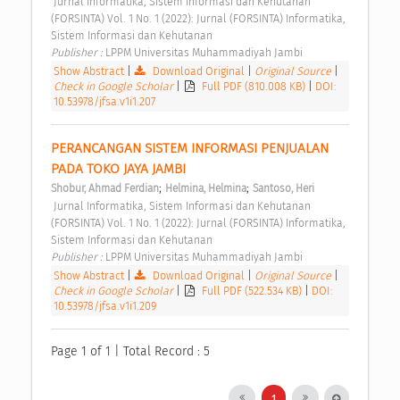
 Jurnal Informatika, Sistem Informasi dan Kehutanan 
(FORSINTA) Vol. 1 No. 1 (2022): Jurnal (FORSINTA) Informatika, 
Sistem Informasi dan Kehutanan 
Publisher : 
LPPM Universitas Muhammadiyah Jambi 
Show Abstract
|
Download Original
|
Original Source
|
Check in Google Scholar
|
Full PDF (810.008 KB)
|
DOI:
10.53978/jfsa.v1i1.207
PERANCANGAN SISTEM INFORMASI PENJUALAN 
PADA TOKO JAYA JAMBI 
;
;
Shobur, Ahmad Ferdian
Helmina, Helmina
Santoso, Heri
 Jurnal Informatika, Sistem Informasi dan Kehutanan 
(FORSINTA) Vol. 1 No. 1 (2022): Jurnal (FORSINTA) Informatika, 
Sistem Informasi dan Kehutanan 
Publisher : 
LPPM Universitas Muhammadiyah Jambi 
Show Abstract
|
Download Original
|
Original Source
|
Check in Google Scholar
|
Full PDF (522.534 KB)
|
DOI:
10.53978/jfsa.v1i1.209
Page 1 of 1 | Total Record : 5
1