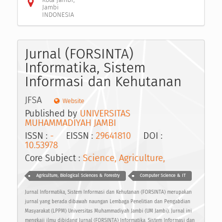
Jambi
INDONESIA
Jurnal (FORSINTA)
Informatika, Sistem
Informasi dan Kehutanan
JFSA
Website
Published by
UNIVERSITAS
MUHAMMADIYAH JAMBI
ISSN :
-
EISSN :
29641810
DOI :
10.53978
Core Subject :
Science, Agriculture,
Agriculture, Biological Sciences & Forestry
Computer Science & IT
Jurnal Informatika, Sistem Informasi dan Kehutanan (FORSINTA) merupakan
jurnal yang berada dibawah naungan Lembaga Penelitian dan Pengabdian
Masyarakat (LPPM) Universitas Muhammadiyah Jambi (UM Jambi). Jurnal ini
mengkaji ilmu dibidang Jurnal (FORSINTA) Informatika, Sistem Informasi dan