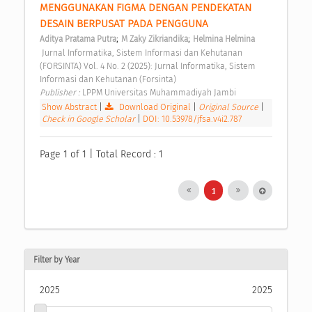
MENGGUNAKAN FIGMA DENGAN PENDEKATAN 
DESAIN BERPUSAT PADA PENGGUNA 
;
;
Aditya Pratama Putra
M Zaky Zikriandika
Helmina Helmina
 Jurnal Informatika, Sistem Informasi dan Kehutanan 
(FORSINTA) Vol. 4 No. 2 (2025): Jurnal Informatika, Sistem 
Informasi dan Kehutanan (Forsinta) 
Publisher : 
LPPM Universitas Muhammadiyah Jambi 
Show Abstract
|
Download Original
|
Original Source
|
Check in Google Scholar
|
DOI: 10.53978/jfsa.v4i2.787
Page 1 of 1 | Total Record : 1
1
Filter by Year
2025
2025