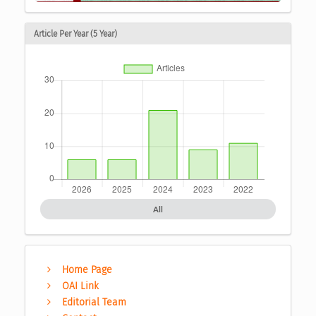
Article Per Year (5 Year)
All
Home Page
OAI Link
Editorial Team