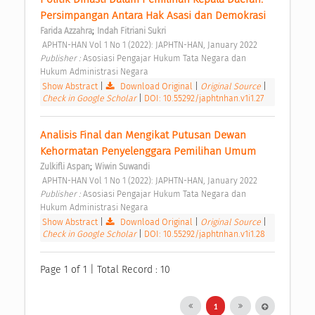
Persimpangan Antara Hak Asasi dan Demokrasi 
;
Farida Azzahra
Indah Fitriani Sukri
 APHTN-HAN Vol 1 No 1 (2022): JAPHTN-HAN, January 2022 
Publisher : 
Asosiasi Pengajar Hukum Tata Negara dan 
Hukum Administrasi Negara 
Show Abstract
|
Download Original
|
Original Source
|
Check in Google Scholar
|
DOI: 10.55292/japhtnhan.v1i1.27
Analisis Final dan Mengikat Putusan Dewan 
Kehormatan Penyelenggara Pemilihan Umum 
;
Zulkifli Aspan
Wiwin Suwandi
 APHTN-HAN Vol 1 No 1 (2022): JAPHTN-HAN, January 2022 
Publisher : 
Asosiasi Pengajar Hukum Tata Negara dan 
Hukum Administrasi Negara 
Show Abstract
|
Download Original
|
Original Source
|
Check in Google Scholar
|
DOI: 10.55292/japhtnhan.v1i1.28
Page 1 of 1 | Total Record : 10
1