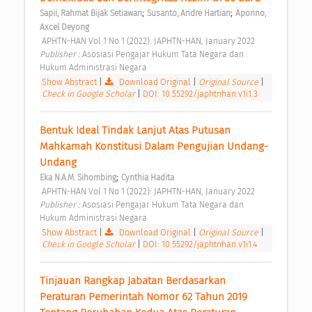
;
;
Sapii, Rahmat Bijak Setiawan
Susanto, Andre Hartian
Aponno, 
Axcel Deyong
 APHTN-HAN Vol 1 No 1 (2022): JAPHTN-HAN, January 2022 
Publisher : 
Asosiasi Pengajar Hukum Tata Negara dan 
Hukum Administrasi Negara 
Show Abstract
|
Download Original
|
Original Source
|
Check in Google Scholar
|
DOI: 10.55292/japhtnhan.v1i1.3
Bentuk Ideal Tindak Lanjut Atas Putusan 
Mahkamah Konstitusi Dalam Pengujian Undang-
Undang 
;
Eka N.A.M. Sihombing
Cynthia Hadita
 APHTN-HAN Vol 1 No 1 (2022): JAPHTN-HAN, January 2022 
Publisher : 
Asosiasi Pengajar Hukum Tata Negara dan 
Hukum Administrasi Negara 
Show Abstract
|
Download Original
|
Original Source
|
Check in Google Scholar
|
DOI: 10.55292/japhtnhan.v1i1.4
Tinjauan Rangkap Jabatan Berdasarkan 
Peraturan Pemerintah Nomor 62 Tahun 2019 