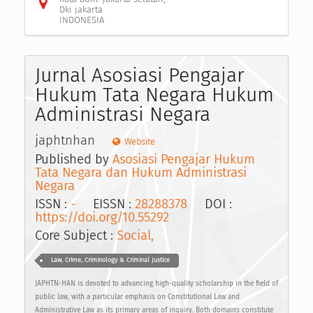
Dki jakarta
INDONESIA
Jurnal Asosiasi Pengajar
Hukum Tata Negara Hukum
Administrasi Negara
japhtnhan
Website
Published by
Asosiasi Pengajar Hukum
Tata Negara dan Hukum Administrasi
Negara
ISSN :
-
EISSN :
28288378
DOI :
https://doi.org/10.55292
Core Subject :
Social,
Law, Crime, Criminology & Criminal Justice
JAPHTN-HAN is devoted to advancing high-quality scholarship in the field of
public law, with a particular emphasis on Constitutional Law and
Administrative Law as its primary areas of inquiry. Both domains constitute