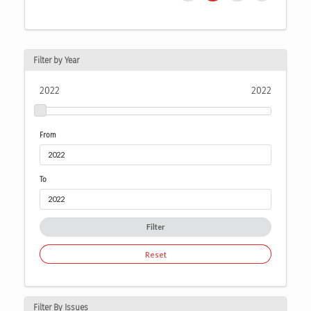
Filter by Year
2022
2022
From
To
Filter
Reset
Filter By Issues