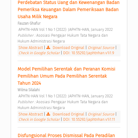
Perdebatan Status Uang dan Kewenangan Badan 
Pemeriksa Keuangan Dalam Pemeriksaan Badan 
Usaha Milik Negara 
Fauzan Ghafur
 APHTN-HAN Vol 1 No 1 (2022): JAPHTN-HAN, January 2022 
Publisher : 
Asosiasi Pengajar Hukum Tata Negara dan 
Hukum Administrasi Negara 
Show Abstract
|
Download Original
|
Original Source
|
Check in Google Scholar
|
DOI: 10.55292/japhtnhan.v1i1.9
Model Pemilihan Serentak dan Peranan Komisi 
Pemilihan Umum Pada Pemilihan Serentak 
Tahun 2024 
Wilma Silalahi
 APHTN-HAN Vol 1 No 1 (2022): JAPHTN-HAN, January 2022 
Publisher : 
Asosiasi Pengajar Hukum Tata Negara dan 
Hukum Administrasi Negara 
Show Abstract
|
Download Original
|
Original Source
|
Check in Google Scholar
|
DOI: 10.55292/japhtnhan.v1i1.11
Disfungsional Proses Dismissal Pada Peradilan 