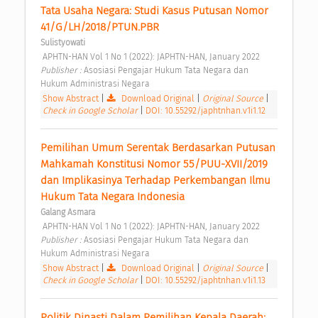
Tata Usaha Negara: Studi Kasus Putusan Nomor 
41/G/LH/2018/PTUN.PBR 
Sulistyowati
 APHTN-HAN Vol 1 No 1 (2022): JAPHTN-HAN, January 2022 
Publisher : 
Asosiasi Pengajar Hukum Tata Negara dan 
Hukum Administrasi Negara 
Show Abstract
|
Download Original
|
Original Source
|
Check in Google Scholar
|
DOI: 10.55292/japhtnhan.v1i1.12
Pemilihan Umum Serentak Berdasarkan Putusan 
Mahkamah Konstitusi Nomor 55/PUU-XVII/2019 
dan Implikasinya Terhadap Perkembangan Ilmu 
Hukum Tata Negara Indonesia 
Galang Asmara
 APHTN-HAN Vol 1 No 1 (2022): JAPHTN-HAN, January 2022 
Publisher : 
Asosiasi Pengajar Hukum Tata Negara dan 
Hukum Administrasi Negara 
Show Abstract
|
Download Original
|
Original Source
|
Check in Google Scholar
|
DOI: 10.55292/japhtnhan.v1i1.13
Politik Dinasti Dalam Pemilihan Kepala Daerah: 