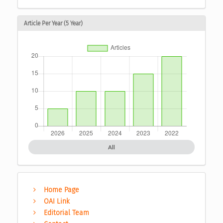
Article Per Year (5 Year)
All
Home Page
OAI Link
Editorial Team