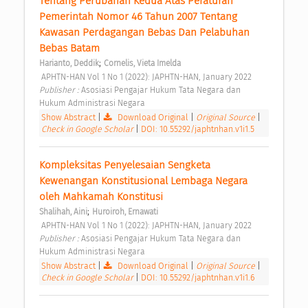
Tentang Perubahan Kedua Atas Peraturan 
Pemerintah Nomor 46 Tahun 2007 Tentang 
Kawasan Perdagangan Bebas Dan Pelabuhan 
Bebas Batam 
;
Harianto, Deddik
Cornelis, Vieta Imelda
 APHTN-HAN Vol 1 No 1 (2022): JAPHTN-HAN, January 2022 
Publisher : 
Asosiasi Pengajar Hukum Tata Negara dan 
Hukum Administrasi Negara 
Show Abstract
|
Download Original
|
Original Source
|
Check in Google Scholar
|
DOI: 10.55292/japhtnhan.v1i1.5
Kompleksitas Penyelesaian Sengketa 
Kewenangan Konstitusional Lembaga Negara 
oleh Mahkamah Konstitusi 
;
Shalihah, Aini
Huroiroh, Ernawati
 APHTN-HAN Vol 1 No 1 (2022): JAPHTN-HAN, January 2022 
Publisher : 
Asosiasi Pengajar Hukum Tata Negara dan 
Hukum Administrasi Negara 
Show Abstract
|
Download Original
|
Original Source
|
Check in Google Scholar
|
DOI: 10.55292/japhtnhan.v1i1.6