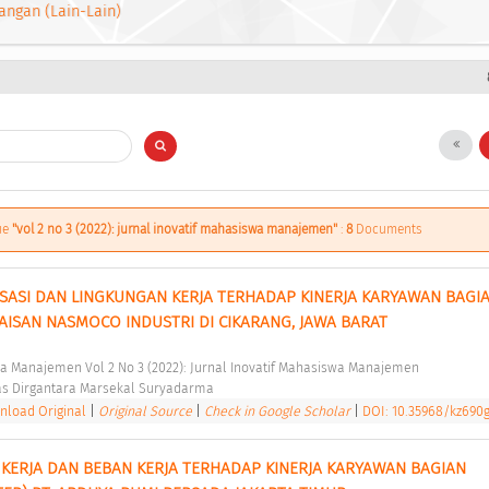
angan (Lain-Lain)
sue
"vol 2 no 3 (2022): jurnal inovatif mahasiswa manajemen"
:
8
Documents
SI DAN LINGKUNGAN KERJA TERHADAP KINERJA KARYAWAN BAGIA
AISAN NASMOCO INDUSTRI DI CIKARANG, JAWA BARAT 
swa Manajemen Vol 2 No 3 (2022): Jurnal Inovatif Mahasiswa Manajemen 
as Dirgantara Marsekal Suryadarma 
load Original
|
Original Source
|
Check in Google Scholar
|
DOI: 10.35968/kz690
 KERJA DAN BEBAN KERJA TERHADAP KINERJA KARYAWAN BAGIAN 