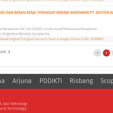
I DAN BEBAN KERJA TERHADAP KINERJA KARYAWAN PT. EASTON KA
swa Manajemen Vol 2 No 3 (2022): Jurnal Inovatif Mahasiswa Manajemen 
as Dirgantara Marsekal Suryadarma 
load Original
|
Original Source
|
Check in Google Scholar
|
DOI: 10.35968/
ord : 8
1
ma
Arjuna
PDDIKTI
Risbang
Sco
t, dan Teknologi
, and Technology)