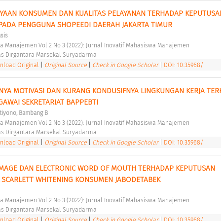
YAAN KONSUMEN DAN KUALITAS PELAYANAN TERHADAP KEPUTUSAN
PADA PENGGUNA SHOPEEDI DAERAH JAKARTA TIMUR 
sis
swa Manajemen Vol 2 No 3 (2022): Jurnal Inovatif Mahasiswa Manajemen 
as Dirgantara Marsekal Suryadarma 
load Original
|
Original Source
|
Check in Google Scholar
|
DOI: 10.35968/
YA MOTIVASI DAN KURANG KONDUSIFNYA LINGKUNGAN KERJA TER
GAWAI SEKRETARIAT BAPPEBTI 
stiyono, Bambang B
swa Manajemen Vol 2 No 3 (2022): Jurnal Inovatif Mahasiswa Manajemen 
as Dirgantara Marsekal Suryadarma 
load Original
|
Original Source
|
Check in Google Scholar
|
DOI: 10.35968/
MAGE DAN ELECTRONIC WORD OF MOUTH TERHADAP KEPUTUSAN 
 SCARLETT WHITENING KONSUMEN JABODETABEK 
swa Manajemen Vol 2 No 3 (2022): Jurnal Inovatif Mahasiswa Manajemen 
as Dirgantara Marsekal Suryadarma 
load Original
|
Original Source
|
Check in Google Scholar
|
DOI: 10.35968/