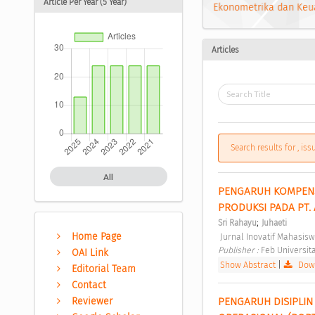
Article Per Year (5 Year)
Ekonometrika dan Keu
Articles
Search results for , is
All
PENGARUH KOMPENSA
PRODUKSI PADA PT. 
;
Sri Rahayu
Juhaeti
Home Page
 Jurnal Inovatif Mahasi
Publisher : 
Feb Universit
OAI Link
Show Abstract
|
Down
Editorial Team
Contact
PENGARUH DISIPLIN
Reviewer