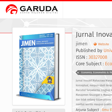
Jurnal Ino
jimen
Website
Published by
Uni
ISSN :
30327008
E
Core Subject :
Ec
Economics, Econometrics & Fi
Jurnal Inovatif Mahasiswa Manaj
konseptual, maupun studi terapa
Marsekal Suryadarma. Lingkup k
Manajemen Keuangan 4. Manajem
dan tidak sedang dalam proses p
manfaat teoritis maupun prakti
Arjuna Subject :
Ilmu E