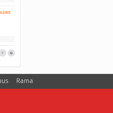
LERIS 
pus
Rama