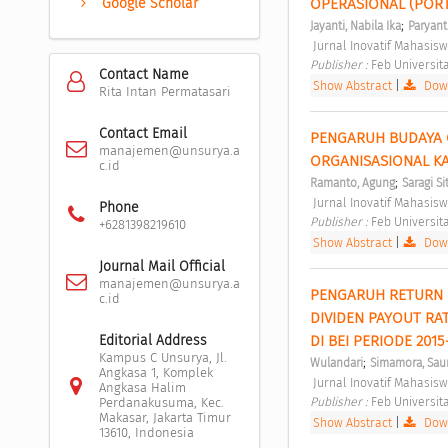
OPERASIONAL (PORT
Google Scholar
;
Jayanti, Nabila Ika
Paryanti
 Jurnal Inovatif Mahasi
Publisher : 
Feb Universit
Contact Name
Show Abstract
|
Down
Rita Intan Permatasari
Contact Email
PENGARUH BUDAYA 
manajemen@unsurya.a
ORGANISASIONAL KA
c.id
;
Ramanto, Agung
Saragi Si
 Jurnal Inovatif Mahasi
Phone
Publisher : 
Feb Universit
+6281398219610
Show Abstract
|
Down
Journal Mail Official
manajemen@unsurya.a
PENGARUH RETURN O
c.id
DIVIDEN PAYOUT R
DI BEI PERIODE 2015
Editorial Address
Kampus C Unsurya, Jl.
;
Wulandari
Simamora, Sau
Angkasa 1, Komplek
 Jurnal Inovatif Mahasi
Angkasa Halim
Publisher : 
Feb Universit
Perdanakusuma, Kec.
Makasar, Jakarta Timur
Show Abstract
|
Down
13610, Indonesia