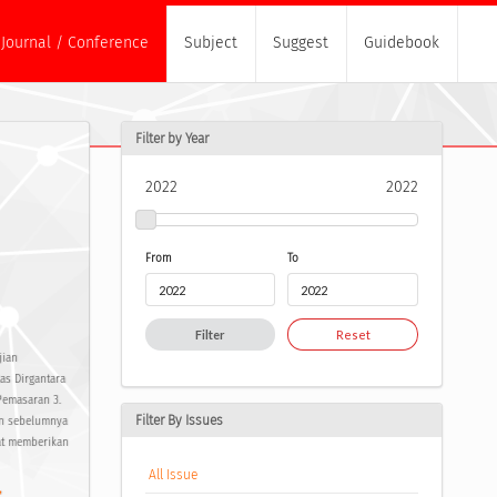
Journal / Conference
Subject
Suggest
Guidebook
Filter by Year
2022
2022
From
To
Filter
Reset
jian
as Dirgantara
Pemasaran 3.
Filter By Issues
an sebelumnya
pat memberikan
All Issue
,