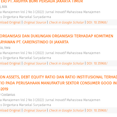
ER) PT. ARDHYA BUMI PERSADA JAKARTA TIMUR 
, Atik
swa Manajemen Vol 2 No 3 (2022): Jurnal Inovatif Mahasiswa Manajemen 
as Dirgantara Marsekal Suryadarma 
load Original
|
Original Source
|
Check in Google Scholar
|
DOI: 10.35968/
ORGANISASI DAN DUKUNGAN ORGANISASI TERHADAP KOMITMEN 
RYAWAN PT. CAREFASTINDO DI JAKARTA 
tio, Vera
swa Manajemen Vol 2 No 3 (2022): Jurnal Inovatif Mahasiswa Manajemen 
as Dirgantara Marsekal Suryadarma 
load Original
|
Original Source
|
Check in Google Scholar
|
DOI: 10.35968/
N ASSETS, DEBT EQUITY RATIO DAN RATIO INSTITUSIONAL TERHAD
ATIO PADA PERUSAHAAN MANUFAKTUR SEKTOR CONSUMER GOOD IN
-2019 
r Costanius
swa Manajemen Vol 2 No 3 (2022): Jurnal Inovatif Mahasiswa Manajemen 
as Dirgantara Marsekal Suryadarma 
load Original
|
Original Source
|
Check in Google Scholar
|
DOI: 10.35968/