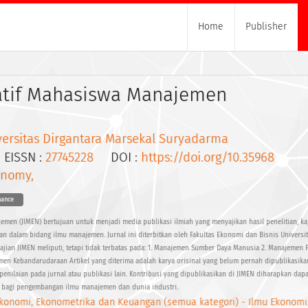
Home
Publisher
vatif Mahasiswa Manajemen
versitas Dirgantara Marsekal Suryadarma
ISSN :
27745228
DOI :
https://doi.org/10.35968
onomy,
nance
emen (JIMEN) bertujuan untuk menjadi media publikasi ilmiah yang menyajikan hasil penelitian, ka
n dalam bidang ilmu manajemen. Jurnal ini diterbitkan oleh Fakultas Ekonomi dan Bisnis Universit
ajian JIMEN meliputi, tetapi tidak terbatas pada: 1. Manajemen Sumber Daya Manusia 2. Manajemen 
en Kebandarudaraan Artikel yang diterima adalah karya orisinal yang belum pernah dipublikasik
enilaian pada jurnal atau publikasi lain. Kontribusi yang dipublikasikan di JIMEN diharapkan da
s bagi pengembangan ilmu manajemen dan dunia industri.
konomi, Ekonometrika dan Keuangan (semua kategori) - Ilmu Ekonomi