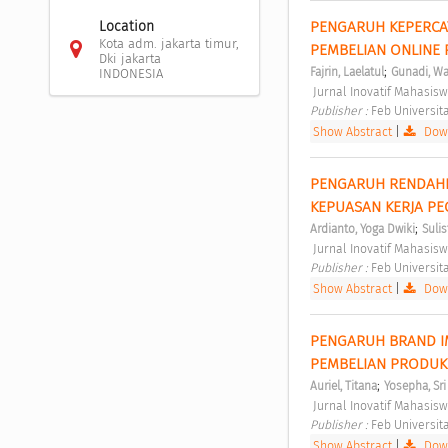
PENGARUH KEPERCA
Location
Kota adm. jakarta timur,
PEMBELIAN ONLINE 
Dki jakarta
;
Fajrin, Laelatul
Gunadi, Wa
INDONESIA
 Jurnal Inovatif Mahasi
Publisher : 
Feb Universit
Show Abstract
|
Down
PENGARUH RENDAHN
KEPUASAN KERJA PE
;
Ardianto, Yoga Dwiki
Suli
 Jurnal Inovatif Mahasi
Publisher : 
Feb Universit
Show Abstract
|
Down
PENGARUH BRAND I
PEMBELIAN PRODUK
;
Auriel, Titana
Yosepha, Sri
 Jurnal Inovatif Mahasi
Publisher : 
Feb Universit
Show Abstract
|
Down