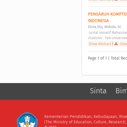
PENGARUH KOMPTENS
INDONESIA 
;
Elvira, Elis
Widodo, Sri
 Jurnal Inovatif Mahasi
Publisher : 
Feb Universit
Show Abstract
|
Down
Page 1 of 1 | Total Rec
Sinta
Bi
Kementerian Pendidikan, Kebudayaan, Rise
(The Ministry of Education, Culture, Research