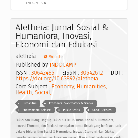
INDONESIA
Aletheia: Jurnal Sosial &
Humaniora, Inovasi,
Ekonomi dan Edukasi
aletheia
Website
Published by
INDOCAMP
ISSN :
30642485
EISSN :
30642612
DOI :
https://doi.org/10.63892/aletheia
Core Subject :
Economy, Humanities,
Health, Social,
Humanities
Economics, Econometrics & Finance
Environmental Science
Public Health
Social Sciences
Fokus dan Ruang Lingkup Fokus ALETHEIA: Jurnal Sosial & Humaniora,
Inovasi, Ekonomi, dan Edukasi merupakan jurnal ilmiah yang berfokus pada
bidang-bidang ilmu Sosial & Humaniora, Inovasi, Ekonomi, dan Edukasi
beserta pengembangannya. Jurnal ini menerbitkan artikel berdasarkan studi