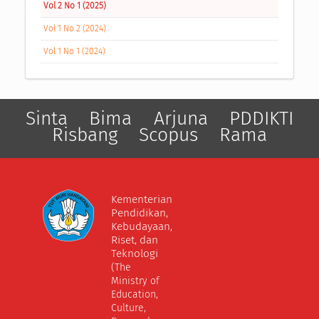
Vol 2 No 1 (2025)
Vol 1 No 2 (2024)
Vol 1 No 1 (2024)
Sinta
Bima
Arjuna
PDDIKTI
Risbang
Scopus
Rama
Kementerian
Pendidikan,
Kebudayaan,
Riset, dan
Teknologi
(The
Ministry of
Education,
Culture,