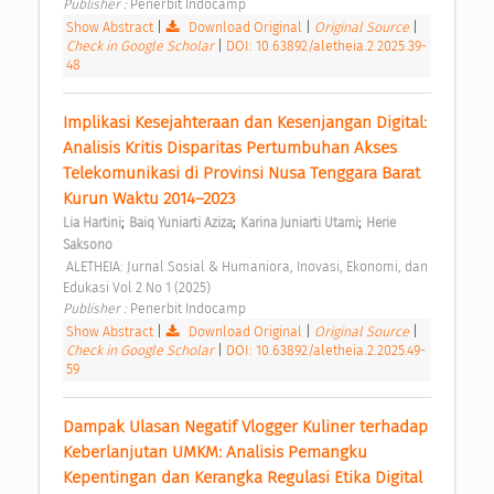
Publisher : 
Penerbit Indocamp 
Show Abstract
|
Download Original
|
Original Source
|
Check in Google Scholar
|
DOI: 10.63892/aletheia.2.2025.39-
48
Implikasi Kesejahteraan dan Kesenjangan Digital: 
Analisis Kritis Disparitas Pertumbuhan Akses 
Telekomunikasi di Provinsi Nusa Tenggara Barat 
Kurun Waktu 2014–2023 
;
;
;
Lia Hartini
Baiq Yuniarti Aziza
Karina Juniarti Utami
Herie 
Saksono
 ALETHEIA: Jurnal Sosial & Humaniora, Inovasi, Ekonomi, dan 
Edukasi Vol 2 No 1 (2025) 
Publisher : 
Penerbit Indocamp 
Show Abstract
|
Download Original
|
Original Source
|
Check in Google Scholar
|
DOI: 10.63892/aletheia.2.2025.49-
59
Dampak Ulasan Negatif Vlogger Kuliner terhadap 
Keberlanjutan UMKM: Analisis Pemangku 
Kepentingan dan Kerangka Regulasi Etika Digital 