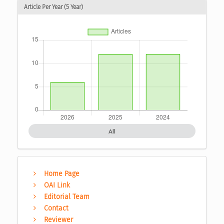
Article Per Year (5 Year)
All
Home Page
OAI Link
Editorial Team
Contact
Reviewer