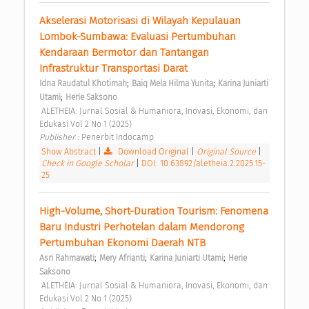
Akselerasi Motorisasi di Wilayah Kepulauan 
Lombok-Sumbawa: Evaluasi Pertumbuhan 
Kendaraan Bermotor dan Tantangan 
Infrastruktur Transportasi Darat 
;
;
Idna Raudatul Khotimah
Baiq Mela Hilma Yunita
Karina Juniarti 
;
Utami
Herie Saksono
 ALETHEIA: Jurnal Sosial & Humaniora, Inovasi, Ekonomi, dan 
Edukasi Vol 2 No 1 (2025) 
Publisher : 
Penerbit Indocamp 
Show Abstract
|
Download Original
|
Original Source
|
Check in Google Scholar
|
DOI: 10.63892/aletheia.2.2025.15-
25
High-Volume, Short-Duration Tourism: Fenomena 
Baru Industri Perhotelan dalam Mendorong 
Pertumbuhan Ekonomi Daerah NTB 
;
;
;
Asri Rahmawati
Mery Afrianti
Karina Juniarti Utami
Herie 
Saksono
 ALETHEIA: Jurnal Sosial & Humaniora, Inovasi, Ekonomi, dan 
Edukasi Vol 2 No 1 (2025) 