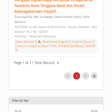
Mengapa Digital Gagal Menyerap Tenaga Kerja? 
Paradoks Nusa Tenggara Barat dan Model 
Ketenagakerjaan Adaptif 
;
;
;
Diana Apriilia
Neti Susilawati
Karina Juniarti Utami
Herie 
Saksono
 ALETHEIA: Jurnal Sosial & Humaniora, Inovasi, Ekonomi, dan 
Edukasi Vol 2 No 1 (2025) 
Publisher : 
Penerbit Indocamp 
Show Abstract
|
Download Original
|
Original Source
|
Check in Google Scholar
|
DOI: 10.63892/aletheia.2.2025.61-
70
Page 1 of 1 | Total Record : 6
1
Filter by Year
2025
2025