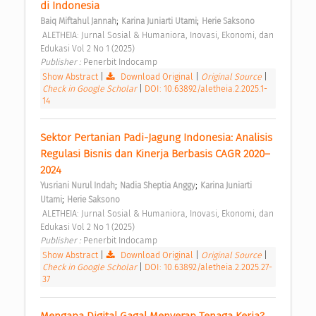
di Indonesia 
;
;
Baiq Miftahul Jannah
Karina Juniarti Utami
Herie Saksono
 ALETHEIA: Jurnal Sosial & Humaniora, Inovasi, Ekonomi, dan 
Edukasi Vol 2 No 1 (2025) 
Publisher : 
Penerbit Indocamp 
Show Abstract
|
Download Original
|
Original Source
|
Check in Google Scholar
|
DOI: 10.63892/aletheia.2.2025.1-
14
Sektor Pertanian Padi-Jagung Indonesia: Analisis 
Regulasi Bisnis dan Kinerja Berbasis CAGR 2020–
2024 
;
;
Yusriani Nurul Indah
Nadia Sheptia Anggy
Karina Juniarti 
;
Utami
Herie Saksono
 ALETHEIA: Jurnal Sosial & Humaniora, Inovasi, Ekonomi, dan 
Edukasi Vol 2 No 1 (2025) 
Publisher : 
Penerbit Indocamp 
Show Abstract
|
Download Original
|
Original Source
|
Check in Google Scholar
|
DOI: 10.63892/aletheia.2.2025.27-
37