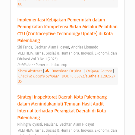
60
Implementasi Kebijakan Pemerintah dalam 
Peningkatan Kompetensi Bidan Melalui Pelatihan 
CTU (Contraceptive Technology Update) di Kota 
Palembang 
;
;
Siti Farida
Bachtari Alam Hidayat
Andries Lionardo
 ALETHEIA: Jurnal Sosial & Humaniora, Inovasi, Ekonomi, dan 
Edukasi Vol 3 No 1 (2026) 
Publisher : 
Penerbit Indocamp 
Show Abstract
|
Download Original
|
Original Source
|
Check in Google Scholar
|
DOI: 10.63892/aletheia.3.2026.27-
35
Strategi Inspektorat Daerah Kota Palembang 
dalam Menindakanjuti Temuan Hasil Audit 
Internal terhadap Perangkat Daerah di Kota 
Palembang 
;
;
Nining Widyasti
Maulana
Bachtari Alam Hidayat
 ALETHEIA: Jurnal Sosial & Humaniora, Inovasi, Ekonomi, dan 