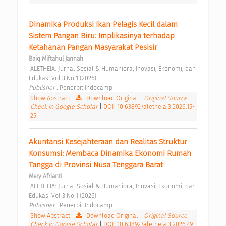
Dinamika Produksi Ikan Pelagis Kecil dalam 
Sistem Pangan Biru: Implikasinya terhadap 
Ketahanan Pangan Masyarakat Pesisir 
Baiq Miftahul Jannah
 ALETHEIA: Jurnal Sosial & Humaniora, Inovasi, Ekonomi, dan 
Edukasi Vol 3 No 1 (2026) 
Publisher : 
Penerbit Indocamp 
Show Abstract
|
Download Original
|
Original Source
|
Check in Google Scholar
|
DOI: 10.63892/aletheia.3.2026.15-
25
Akuntansi Kesejahteraan dan Realitas Struktur 
Konsumsi: Membaca Dinamika Ekonomi Rumah 
Tangga di Provinsi Nusa Tenggara Barat 
Mery Afrianti
 ALETHEIA: Jurnal Sosial & Humaniora, Inovasi, Ekonomi, dan 
Edukasi Vol 3 No 1 (2026) 
Publisher : 
Penerbit Indocamp 
Show Abstract
|
Download Original
|
Original Source
|
Check in Google Scholar
|
DOI: 10.63892/aletheia.3.2026.49-