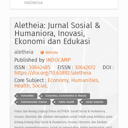
INDONESIA
Aletheia: Jurnal Sosial &
Humaniora, Inovasi,
Ekonomi dan Edukasi
aletheia
Website
Published by
INDOCAMP
ISSN :
30642485
EISSN :
30642612
DOI :
https://doi.org/10.63892/aletheia
Core Subject :
Economy, Humanities,
Health, Social,
Humanities
Economics, Econometrics & Finance
Environmental Science
Public Health
Social Sciences
Fokus dan Ruang Lingkup Fokus ALETHEIA: Jurnal Sosial & Humaniora,
Inovasi, Ekonomi, dan Edukasi merupakan jurnal ilmiah yang berfokus pada
bidang-bidang ilmu Sosial & Humaniora, Inovasi, Ekonomi, dan Edukasi
beserta pengembangannya. Jurnal ini menerbitkan artikel berdasarkan studi