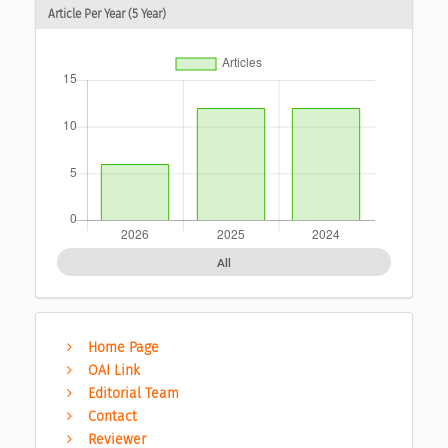
Article Per Year (5 Year)
All
Home Page
OAI Link
Editorial Team
Contact
Reviewer