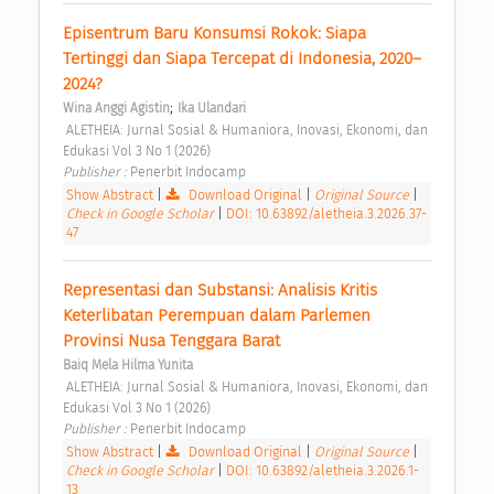
Episentrum Baru Konsumsi Rokok: Siapa 
Tertinggi dan Siapa Tercepat di Indonesia, 2020–
2024? 
;
Wina Anggi Agistin
Ika Ulandari
 ALETHEIA: Jurnal Sosial & Humaniora, Inovasi, Ekonomi, dan 
Edukasi Vol 3 No 1 (2026) 
Publisher : 
Penerbit Indocamp 
Show Abstract
|
Download Original
|
Original Source
|
Check in Google Scholar
|
DOI: 10.63892/aletheia.3.2026.37-
47
Representasi dan Substansi: Analisis Kritis 
Keterlibatan Perempuan dalam Parlemen 
Provinsi Nusa Tenggara Barat 
Baiq Mela Hilma Yunita
 ALETHEIA: Jurnal Sosial & Humaniora, Inovasi, Ekonomi, dan 
Edukasi Vol 3 No 1 (2026) 
Publisher : 
Penerbit Indocamp 
Show Abstract
|
Download Original
|
Original Source
|
Check in Google Scholar
|
DOI: 10.63892/aletheia.3.2026.1-
13