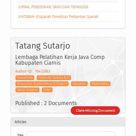
JURNAL PENDIDIKAN, SAINS DAN TEKNOLOGI
KHITABAH: Khazanah Penelitian Perbankan Syariah
Tatang Sutarjo
Lembaga Pelatihan Kerja Java Comp
Kabupaten Ciamis
Author-ID : 10433363
Humanities
Computer Science & IT
Economics, Econometrics & Finance
Education
Mathematics
Social Sciences
Other
Published : 2 Documents
Claim Missing Document
Articles
Title