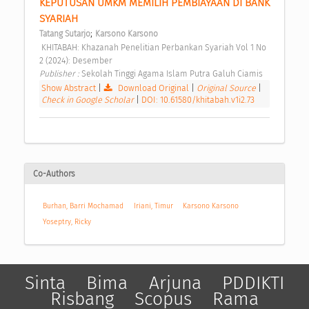
KEPUTUSAN UMKM MEMILIH PEMBIAYAAN DI BANK 
SYARIAH 
;
Tatang Sutarjo
Karsono Karsono
 KHITABAH: Khazanah Penelitian Perbankan Syariah Vol 1 No 
2 (2024): Desember 
Publisher : 
Sekolah Tinggi Agama Islam Putra Galuh Ciamis 
Show Abstract
|
Download Original
|
Original Source
|
Check in Google Scholar
|
DOI: 10.61580/khitabah.v1i2.73
Co-Authors
Burhan, Barri Mochamad
Iriani, Timur
Karsono Karsono
Yoseptry, Ricky
Sinta
Bima
Arjuna
PDDIKTI
Risbang
Scopus
Rama