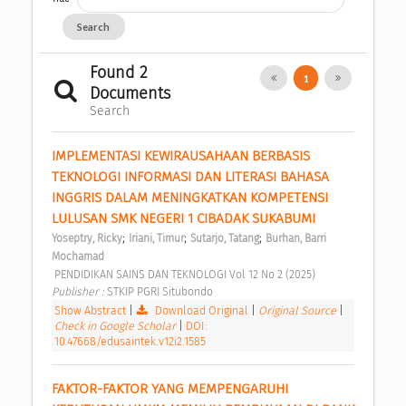
Search
Found 2
1
Documents
Search
IMPLEMENTASI KEWIRAUSAHAAN BERBASIS 
TEKNOLOGI INFORMASI DAN LITERASI BAHASA 
INGGRIS DALAM MENINGKATKAN KOMPETENSI 
LULUSAN SMK NEGERI 1 CIBADAK SUKABUMI 
;
;
;
Yoseptry, Ricky
Iriani, Timur
Sutarjo, Tatang
Burhan, Barri 
Mochamad
 PENDIDIKAN SAINS DAN TEKNOLOGI Vol 12 No 2 (2025) 
Publisher : 
STKIP PGRI Situbondo 
Show Abstract
|
Download Original
|
Original Source
|
Check in Google Scholar
|
DOI:
10.47668/edusaintek.v12i2.1585
FAKTOR-FAKTOR YANG MEMPENGARUHI 