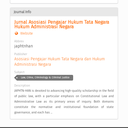
Journal Info
Jurnal Asosiasi Pengajar Hukum Tata Negara 
Hukum Administrasi Negara
Website
Abbrev
japhtnhan
Publisher
Asosiasi Pengajar Hukum Tata Negara dan Hukum 
Administrasi Negara
Subject
Law, Crime, Criminology & Criminal Justice
Description
JAPHTN-HAN is devoted to advancing high-quality scholarship in the field
of public law, with a particular emphasis on Constitutional Law and
Administrative Law as its primary areas of inquiry. Both domains
constitute the normative and institutional foundation of state
governance, and each has ...