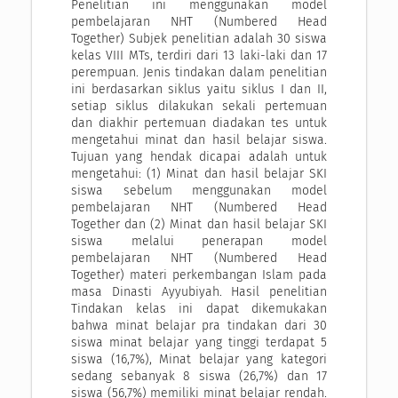
Penelitian ini menggunakan model
pembelajaran NHT (Numbered Head
Together) Subjek penelitian adalah 30 siswa
kelas VIII MTs, terdiri dari 13 laki-laki dan 17
perempuan. Jenis tindakan dalam penelitian
ini berdasarkan siklus yaitu siklus I dan II,
setiap siklus dilakukan sekali pertemuan
dan diakhir pertemuan diadakan tes untuk
mengetahui minat dan hasil belajar siswa.
Tujuan yang hendak dicapai adalah untuk
mengetahui: (1) Minat dan hasil belajar SKI
siswa sebelum menggunakan model
pembelajaran NHT (Numbered Head
Together dan (2) Minat dan hasil belajar SKI
siswa melalui penerapan model
pembelajaran NHT (Numbered Head
Together) materi perkembangan Islam pada
masa Dinasti Ayyubiyah. Hasil penelitian
Tindakan kelas ini dapat dikemukakan
bahwa minat belajar pra tindakan dari 30
siswa minat belajar yang tinggi terdapat 5
siswa (16,7%), Minat belajar yang kategori
sedang sebanyak 8 siswa (26,7%) dan 17
siswa (56,7%) memiliki minat belajar rendah.