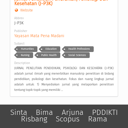
Kesehatan (J-P3K)
Website
Abbrev
J-P3K
Publisher
Yayasan Mata Pena Madani
Subject
Humanities
Education
Health Professions
Nursing
Public Health
Social Sciences
Description
JURNAL PENELITIAN PENDIDIKAN, PSIKOLOGI DAN KESEHATAN (J-P3K)
adalah jurnal ilmiah yang menerbitkan manuskrip penelitian di bidang
pendidikan, psikologi dan kesehatan. Fokus dan ruang lingkup jurnal
adalah untuk: 1) Menyediakan jurnal yang melaporkan penelitian
tentang topik-topik yang memiliki ...
Sinta
Bima
Arjuna
PDDIKTI
Risbang
Scopus
Rama