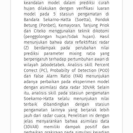
keandalan model dalam prediksi curah
hujan dilakukan dengan verifikasi luaran
model pada 5 stasiun pengamatan di
Bandara Sekarno-Hatta (Soetta), Pondok
Betung (Ponbet), Kemayoran, Tanjung Priok
dan Citeko menggunakan teknik dikotomi
(penggolongan hujan/tidak hujan). Hasil
menunjukan bahwa data reflektifitas radar
(Z) berdampak pada perubahan nilai
prediksi parameter mixing ratio yang
berpengaruh terhadap pertumbuhan awan di
wilayah Jabodetabek. Analisis skill Percent
Correct (PC), Probabilty of Detection (POD)
dan False Alarm Ratio (FAR) menunjukan
adanya perbaikan pada eksperimen model
dengan asimilasi data radar 3DVAR. Selain
itu, analisis skill pada stasiun pengamatan
Soekarno-Hatta selalu menunjukan nilai
terbaik dibandingkan dengan stasiun
pengamatan lainnya yang berjarak lebih
jauh dari radar cuaca. Penelitian ini dengan
jelas menyarankan bahwa asimilasi data
(3DVAR) memiliki dampak positif dan
perbaikan prakiraan pada simulasi kejadian