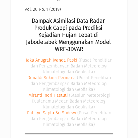
Vol. 20 No. 1 (2019)
Dampak Asimilasi Data Radar 
Produk Cappi pada Prediksi 
Kejadian Hujan Lebat di 
Jabodetabek Menggunakan Model 
WRF-3DVAR
Jaka Anugrah Ivanda Paski
(Pusat Penelitian
dan Pengembangan Badan Meteorologi
Klimatologi dan Geofisika)
Donaldi Sukma Permana
(Pusat Penelitian
dan Pengembangan Badan Meteorologi
Klimatologi dan Geofisika)
Miranti Indri Hastuti
(Stasiun Meteorologi
Kualanamu Medan Badan Meteorologi
Klimatologi dan Geofisika)
Rahayu Sapta Sri Sudewi
(Pusat Penelitian
dan Pengembangan Badan Meteorologi
Klimatologi dan Geofisika)