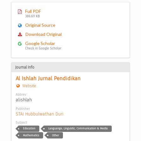
Full PDF
386.69 KB
Original Source
Download Original
Google Scholar
Check in Google Scholar
Journal Info
Al Ishlah Jurnal Pendidikan
Website
Abbrev
alishlah
Publisher
STAI Hubbulwathan Duri
Subject
Education
Languange, Linguistic, Communication & Media
Mathematics
Other