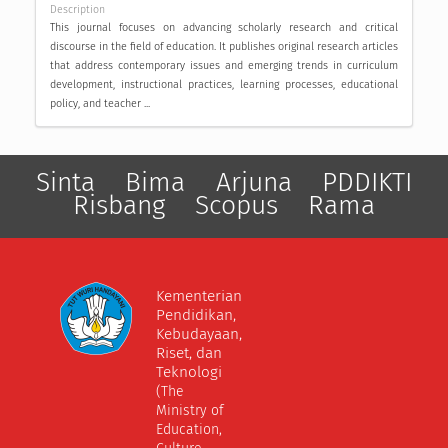
Description
This journal focuses on advancing scholarly research and critical
discourse in the field of education. It publishes original research articles
that address contemporary issues and emerging trends in curriculum
development, instructional practices, learning processes, educational
policy, and teacher ...
Sinta
Bima
Arjuna
PDDIKTI
Risbang
Scopus
Rama
Kementerian
Pendidikan,
Kebudayaan,
Riset, dan
Teknologi
(The
Ministry of
Education,