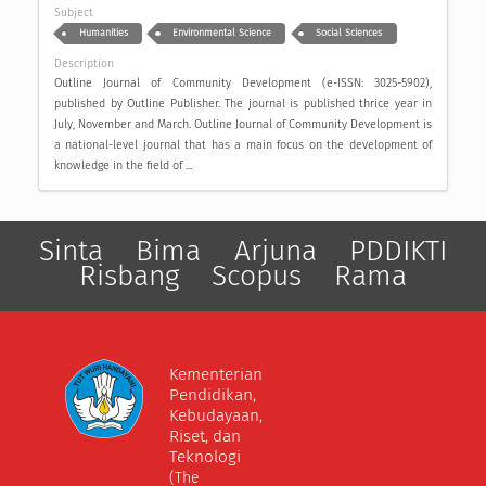
Subject
Humanities
Environmental Science
Social Sciences
Description
Outline Journal of Community Development (e-ISSN: 3025-5902),
published by Outline Publisher. The journal is published thrice year in
July, November and March. Outline Journal of Community Development is
a national-level journal that has a main focus on the development of
knowledge in the field of ...
Sinta
Bima
Arjuna
PDDIKTI
Risbang
Scopus
Rama
Kementerian
Pendidikan,
Kebudayaan,
Riset, dan
Teknologi
(The