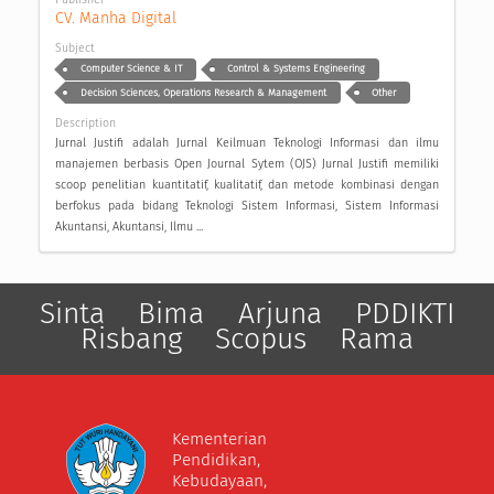
CV. Manha Digital
Subject
Computer Science & IT
Control & Systems Engineering
Decision Sciences, Operations Research & Management
Other
Description
Jurnal Justifi adalah Jurnal Keilmuan Teknologi Informasi dan ilmu
manajemen berbasis Open Journal Sytem (OJS) Jurnal Justifi memiliki
scoop penelitian kuantitatif, kualitatif, dan metode kombinasi dengan
berfokus pada bidang Teknologi Sistem Informasi, Sistem Informasi
Akuntansi, Akuntansi, Ilmu ...
Sinta
Bima
Arjuna
PDDIKTI
Risbang
Scopus
Rama
Kementerian
Pendidikan,
Kebudayaan,