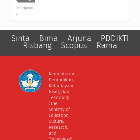
Description
...
Sinta
Bima
Arjuna
PDDIKTI
Risbang
Scopus
Rama
Kementerian
Pendidikan,
Kebudayaan,
Riset, dan
Teknologi
(The
Ministry of
Education,
Culture,
Research,
and
Technology)