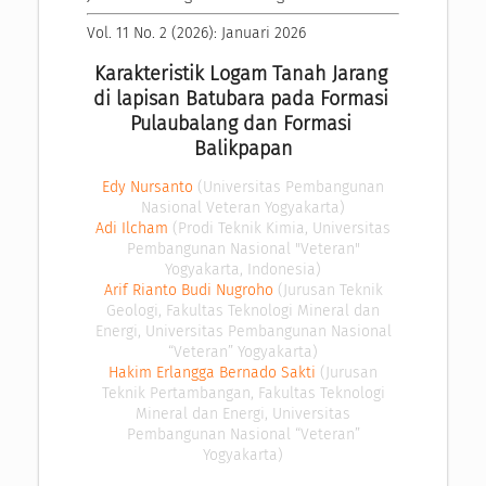
Vol. 11 No. 2 (2026): Januari 2026
Karakteristik Logam Tanah Jarang 
di lapisan Batubara pada Formasi 
Pulaubalang dan Formasi 
Balikpapan
Edy Nursanto
(Universitas Pembangunan
Nasional Veteran Yogyakarta)
Adi Ilcham
(Prodi Teknik Kimia, Universitas
Pembangunan Nasional "Veteran"
Yogyakarta, Indonesia)
Arif Rianto Budi Nugroho
(Jurusan Teknik
Geologi, Fakultas Teknologi Mineral dan
Energi, Universitas Pembangunan Nasional
“Veteran” Yogyakarta)
Hakim Erlangga Bernado Sakti
(Jurusan
Teknik Pertambangan, Fakultas Teknologi
Mineral dan Energi, Universitas
Pembangunan Nasional “Veteran”
Yogyakarta)