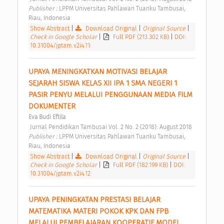
Publisher : 
LPPM Universitas Pahlawan Tuanku Tambusai, 
Riau, Indonesia 
Show Abstract
|
Download Original
|
Original Source
|
Check in Google Scholar
|
Full PDF (213.302 KB)
|
DOI:
10.31004/jptam.v2i4.11
UPAYA MENINGKATKAN MOTIVASI BELAJAR 
SEJARAH SISWA KELAS XII IPA 1 SMA NEGERI 1 
PASIR PENYU MELALUI PENGGUNAAN MEDIA FILM 
DOKUMENTER 
Eva Budi Eftila
 Jurnal Pendidikan Tambusai Vol. 2 No. 2 (2018): August 2018 
Publisher : 
LPPM Universitas Pahlawan Tuanku Tambusai, 
Riau, Indonesia 
Show Abstract
|
Download Original
|
Original Source
|
Check in Google Scholar
|
Full PDF (182.199 KB)
|
DOI:
10.31004/jptam.v2i4.12
UPAYA PENINGKATAN PRESTASI BELAJAR 
MATEMATIKA MATERI POKOK KPK DAN FPB 
MELALUI PEMBELAJARAN KOOPERATIF MODEL 