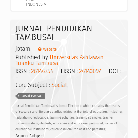
INDONESIA
JURNAL PENDIDIKAN
TAMBUSAI
jptam
Website
Published by
Universitas Pahlawan
Tuanku Tambusai
ISSN :
26146754
EISSN :
26143097
DOI :
-
Core Subject :
Social,
Social Sciences
Jurnal Pendidikan Tambusai is Jurnal Electronic which contains the results
of research and literature studies related to the field of education, including;
regulation of education, learning activities, learning strategies, teacher
professionalism, students, education and education personnel, issues of
educational institutions, educational environment and parenting.
Arjuna Subject :
-