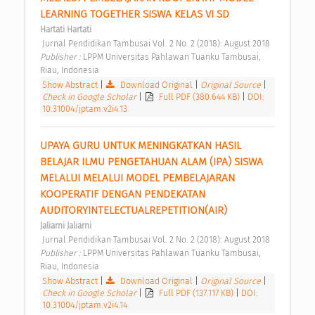
LEARNING TOGETHER SISWA KELAS VI SD 
Hartati Hartati
 Jurnal Pendidikan Tambusai Vol. 2 No. 2 (2018): August 2018 
Publisher : 
LPPM Universitas Pahlawan Tuanku Tambusai, 
Riau, Indonesia 
Show Abstract
|
Download Original
|
Original Source
|
Check in Google Scholar
|
Full PDF (380.644 KB)
|
DOI:
10.31004/jptam.v2i4.13
UPAYA GURU UNTUK MENINGKATKAN HASIL 
BELAJAR ILMU PENGETAHUAN ALAM (IPA) SISWA 
MELALUI MELALUI MODEL PEMBELAJARAN 
KOOPERATIF DENGAN PENDEKATAN 
AUDITORYINTELECTUALREPETITION(AIR) 
Jaliarni Jaliarni
 Jurnal Pendidikan Tambusai Vol. 2 No. 2 (2018): August 2018 
Publisher : 
LPPM Universitas Pahlawan Tuanku Tambusai, 
Riau, Indonesia 
Show Abstract
|
Download Original
|
Original Source
|
Check in Google Scholar
|
Full PDF (137.117 KB)
|
DOI:
10.31004/jptam.v2i4.14