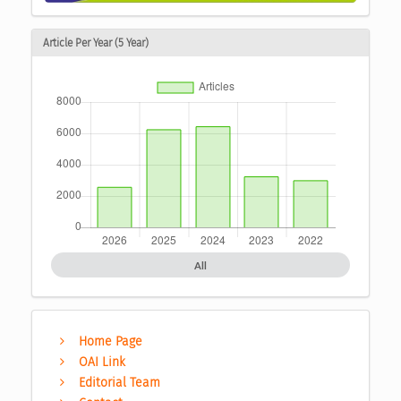
Article Per Year (5 Year)
All
Home Page
OAI Link
Editorial Team