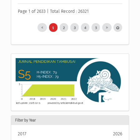
Page 1 of 2633 | Total Record : 26321
1
2
3
4
5
Filter by Year
2017
2026