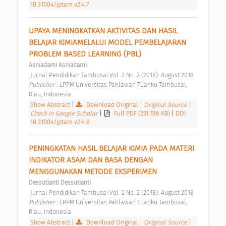
10.31004/jptam.v2i4.7
UPAYA MENINGKATKAN AKTIVITAS DAN HASIL 
BELAJAR KIMIAMELALUI MODEL PEMBELAJARAN 
PROBLEM BASED LEARNING (PBL) 
Asniadarni Asniadarni
 Jurnal Pendidikan Tambusai Vol. 2 No. 2 (2018): August 2018 
Publisher : 
LPPM Universitas Pahlawan Tuanku Tambusai, 
Riau, Indonesia 
Show Abstract
|
Download Original
|
Original Source
|
Check in Google Scholar
|
Full PDF (251.786 KB)
|
DOI:
10.31004/jptam.v2i4.8
PENINGKATAN HASIL BELAJAR KIMIA PADA MATERI 
INDIKATOR ASAM DAN BASA DENGAN 
MENGGUNAKAN METODE EKSPERIMEN 
Dessutianti Dessutianti
 Jurnal Pendidikan Tambusai Vol. 2 No. 2 (2018): August 2018 
Publisher : 
LPPM Universitas Pahlawan Tuanku Tambusai, 
Riau, Indonesia 
Show Abstract
|
Download Original
|
Original Source
|