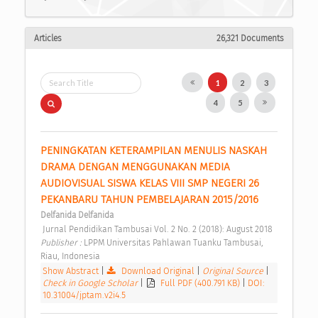
Articles
26,321 Documents
1
2
3
4
5
PENINGKATAN KETERAMPILAN MENULIS NASKAH 
DRAMA DENGAN MENGGUNAKAN MEDIA 
AUDIOVISUAL SISWA KELAS VIII SMP NEGERI 26 
PEKANBARU TAHUN PEMBELAJARAN 2015/2016 
Delfanida Delfanida
 Jurnal Pendidikan Tambusai Vol. 2 No. 2 (2018): August 2018 
Publisher : 
LPPM Universitas Pahlawan Tuanku Tambusai, 
Riau, Indonesia 
Show Abstract
|
Download Original
|
Original Source
|
Check in Google Scholar
|
Full PDF (400.791 KB)
|
DOI:
10.31004/jptam.v2i4.5