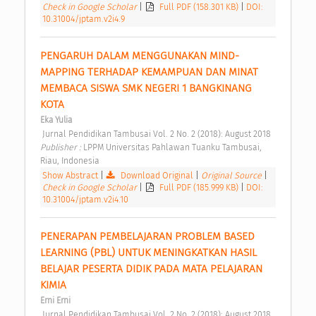
Check in Google Scholar
|
Full PDF (158.301 KB)
|
DOI:
10.31004/jptam.v2i4.9
PENGARUH DALAM MENGGUNAKAN MIND-
MAPPING TERHADAP KEMAMPUAN DAN MINAT 
MEMBACA SISWA SMK NEGERI 1 BANGKINANG 
KOTA 
Eka Yulia
 Jurnal Pendidikan Tambusai Vol. 2 No. 2 (2018): August 2018 
Publisher : 
LPPM Universitas Pahlawan Tuanku Tambusai, 
Riau, Indonesia 
Show Abstract
|
Download Original
|
Original Source
|
Check in Google Scholar
|
Full PDF (185.999 KB)
|
DOI:
10.31004/jptam.v2i4.10
PENERAPAN PEMBELAJARAN PROBLEM BASED 
LEARNING (PBL) UNTUK MENINGKATKAN HASIL 
BELAJAR PESERTA DIDIK PADA MATA PELAJARAN 
KIMIA 
Erni Erni
 Jurnal Pendidikan Tambusai Vol. 2 No. 2 (2018): August 2018 