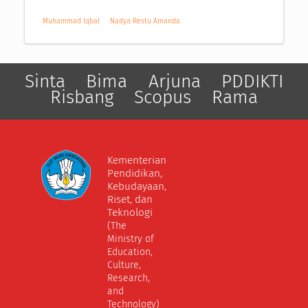
Muhammad Iqbal
Nadya Restu Amanda
Sinta
Bima
Arjuna
PDDIKTI
Risbang
Scopus
Rama
Kementerian
Pendidikan,
Kebudayaan,
Riset, dan
Teknologi
(The
Ministry of
Education,
Culture,
Research,
and
Technology)