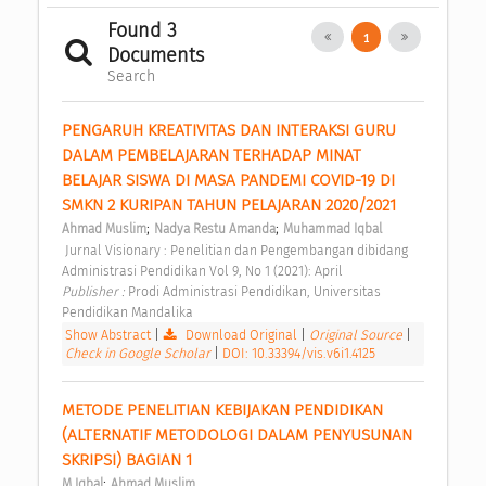
Found 3
1
Documents
Search
PENGARUH KREATIVITAS DAN INTERAKSI GURU 
DALAM PEMBELAJARAN TERHADAP MINAT 
BELAJAR SISWA DI MASA PANDEMI COVID-19 DI 
SMKN 2 KURIPAN TAHUN PELAJARAN 2020/2021 
;
;
Ahmad Muslim
Nadya Restu Amanda
Muhammad Iqbal
 Jurnal Visionary : Penelitian dan Pengembangan dibidang 
Administrasi Pendidikan Vol 9, No 1 (2021): April 
Publisher : 
Prodi Administrasi Pendidikan, Universitas 
Pendidikan Mandalika 
Show Abstract
|
Download Original
|
Original Source
|
Check in Google Scholar
|
DOI: 10.33394/vis.v6i1.4125
METODE PENELITIAN KEBIJAKAN PENDIDIKAN 
(ALTERNATIF METODOLOGI DALAM PENYUSUNAN 
SKRIPSI) BAGIAN 1 
;
M Iqbal
Ahmad Muslim