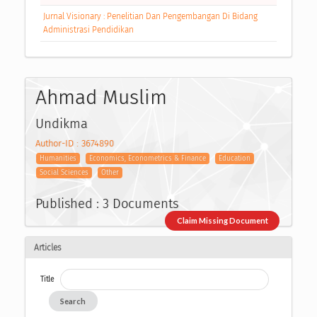
Jurnal Visionary : Penelitian Dan Pengembangan Di Bidang
Administrasi Pendidikan
Ahmad Muslim
Undikma
Author-ID : 3674890
Humanities
Economics, Econometrics & Finance
Education
Social Sciences
Other
Published : 3 Documents
Claim Missing Document
Articles
Title
Search