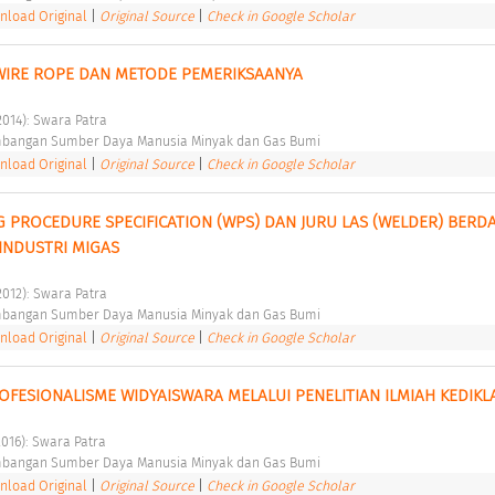
load Original
|
Original Source
|
Check in Google Scholar
WIRE ROPE DAN METODE PEMERIKSAANYA 
2014): Swara Patra 
bangan Sumber Daya Manusia Minyak dan Gas Bumi 
load Original
|
Original Source
|
Check in Google Scholar
G PROCEDURE SPECIFICATION (WPS) DAN JURU LAS (WELDER) BERD
 INDUSTRI MIGAS 
2012): Swara Patra 
bangan Sumber Daya Manusia Minyak dan Gas Bumi 
load Original
|
Original Source
|
Check in Google Scholar
ESIONALISME WIDYAISWARA MELALUI PENELITIAN ILMIAH KEDIKL
2016): Swara Patra 
bangan Sumber Daya Manusia Minyak dan Gas Bumi 
load Original
|
Original Source
|
Check in Google Scholar