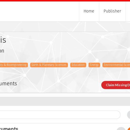
Home
Publisher
is
on
try & Bioengineering
Earth & Planetary Sciences
Education
Energy
Environmental Scie
cuments
Claim Missing 
cuments