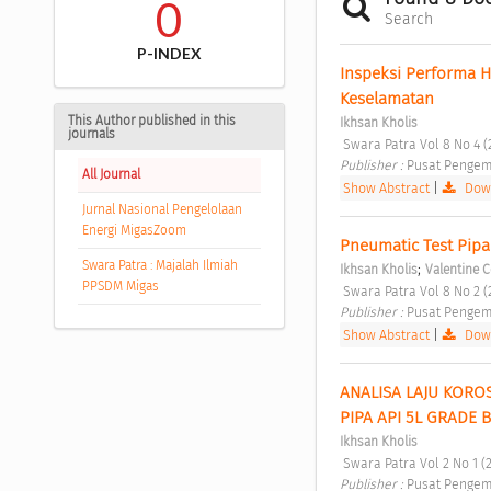
0
Search
P-INDEX
Inspeksi Performa 
Keselamatan 
This Author published in this
Ikhsan Kholis
journals
 Swara Patra Vol 8 No 4 (
Publisher : 
Pusat Pengem
All Journal
Show Abstract
|
Down
Jurnal Nasional Pengelolaan
Energi MigasZoom
Pneumatic Test Pipa
Swara Patra : Majalah Ilmiah
;
Ikhsan Kholis
Valentine 
PPSDM Migas
 Swara Patra Vol 8 No 2 (
Publisher : 
Pusat Pengem
Show Abstract
|
Down
ANALISA LAJU KORO
PIPA API 5L GRADE B
Ikhsan Kholis
 Swara Patra Vol 2 No 1 (
Publisher : 
Pusat Pengem