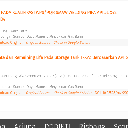
PADA KUALIFIKASI WPS/PQR SMAW WELDING PIPA API 5L X42 
04 
2015): Swara Patra 
bangan Sumber Daya Manusia Minyak dan Gas Bumi 
load Original
|
Original Source
|
Check in Google Scholar
ate dan Remaining Life Pada Storage Tank T-XYZ Berdasarkan API 65
 
bangan Sumber Daya Manusia Minyak dan Gas Bumi 
load Original
|
Original Source
|
Check in Google Scholar
|
DOI: 10.37525/mz/20
ma
Arjuna
PDDIKTI
Risbang
Sco