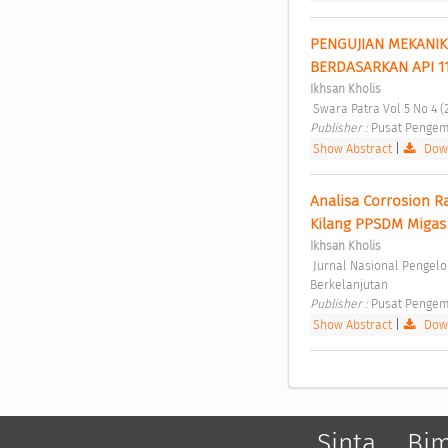
PENGUJIAN MEKANIK 
BERDASARKAN API 11
Ikhsan Kholis
 Swara Patra Vol 5 No 4 (
Publisher : 
Pusat Pengem
Show Abstract
|
Down
Analisa Corrosion R
Kilang PPSDM Migas
Ikhsan Kholis
 Jurnal Nasional Pengelolaan Energi MigasZoom Vol. 2 No. 2 (2020): Evaluasi Pemanfaatan Teknologi untuk Energi 
Berkelanjutan 
Publisher : 
Pusat Pengem
Show Abstract
|
Down
Sinta
Bi