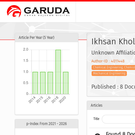
Article Per Year (5 Year)
Ikhsan Khol
Unknown Affiliati
Author-ID : 4011448
Chemical Engineering, Chemis
Mechanical Engineering
Published : 8 Do
Articles
Title
p-Index From 2021 - 2026
Found 8 Do