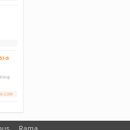
3 di 
20-2/259
pus
Rama