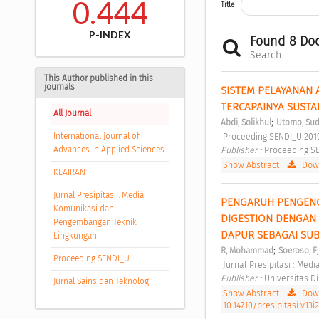
0.444
Title
P-INDEX
Found 8 Do
Search
This Author published in this
journals
SISTEM PELAYANAN 
TERCAPAINYA SUSTA
All Journal
;
Abdi, Solikhul
Utomo, Su
International Journal of
 Proceeding SENDI_U 201
Advances in Applied Sciences
Publisher : 
Proceeding S
Show Abstract
|
Down
KEAIRAN
Jurnal Presipitasi : Media
PENGARUH PENGENC
Komunikasi dan
DIGESTION DENGAN 
Pengembangan Teknik
DAPUR SEBAGAI SUB
Lingkungan
;
R, Mohammad
Soeroso, F
Proceeding SENDI_U
 Jurnal Presipitasi : Me
Publisher : 
Universitas D
Jurnal Sains dan Teknologi
Show Abstract
|
Down
10.14710/presipitasi.v13i