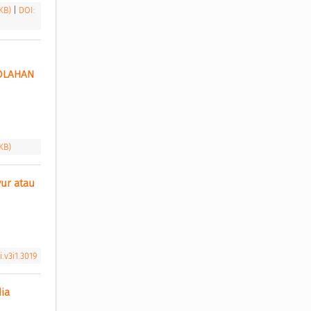
 KB)
|
DOI:
OLAHAN 
 KB)
ur atau 
i.v3i1.3019
ia 