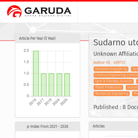
Article Per Year (5 Year)
Sudarno u
Unknown Affiliati
Author-ID : 409172
Aerospace Engineering
Agr
Chemical Engineering, Chemis
Earth & Planetary Sciences
Health Professions
Industr
Mechanical Engineering
Me
Published : 8 Do
Articles
p-Index From 2021 - 2026