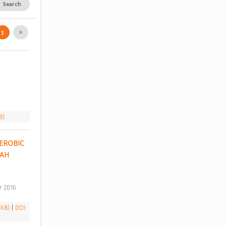
Search
1
B)
ROBIC 
AH 
r 2016 
 KB)
|
DOI: