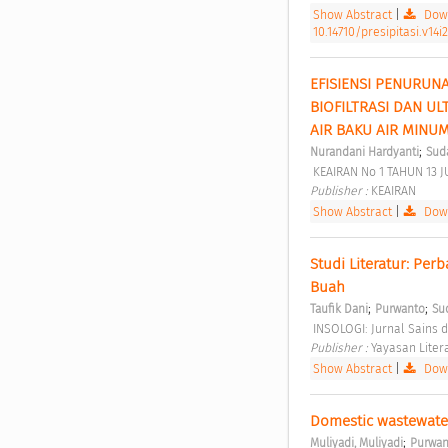
Show Abstract
|
Down
10.14710/presipitasi.v14i
EFISIENSI PENURUN
BIOFILTRASI DAN U
AIR BAKU AIR MINU
;
Nurandani Hardyanti
Sud
 KEAIRAN No 1 TAHUN 13 J
Publisher : 
KEAIRAN 
Show Abstract
|
Down
Studi Literatur: Per
Buah 
;
;
Taufik Dani
Purwanto
Su
 INSOLOGI: Jurnal Sains d
Publisher : 
Yayasan Liter
Show Abstract
|
Down
Domestic wastewater 
;
Muliyadi, Muliyadi
Purwan