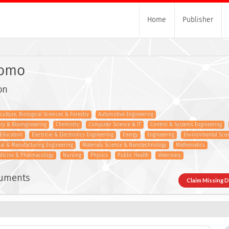
Home
Publisher
tomo
on
iculture, Biological Sciences & Forestry
Automotive Engineering
try & Bioengineering
Chemistry
Computer Science & IT
Control & Systems Engineering
Education
Electrical & Electronics Engineering
Energy
Engineering
Environmental Scie
ial & Manufacturing Engineering
Materials Science & Nanotechnology
Mathematics
dicine & Pharmacology
Nursing
Physics
Public Health
Veterinary
cuments
Claim Missing 