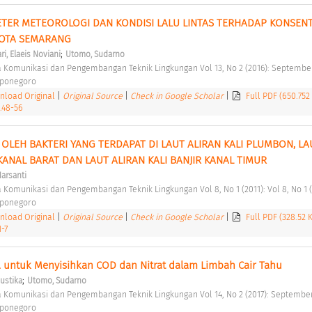
TER METEOROLOGI DAN KONDISI LALU LINTAS TERHADAP KONSENT
KOTA SEMARANG 
;
ri, Elaeis Noviani
Utomo, Sudarno
dia Komunikasi dan Pengembangan Teknik Lingkungan Vol 13, No 2 (2016): Septembe
iponegoro 
load Original
|
Original Source
|
Check in Google Scholar
|
Full PDF (650.752
2.48-56
I OLEH BAKTERI YANG TERDAPAT DI LAUT ALIRAN KALI PLUMBON, LAU
 KANAL BARAT DAN LAUT ALIRAN KALI BANJIR KANAL TIMUR 
Harsanti
dia Komunikasi dan Pengembangan Teknik Lingkungan Vol 8, No 1 (2011): Vol 8, No 1 (
iponegoro 
load Original
|
Original Source
|
Check in Google Scholar
|
Full PDF (328.52 
1-7
p. untuk Menyisihkan COD dan Nitrat dalam Limbah Cair Tahu 
;
Mustika
Utomo, Sudarno
dia Komunikasi dan Pengembangan Teknik Lingkungan Vol 14, No 2 (2017): September
iponegoro 