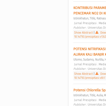
KONTRIBUSI PARAME
PENCEMAR NO2 DI 
;
Istirokhatun, Titik
Ratnasa
 Jurnal Presipitasi : Me
Publisher : 
Universitas D
Show Abstract
|
Down
10.14710/presipitasi.v13i
POTENSI NITRIFIKAS
ALIRAN KALI BANJIR
;
Utomo, Sudarno
Nurlita, 
 Jurnal Presipitasi : Me
Publisher : 
Universitas D
Show Abstract
|
Down
10.14710/presipitasi.v8i1.
Potensi Chlorella S
;
Istirokhatun, Titik
Aulia, 
 Jurnal Presipitasi : Me
Publisher : 
Universitas D