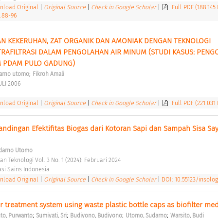
load Original
|
Original Source
|
Check in Google Scholar
|
Full PDF (188.145
2.88-96
AN KEKERUHAN, ZAT ORGANIK DAN AMONIAK DENGAN TEKNOLOGI 
LTRAFILTRASI DALAM PENGOLAHAN AIR MINUM (STUDI KASUS: PENG
M PDAM PULO GADUNG) 
;
arno utomo
Fikroh Amali
ULI 2006 
load Original
|
Original Source
|
Check in Google Scholar
|
Full PDF (221.031
bandingan Efektifitas Biogas dari Kotoran Sapi dan Sampah Sisa Say
darno Utomo
an Teknologi Vol. 3 No. 1 (2024): Februari 2024 
asi Sains Indonesia 
load Original
|
Original Source
|
Check in Google Scholar
|
DOI: 10.55123/insolog
treatment system using waste plastic bottle caps as biofilter med
;
;
;
;
to, Purwanto
Sumiyati, Sri
Budiyono, Budiyono
Utomo, Sudarno
Warsito, Budi