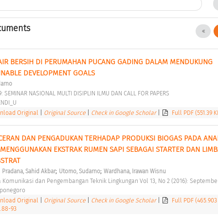
cuments
AIR BERSIH DI PERUMAHAN PUCANG GADING DALAM MENDUKUNG 
INABLE DEVELOPMENT GOALS 
darno
9: SEMINAR NASIONAL MULTI DISIPLIN ILMU DAN CALL FOR PAPERS 
ENDI_U 
load Original
|
Original Source
|
Check in Google Scholar
|
Full PDF (551.39 K
ERAN DAN PENGADUKAN TERHADAP PRODUKSI BIOGAS PADA ANAE
MENGGUNAKAN EKSTRAK RUMEN SAPI SEBAGAI STARTER DAN LIMB
STRAT 
;
;
;
Pradana, Sahid Akbar
Utomo, Sudarno
Wardhana, Irawan Wisnu
dia Komunikasi dan Pengembangan Teknik Lingkungan Vol 13, No 2 (2016): Septembe
iponegoro 
load Original
|
Original Source
|
Check in Google Scholar
|
Full PDF (465.903
2.88-93