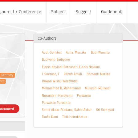
Journal / Conference
Subject
Suggest
Guidebook
Co-Authors
Abdi, Solikhul
Aulia, Mustika
Budi Warsito
Budiyono Budiyono
Elaeis Noviani Ratnasari, Elaeis Noviani
F Soeroso, F
Fikroh Amali
Harsanti Nurlita
Dentistry
Irawan Wisnu Wardhana
nce
Mohammad R, Mohammad
Muliyadi Muliyadi
Nurandani Hardyanti
Purwanto
Purwanto Purwanto
Document
Sahid Akbar Pradana, Sahid Akbar
Sri Sumiyati
Taufik Dani
Titik Istirokhatun