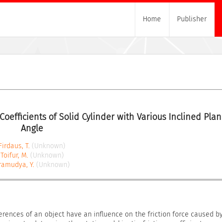
Home
Publisher
oefficients of Solid Cylinder with Various Inclined Plan
Angle
Firdaus, T.
(Unknown)
Toifur, M.
(Unknown)
ramudya, Y.
(Unknown)
ferences of an object have an influence on the friction force caused b