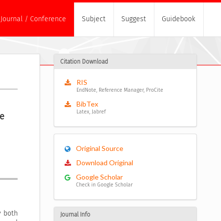
Journal / Conference
Subject
Suggest
Guidebook
Citation Download
RIS
EndNote, Reference Manager, ProCite
BibTex
Latex, Jabref
e 
Original Source
Download Original
Google Scholar
Check in Google Scholar
y both
Journal Info