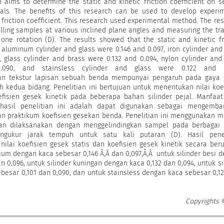
h aims to determine the static and kinetic friction coefficient on s
ials. The benefits of this research can be used to develop experi
n friction coefficient. This research used experimental method. The re
olling samples at various inclined plane angles and measuring the tr
 one rotation (D). The results showed that the static and kinetic fr
 aluminum cylinder and glass were 0.146 and 0.097, iron cylinder and
, glass cylinder and brass were 0.132 and 0.094, nylon cylinder and
090, and stainsless cylinder and glass were 0.122 and 0
aan tekstur lapisan sebuah benda mempunyai pengaruh pada gaya 
h kedua bidang. Penelitian ini bertujuan untuk menentukan nilai koe
efisien gesek kinetik pada beberapa bahan silinder pejal. Manfaa
 hasil penelitian ini adalah dapat digunakan sebagai mengemba
an praktikum koefisien gesekan benda. Penelitian ini menggunakan 
ian dilaksanakan dengan menggelindingkan sampel pada berbagai 
gukur jarak tempuh untuk satu kali putaran (D). Hasil penel
lai koefisien gesek statis dan koefisien gesek kinetik secara ber
ium dengan kaca sebesar 0,146 Ã‚Â dan 0,097,Ã‚Â untuk silinder besi 
n 0,096, untuk silinder kuningan dengan kaca 0,132 dan 0,094, untuk si
besar 0,101 dan 0,090, dan untuk stainsless dengan kaca sebesar 0,1
Copyrights 