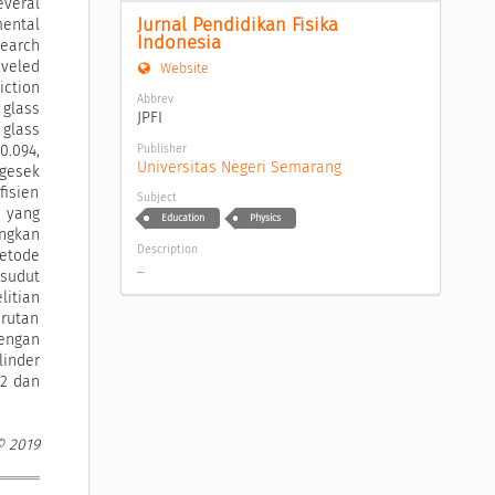
everal
Jurnal Pendidikan Fisika 
mental
Indonesia
search
aveled
Website
iction
Abbrev
 glass
JPFI
 glass
Publisher
.094,
Universitas Negeri Semarang
gesek
fisien
Subject
t yang
Education
Physics
ngkan
Description
metode
...
sudut
itian
urutan
dengan
linder
22 dan
© 2019