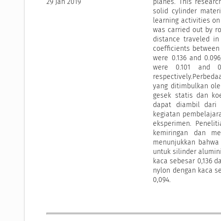
29 Jan 2019
planes. This researc
solid cylinder mater
learning activities o
was carried out by r
distance traveled in
coefficients between
were 0.136 and 0.096
were 0.101 and 0.
respectively.Perbed
yang ditimbulkan ole
gesek statis dan ko
dapat diambil dari
kegiatan pembelajar
eksperimen. Penelit
kemiringan dan men
menunjukkan bahwa ni
untuk silinder alumin
kaca sebesar 0,136 da
nylon dengan kaca se
0,094.