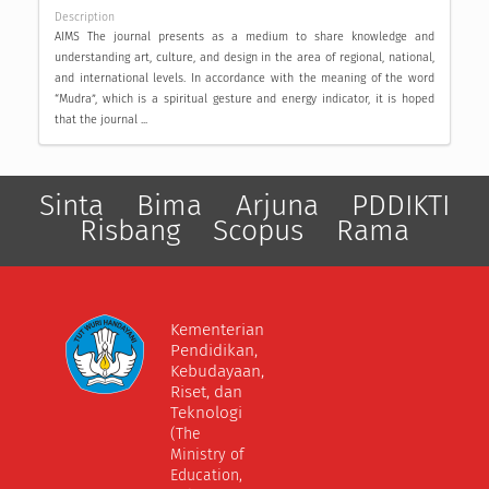
Description
AIMS The journal presents as a medium to share knowledge and
understanding art, culture, and design in the area of regional, national,
and international levels. In accordance with the meaning of the word
“Mudra”, which is a spiritual gesture and energy indicator, it is hoped
that the journal ...
Sinta
Bima
Arjuna
PDDIKTI
Risbang
Scopus
Rama
Kementerian
Pendidikan,
Kebudayaan,
Riset, dan
Teknologi
(The
Ministry of
Education,