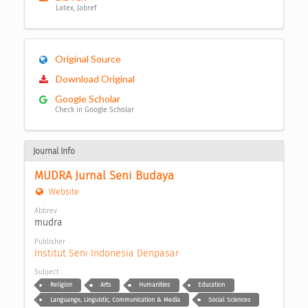
Latex, Jabref
Original Source
Download Original
Google Scholar
Check in Google Scholar
Journal Info
MUDRA Jurnal Seni Budaya
Website
Abbrev
mudra
Publisher
Institut Seni Indonesia Denpasar
Subject
Religion
Arts
Humanities
Education
Languange, Linguistic, Communication & Media
Social Sciences