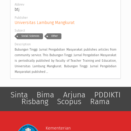
Abbrev
btj
Publisher
Universitas Lambung Mangkurat
Subject
Social Sciences
Other
Description
Bubungan Tinggi: Jurnal Pengabdian Masyarakat publishes articles from
community service. This Bubungan Tinggi: Jurnal Pengabdian Masyarakat
is periodically published by Faculty of Teacher Training and Education,
Universitas Lambung Mangkurat. Bubungan Tinggi: Jurnal Pengabdian
Masyarakat published ...
Sinta
Bima
Arjuna
PDDIKTI
Risbang
Scopus
Rama
Kementerian