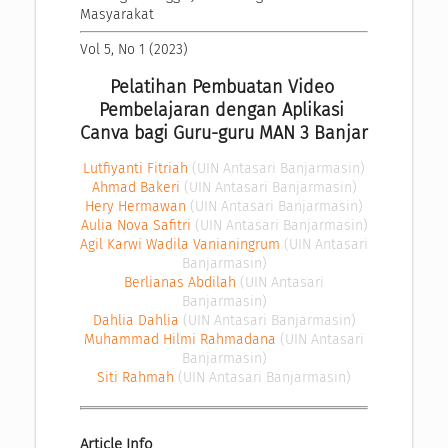
Masyarakat
Vol 5, No 1 (2023)
Pelatihan Pembuatan Video 
Pembelajaran dengan Aplikasi 
Canva bagi Guru-guru MAN 3 Banjar
Lutfiyanti Fitriah
(UIN Antasari Banjarmasin)
Ahmad Bakeri
(UIN Antasari Banjarmasin)
Hery Hermawan
(UIN Antasari Banjarmasin)
Aulia Nova Safitri
(UIN Antasari Banjarmasin)
Agil Karwi Wadila Vanianingrum
(UIN Antasari
Banjarmasin)
Berlianas Abdilah
(UIN Antasari
Banjarmasin)
Dahlia Dahlia
(UIN Antasari Banjarmasin)
Muhammad Hilmi Rahmadana
(UIN Antasari
Banjarmasin)
Siti Rahmah
(UIN Antasari Banjarmasin)
Article Info