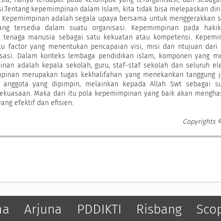
i.Tentang kepemimpinan dalam Islam, kita tidak bisa melepaskan dir
W. Kepemimpinan adalah segala upaya bersama untuk menggerakkan 
ng tersedia dalam suatu organisasi. Kepemimpinan pada hakik
 tenaga manusia sebagai satu kekuatan atau kompetensi. Kepemi
u factor yang menentukan pencapaian visi, misi dan ntujuan dari
sasi. Dalam konteks lembaga pendidikan islam, komponen yang me
nan adalah kepala sekolah, guru, staf-staf sekolah dan seluruh e
mpinan merupakan tugas kekhalifahan yang menekankan tanggung j
 anggota yang dipimpin, melainkan kepada Allah Swt sebagai s
kuasaan. Maka dari itu pola kepemimpinan yang baik akan menghas
ang efektif dan efisien.
Copyrights 
ma
Arjuna
PDDIKTI
Risbang
Sco