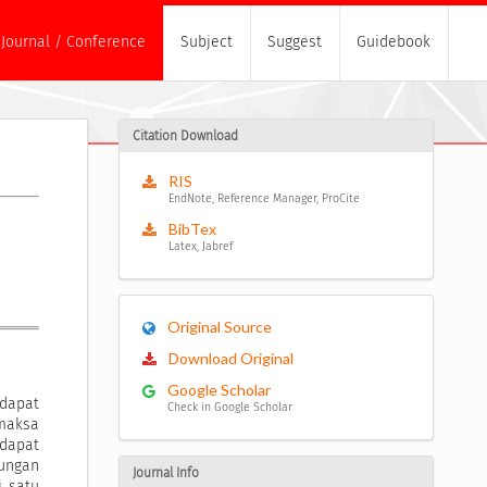
Journal / Conference
Subject
Suggest
Guidebook
Citation Download
RIS
EndNote, Reference Manager, ProCite
BibTex
Latex, Jabref
Original Source
Download Original
Google Scholar
dapat
Check in Google Scholar
maksa
dapat
ungan
Journal Info
i satu