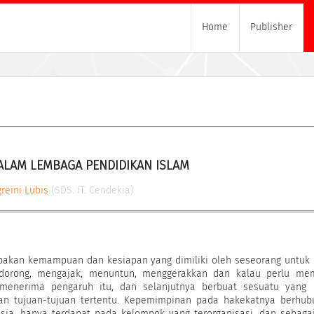
Home
Publisher
ALAM LEMBAGA PENDIDIKAN ISLAM
reini Lubis
(SDS. IT. Cendekia)
kan kemampuan dan kesiapan yang dimiliki oleh seseorang untuk 
dorong, mengajak, menuntun, menggerakkan dan kalau perlu me
 menerima pengaruh itu, dan selanjutnya berbuat sesuatu yang 
n tujuan-tujuan tertentu. Kepemimpinan pada hakekatnya berhub
ia, hanya terdapat pada kelompok yang terorganisasi, dan sebaga