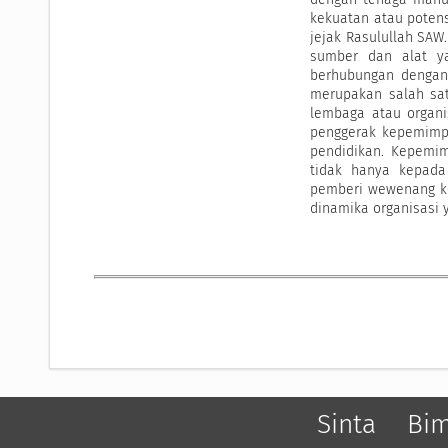
kekuatan atau potens
jejak Rasulullah SA
sumber dan alat ya
berhubungan dengan
merupakan salah sat
lembaga atau organi
penggerak kepemimpi
pendidikan. Kepemi
tidak hanya kepada
pemberi wewenang ke
dinamika organisasi y
Sinta
Bi