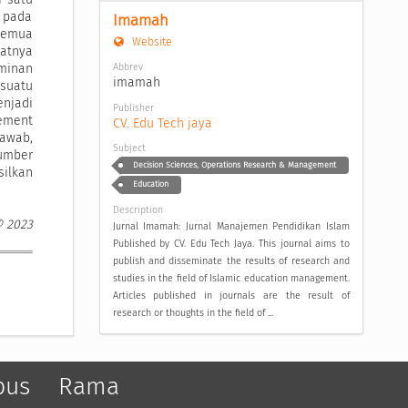
i pada
Imamah
semua
Website
atnya
Abbrev
minan
imamah
 suatu
njadi
Publisher
lement
CV. Edu Tech jaya
awab,
Subject
umber
Decision Sciences, Operations Research & Management
ilkan
Education
Description
© 2023
Jurnal Imamah: Jurnal Manajemen Pendidikan Islam
Published by CV. Edu Tech Jaya. This journal aims to
publish and disseminate the results of research and
studies in the field of Islamic education management.
Articles published in journals are the result of
research or thoughts in the field of ...
pus
Rama