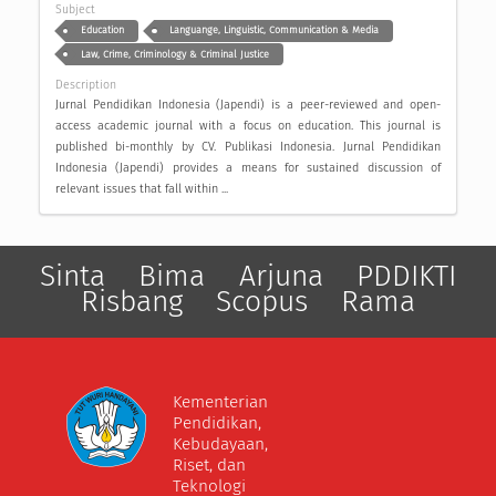
Subject
Education
Languange, Linguistic, Communication & Media
Law, Crime, Criminology & Criminal Justice
Description
Jurnal Pendidikan Indonesia (Japendi) is a peer-reviewed and open-
access academic journal with a focus on education. This journal is
published bi-monthly by CV. Publikasi Indonesia. Jurnal Pendidikan
Indonesia (Japendi) provides a means for sustained discussion of
relevant issues that fall within ...
Sinta
Bima
Arjuna
PDDIKTI
Risbang
Scopus
Rama
Kementerian
Pendidikan,
Kebudayaan,
Riset, dan
Teknologi