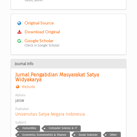
Latex, Jabref
Original Source
Download Original
Google Scholar
Check in Google Scholar
Journal Info
Jurnal Pengabdian Masyarakat Satya 
Widyakarya
Website
Abbrev
jasw
Publisher
Universitas Satya Negara Indonesia
Subject
Humanities
Computer Science & IT
Economics, Econometrics & Finance
Social Sciences
Other