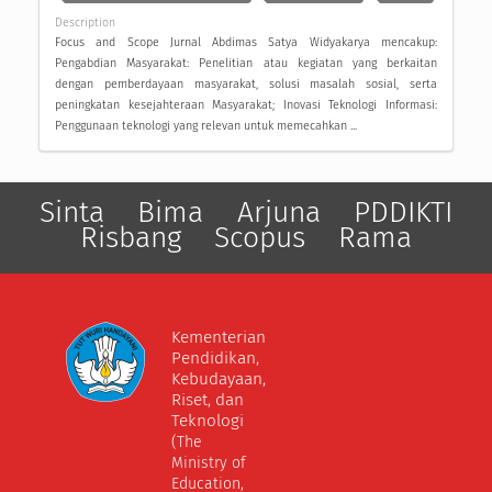
Description
Focus and Scope Jurnal Abdimas Satya Widyakarya mencakup:
Pengabdian Masyarakat: Penelitian atau kegiatan yang berkaitan
dengan pemberdayaan masyarakat, solusi masalah sosial, serta
peningkatan kesejahteraan Masyarakat; Inovasi Teknologi Informasi:
Penggunaan teknologi yang relevan untuk memecahkan ...
Sinta
Bima
Arjuna
PDDIKTI
Risbang
Scopus
Rama
Kementerian
Pendidikan,
Kebudayaan,
Riset, dan
Teknologi
(The
Ministry of
Education,