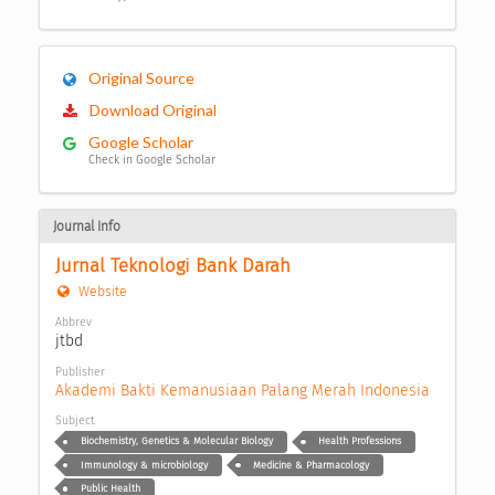
Original Source
Download Original
Google Scholar
Check in Google Scholar
Journal Info
Jurnal Teknologi Bank Darah
Website
Abbrev
jtbd
Publisher
Akademi Bakti Kemanusiaan Palang Merah Indonesia
Subject
Biochemistry, Genetics & Molecular Biology
Health Professions
Immunology & microbiology
Medicine & Pharmacology
Public Health