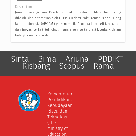
Description
Jurnal Teknologi Bank Darah merupakan media publikasi ilmiah yang
dikelola dan diterbitkan oleh UPPM Akademi Bakti Kemanusiaan Palang
Merah Indonesia (ABK PMI) yang memiliki fokus pada penelitian, kajian,
dan inovasi terkait teknologi, manajemen, serta praktik terbaik dalam
bidang transfusi darah ...
Sinta
Bima
Arjuna
PDDIKTI
Risbang
Scopus
Rama
Kementerian
Pendidikan,
Kebudayaan,
Riset, dan
Teknologi
(The
Ministry of
Education,