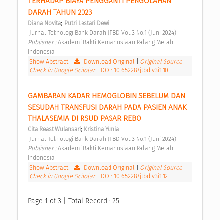
TERHADAP BIAYA PENGGANTI PENGOLAHAN 
DARAH TAHUN 2023 
;
Diana Novita
Putri Lestari Dewi
 Jurnal Teknologi Bank Darah JTBD Vol.3 No.1 (Juni 2024) 
Publisher : 
Akademi Bakti Kemanusiaan Palang Merah 
Indonesia 
Show Abstract
|
Download Original
|
Original Source
|
Check in Google Scholar
|
DOI: 10.65228/jtbd.v3i1.10
GAMBARAN KADAR HEMOGLOBIN SEBELUM DAN 
SESUDAH TRANSFUSI DARAH PADA PASIEN ANAK 
THALASEMIA DI RSUD PASAR REBO 
;
Cita Reast Wulansari
Kristina Yunia
 Jurnal Teknologi Bank Darah JTBD Vol.3 No.1 (Juni 2024) 
Publisher : 
Akademi Bakti Kemanusiaan Palang Merah 
Indonesia 
Show Abstract
|
Download Original
|
Original Source
|
Check in Google Scholar
|
DOI: 10.65228/jtbd.v3i1.12
Page 1 of 3 | Total Record : 25