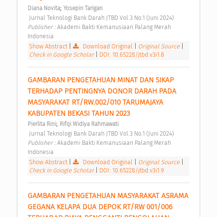
;
Diana Novita
Yosepin Tarigan
 Jurnal Teknologi Bank Darah JTBD Vol.3 No.1 (Juni 2024) 
Publisher : 
Akademi Bakti Kemanusiaan Palang Merah 
Indonesia 
Show Abstract
|
Download Original
|
Original Source
|
Check in Google Scholar
|
DOI: 10.65228/jtbd.v3i1.8
GAMBARAN PENGETAHUAN MINAT DAN SIKAP 
TERHADAP PENTINGNYA DONOR DARAH PADA 
MASYARAKAT RT/RW.002/010 TARUMAJAYA 
KABUPATEN BEKASI TAHUN 2023 
;
Pierlita Rini
Rifqi Widiya Rahmawati
 Jurnal Teknologi Bank Darah JTBD Vol.3 No.1 (Juni 2024) 
Publisher : 
Akademi Bakti Kemanusiaan Palang Merah 
Indonesia 
Show Abstract
|
Download Original
|
Original Source
|
Check in Google Scholar
|
DOI: 10.65228/jtbd.v3i1.9
GAMBARAN PENGETAHUAN MASYARAKAT ASRAMA 
GEGANA KELAPA DUA DEPOK RT/RW 001/006 