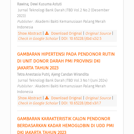
;
Rawina
Dewi Kusuma Astuti
 Jurnal Teknologi Bank Darah JTBD Vol.2 No.2 (Desember 
2023) 
Publisher : 
Akademi Bakti Kemanusiaan Palang Merah 
Indonesia 
Show Abstract
|
Download Original
|
Original Source
|
Check in Google Scholar
|
DOI: 10.65228/jtbd.v2i2.5
GAMBARAN HIPERTENSI PADA PENDONOR RUTIN 
DI UNIT DONOR DARAH PMI PROVINSI DKI 
JAKARTA TAHUN 2023 
;
Tetra Anestasia Putri
Ajeng Candan Wirandita
 Jurnal Teknologi Bank Darah JTBD Vol.3 No.1 (Juni 2024) 
Publisher : 
Akademi Bakti Kemanusiaan Palang Merah 
Indonesia 
Show Abstract
|
Download Original
|
Original Source
|
Check in Google Scholar
|
DOI: 10.65228/jtbd.v3i1.7
GAMBARAN KARAKTERISTIK CALON PENDONOR 
BERDASARKAN KADAR HEMOGLOBIN DI UDD PMI 
DKI JAKARTA TAHUN 2023 