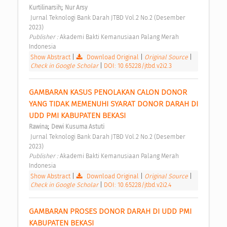
;
Kurtilinarsih
Nur Arsy
 Jurnal Teknologi Bank Darah JTBD Vol.2 No.2 (Desember 
2023) 
Publisher : 
Akademi Bakti Kemanusiaan Palang Merah 
Indonesia 
Show Abstract
|
Download Original
|
Original Source
|
Check in Google Scholar
|
DOI: 10.65228/jtbd.v2i2.3
GAMBARAN KASUS PENOLAKAN CALON DONOR 
YANG TIDAK MEMENUHI SYARAT DONOR DARAH DI 
UDD PMI KABUPATEN BEKASI 
;
Rawina
Dewi Kusuma Astuti
 Jurnal Teknologi Bank Darah JTBD Vol.2 No.2 (Desember 
2023) 
Publisher : 
Akademi Bakti Kemanusiaan Palang Merah 
Indonesia 
Show Abstract
|
Download Original
|
Original Source
|
Check in Google Scholar
|
DOI: 10.65228/jtbd.v2i2.4
GAMBARAN PROSES DONOR DARAH DI UDD PMI 
KABUPATEN BEKASI 