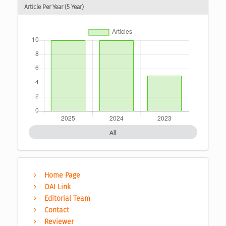
Article Per Year (5 Year)
All
Home Page
OAI Link
Editorial Team
Contact
Reviewer