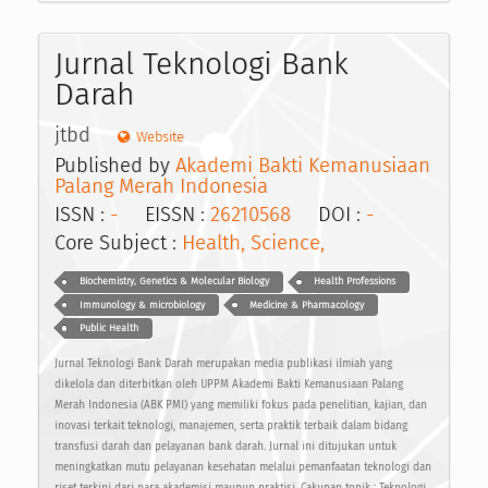
Jurnal Teknologi Bank
Darah
jtbd
Website
Published by
Akademi Bakti Kemanusiaan
Palang Merah Indonesia
ISSN :
-
EISSN :
26210568
DOI :
-
Core Subject :
Health, Science,
Biochemistry, Genetics & Molecular Biology
Health Professions
Immunology & microbiology
Medicine & Pharmacology
Public Health
Jurnal Teknologi Bank Darah merupakan media publikasi ilmiah yang
dikelola dan diterbitkan oleh UPPM Akademi Bakti Kemanusiaan Palang
Merah Indonesia (ABK PMI) yang memiliki fokus pada penelitian, kajian, dan
inovasi terkait teknologi, manajemen, serta praktik terbaik dalam bidang
transfusi darah dan pelayanan bank darah. Jurnal ini ditujukan untuk
meningkatkan mutu pelayanan kesehatan melalui pemanfaatan teknologi dan
riset terkini dari para akademisi maupun praktisi. Cakupan topik : Teknologi