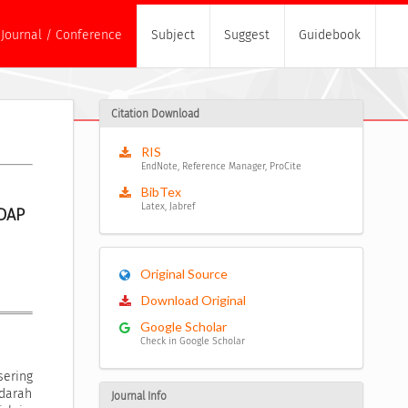
Journal / Conference
Subject
Suggest
Guidebook
Citation Download
RIS
EndNote, Reference Manager, ProCite
BibTex
Latex, Jabref
AP 
Original Source
Download Original
Google Scholar
Check in Google Scholar
ering
darah
Journal Info