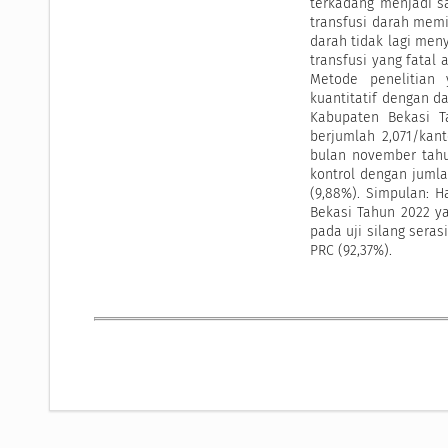
terkadang menjadi s
transfusi darah memil
darah tidak lagi men
transfusi yang fatal
Metode penelitian 
kuantitatif dengan da
Kabupaten Bekasi T
berjumlah 2,071/kan
bulan november tahu
kontrol dengan juml
(9,88%). Simpulan: H
Bekasi Tahun 2022 ya
pada uji silang sera
PRC (92,37%).