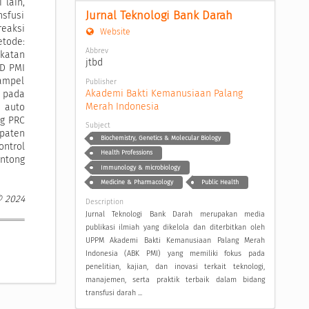
 lain,
Jurnal Teknologi Bank Darah
nsfusi
reaksi
Website
etode:
Abbrev
katan
jtbd
TD PMI
ampel
Publisher
Akademi Bakti Kemanusiaan Palang 
k pada
Merah Indonesia
e auto
ng PRC
Subject
upaten
Biochemistry, Genetics & Molecular Biology
ontrol
Health Professions
antong
Immunology & microbiology
Medicine & Pharmacology
Public Health
© 2024
Description
Jurnal Teknologi Bank Darah merupakan media
publikasi ilmiah yang dikelola dan diterbitkan oleh
UPPM Akademi Bakti Kemanusiaan Palang Merah
Indonesia (ABK PMI) yang memiliki fokus pada
penelitian, kajian, dan inovasi terkait teknologi,
manajemen, serta praktik terbaik dalam bidang
transfusi darah ...