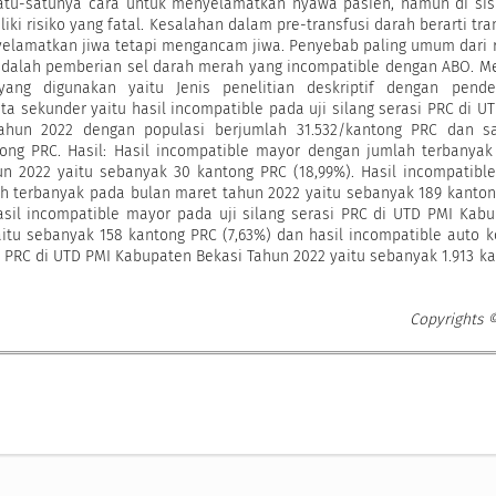
atu-satunya cara untuk menyelamatkan nyawa pasien, namun di sisi
iki risiko yang fatal. Kesalahan dalam pre-transfusi darah berarti tra
yelamatkan jiwa tetapi mengancam jiwa. Penyebab paling umum dari 
 adalah pemberian sel darah merah yang incompatible dengan ABO. M
yang digunakan yaitu Jenis penelitian deskriptif dengan pende
ta sekunder yaitu hasil incompatible pada uji silang serasi PRC di U
ahun 2022 dengan populasi berjumlah 31.532/kantong PRC dan s
tong PRC. Hasil: Hasil incompatible mayor dengan jumlah terbanya
n 2022 yaitu sebanyak 30 kantong PRC (18,99%). Hasil incompatibl
ah terbanyak pada bulan maret tahun 2022 yaitu sebanyak 189 kanto
asil incompatible mayor pada uji silang serasi PRC di UTD PMI Kab
itu sebanyak 158 kantong PRC (7,63%) dan hasil incompatible auto k
si PRC di UTD PMI Kabupaten Bekasi Tahun 2022 yaitu sebanyak 1.913 k
Copyrights 