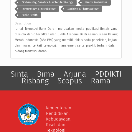
Biochemistry, Genetics & Molecular Biology
Health Professions
Immunology & microbiology
Medicine & Pharmacology
Public Health
Description
Jurnal Teknologi Bank Darah merupakan media publikasi ilmiah yang
dikelola dan diterbitkan oleh UPPM Akademi Bakti Kemanusiaan Palang
Merah Indonesia (ABK PMI) yang memiliki fokus pada penelitian, kajian,
dan inovasi terkait teknologi, manajemen, serta praktik terbaik dalam
bidang transfusi darah ...
Sinta
Bima
Arjuna
PDDIKTI
Risbang
Scopus
Rama
Kementerian
Pendidikan,
Kebudayaan,
Riset, dan
Teknologi