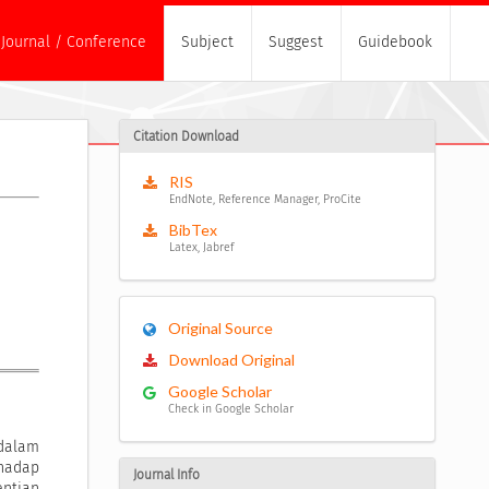
Journal / Conference
Subject
Suggest
Guidebook
Citation Download
RIS
EndNote, Reference Manager, ProCite
BibTex
Latex, Jabref
Original Source
Download Original
Google Scholar
Check in Google Scholar
 dalam
hadap
Journal Info
entian