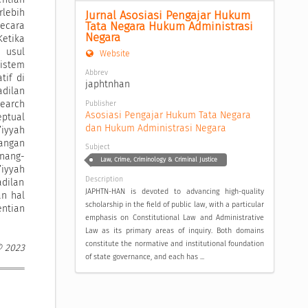
lebih
Jurnal Asosiasi Pengajar Hukum 
Tata Negara Hukum Administrasi 
ecara
Negara
etika
 usul
Website
istem
Abbrev
tif di
japhtnhan
dilan
earch
Publisher
Asosiasi Pengajar Hukum Tata Negara 
ptual
dan Hukum Administrasi Negara
iyyah
angan
Subject
nang-
Law, Crime, Criminology & Criminal Justice
’iyyah
Description
dilan
JAPHTN-HAN is devoted to advancing high-quality
an hal
scholarship in the field of public law, with a particular
ntian
emphasis on Constitutional Law and Administrative
Law as its primary areas of inquiry. Both domains
constitute the normative and institutional foundation
© 2023
of state governance, and each has ...