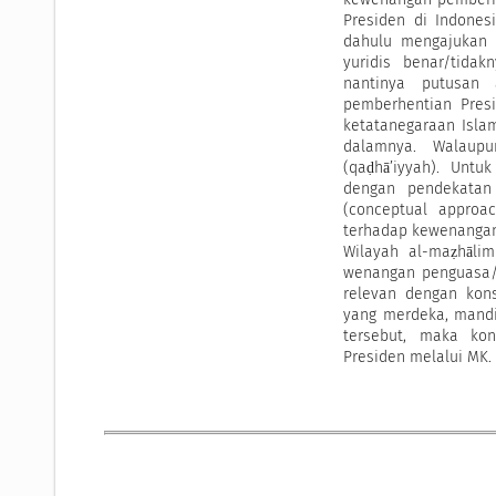
Presiden di Indones
dahulu mengajukan p
yuridis benar/tida
nantinya putusan 
pemberhentian Pres
ketatanegaraan Isla
dalamnya. Walaupu
(qaḍhā’iyyah). Untu
dengan pendekatan
(conceptual approac
terhadap kewenanga
Wilayah al-maẓhāli
wenangan penguasa/k
relevan dengan kon
yang merdeka, mandi
tersebut, maka ko
Presiden melalui MK.