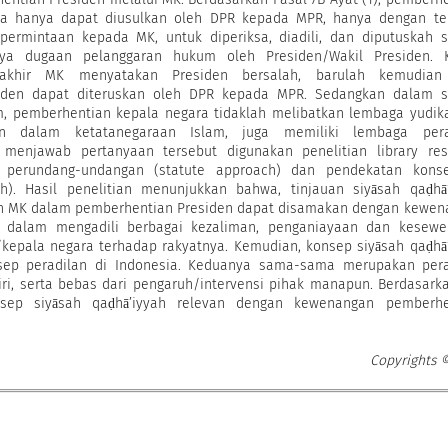
ia hanya dapat diusulkan oleh DPR kepada MPR, hanya dengan ter
ermintaan kepada MK, untuk diperiksa, diadili, dan diputuskah s
knya dugaan pelanggaran hukum oleh Presiden/Wakil Presiden. K
akhir MK menyatakan Presiden bersalah, barulah kemudian
iden dapat diteruskan oleh DPR kepada MPR. Sedangkan dalam s
m, pemberhentian kepala negara tidaklah melibatkan lembaga yudika
n dalam ketatanegaraan Islam, juga memiliki lembaga pera
k menjawab pertanyaan tersebut digunakan penelitian library res
 perundang-undangan (statute approach) dan pendekatan konse
h). Hasil penelitian menunjukkan bahwa, tinjauan siyāsah qaḍhā’
n MK dalam pemberhentian Presiden dapat disamakan dengan kewen
m dalam mengadili berbagai kezaliman, penganiayaan dan kesewe
epala negara terhadap rakyatnya. Kemudian, konsep siyāsah qaḍhā
sep peradilan di Indonesia. Keduanya sama-sama merupakan pera
ri, serta bebas dari pengaruh/intervensi pihak manapun. Berdasark
nsep siyāsah qaḍhā’iyyah relevan dengan kewenangan pemberhe
Copyrights 