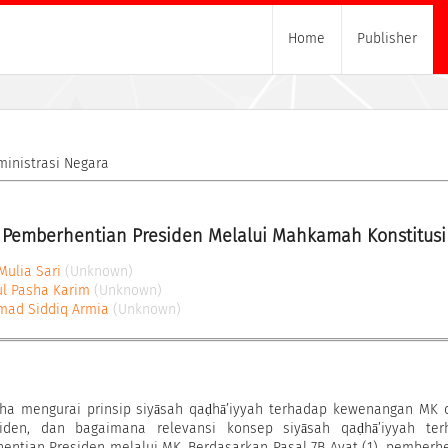
Home
Publisher
ministrasi Negara
p Pemberhentian Presiden Melalui Mahkamah Konstitusi
Mulia Sari
(Unknown)
ul Pasha Karim
(Unknown)
ad Siddiq Armia
(Unknown)
saha mengurai prinsip siyāsah qaḍhā’iyyah terhadap kewenangan MK
iden, dan bagaimana relevansi konsep siyāsah qaḍhā’iyyah ter
ntian Presiden melalui MK. Berdasarkan Pasal 7B Ayat (1), pemberh