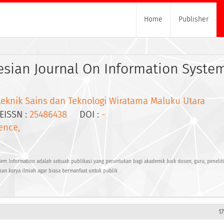
Home
Publisher
nesian Journal On Information Syste
iteknik Sains dan Teknologi Wiratama Maluku Utara
SSN :
25486438
DOI :
-
ence,
stem Information adalah sebuah publikasi yang peruntukan bagi akademik baik dosen, guru, peneliti,
an karya ilmiah agar biasa bermanfaat untuk publik
1