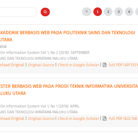
1
2
3
4
AKADEMIK BERBASIS WEB PADA POLITEKNIK SAINS DAN TEKNOLOGI 
UTARA 
aisal
al On Information System Vol 1, No 2 (2016): SEPTEMBER 
AINS DAN TEKNOLOGI WIRATAMA MALUKU UTARA 
load Original
|
Original Source
|
Check in Google Scholar
|
Full PDF (497.133
ESTER BERBASIS WEB PADA PRODI TEKNIK INFORMATIKA UNIVERSITAS
LUKU UTARA 
l On Information System Vol 1, No 1 (2016): APRIL 
AINS DAN TEKNOLOGI WIRATAMA MALUKU UTARA 
load Original
|
Original Source
|
Check in Google Scholar
|
Full PDF (622.748