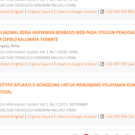
AINS DAN TEKNOLOGI WIRATAMA MALUKU UTARA 
load Original
|
Original Source
|
Check in Google Scholar
|
Full PDF (617.956
I JADWAL KERJA KARYAWAN BERBASIS WEB PADA STASIUN PENGISIA
 (SPBU) KALUMATA TERNATE 
gadji, Mirna
l On Information System Vol 3, No 1 (2018): APRIL 
AINS DAN TEKNOLOGI WIRATAMA MALUKU UTARA 
load Original
|
Original Source
|
Check in Google Scholar
|
Full PDF (767.344
OTYPE APLIKASI E-KONSELING UNTUK MENUNJANG PELAYANAN KON
OSIAL 
i
al On Information System Vol 2, No 2 (2017): SEPTEMBER 
AINS DAN TEKNOLOGI WIRATAMA MALUKU UTARA 
load Original
|
Original Source
|
Check in Google Scholar
|
Full PDF (594.234