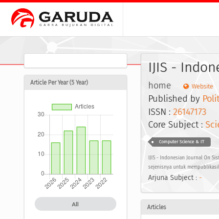
IJIS - Indo
Article Per Year (5 Year)
home
Website
Published by
Pol
ISSN :
26147173
EI
Core Subject :
Sci
Computer Science & IT
IJIS - Indonesian Journal On Si
sejenisnya untuk mempublikasik
Arjuna Subject :
-
All
Articles