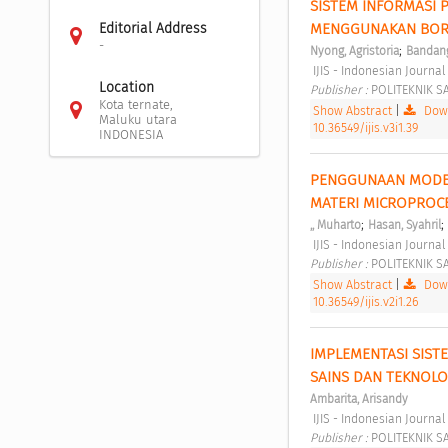
SISTEM INFORMASI 
MENGGUNAKAN BORL
Editorial Address
-
;
Nyong, Agristoria
Bandang
 IJIS - Indonesian Journa
Location
Publisher : 
POLITEKNIK S
Kota ternate,
Show Abstract
|
Down
Maluku utara
10.36549/ijis.v3i1.39
INDONESIA
PENGGUNAAN MODEL
MATERI MICROPROC
;
;
,, Muharto
Hasan, Syahril
 IJIS - Indonesian Journa
Publisher : 
POLITEKNIK S
Show Abstract
|
Down
10.36549/ijis.v2i1.26
IMPLEMENTASI SIST
SAINS DAN TEKNOLO
Ambarita, Arisandy
 IJIS - Indonesian Journ
Publisher : 
POLITEKNIK S