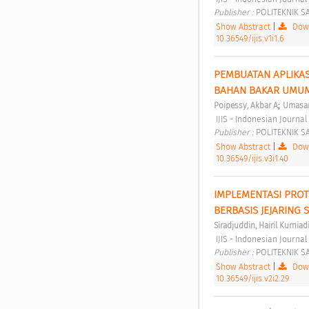
Publisher : 
POLITEKNIK S
Show Abstract
|
Down
10.36549/ijis.v1i1.6
PEMBUATAN APLIKAS
BAHAN BAKAR UMUM
;
Poipessy, Akbar A
Umasan
 IJIS - Indonesian Journa
Publisher : 
POLITEKNIK S
Show Abstract
|
Down
10.36549/ijis.v3i1.40
IMPLEMENTASI PROT
BERBASIS JEJARING S
Siradjuddin, Hairil Kurniad
 IJIS - Indonesian Journ
Publisher : 
POLITEKNIK S
Show Abstract
|
Down
10.36549/ijis.v2i2.29