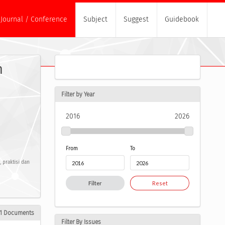
Journal / Conference
Subject
Suggest
Guidebook
m
Filter by Year
2016
2026
From
To
 praktisi dan
Filter
Reset
71 Documents
Filter By Issues