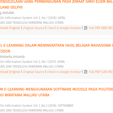
PENGELOLAAN UANG PEMBANGUNAN PADA JEMAAT GMIH ELIEM BAL
AND DELPHI 
, Abdullah
l On Information System Vol 3, No 1 (2018): APRIL 
AINS DAN TEKNOLOGI WIRATAMA MALUKU UTARA 
load Original
|
Original Source
|
Check in Google Scholar
|
Full PDF (885.782
 E-LEARNING DALAM MENINGKATKAN HASIL BELAJAR MAHASISWA P
ESSOR 
Ambarita, Arisandy
l On Information System Vol 2, No 1 (2017): APRIL 
AINS DAN TEKNOLOGI WIRATAMA MALUKU UTARA 
load Original
|
Original Source
|
Check in Google Scholar
|
Full PDF (436.155
EM E-LEARNING MENGGUNAKAN SOFTWARE MOODLE PADA POLITEKN
GI WIRATAMA MALUKU UTARA 
al On Information System Vol 1, No 2 (2016): SEPTEMBER 
AINS DAN TEKNOLOGI WIRATAMA MALUKU UTARA 