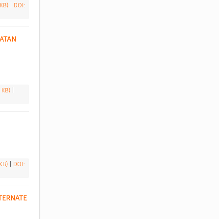
 KB)
|
DOI:
ATAN 
2 KB)
|
 KB)
|
DOI:
SISTEM INFORMASI KREDIT PEGAWAI PADA PRIMER KOPERASI KARTIKA BABULLAH KOTA TERNATE 