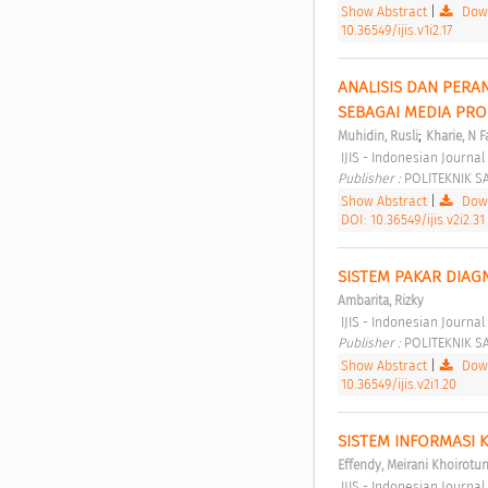
Show Abstract
|
Down
10.36549/ijis.v1i2.17
ANALISIS DAN PERA
SEBAGAI MEDIA PRO
;
Muhidin, Rusli
Kharie, N F
 IJIS - Indonesian Journ
Publisher : 
POLITEKNIK S
Show Abstract
|
Down
DOI: 10.36549/ijis.v2i2.31
SISTEM PAKAR DIA
Ambarita, Rizky
 IJIS - Indonesian Journa
Publisher : 
POLITEKNIK S
Show Abstract
|
Down
10.36549/ijis.v2i1.20
Effendy, Meirani Khoirotu
 IJIS - Indonesian Journa