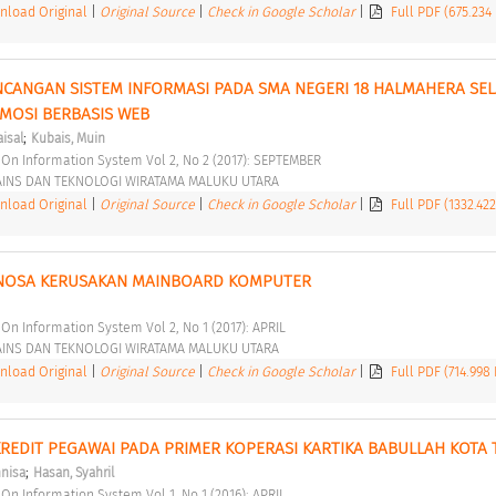
load Original
|
Original Source
|
Check in Google Scholar
|
Full PDF (675.234
NCANGAN SISTEM INFORMASI PADA SMA NEGERI 18 HALMAHERA SEL
MOSI BERBASIS WEB 
;
aisal
Kubais, Muin
al On Information System Vol 2, No 2 (2017): SEPTEMBER 
AINS DAN TEKNOLOGI WIRATAMA MALUKU UTARA 
load Original
|
Original Source
|
Check in Google Scholar
|
Full PDF (1332.42
GNOSA KERUSAKAN MAINBOARD KOMPUTER 
l On Information System Vol 2, No 1 (2017): APRIL 
AINS DAN TEKNOLOGI WIRATAMA MALUKU UTARA 
load Original
|
Original Source
|
Check in Google Scholar
|
Full PDF (714.998
;
nnisa
Hasan, Syahril
l On Information System Vol 1, No 1 (2016): APRIL 