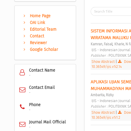
Home Page
OAI Link
Editorial Team
SISTEM INFORMASI 
Contact
WIRATAMA MALUKU 
Reviewer
;
Kamran, Faisal
Kharie, N F
Google Scholar
 IJIS - Indonesian Journ
Publisher : 
POLITEKNIK S
Show Abstract
|
Down
10.36549/ijis.v1i2.14
Contact Name
-
APLIKASI UJIAN SEM
Contact Email
MUHAMMADIYAH MA
-
Ambarita, Rizky
 IJIS - Indonesian Journa
Phone
Publisher : 
POLITEKNIK S
-
Show Abstract
|
Down
10.36549/ijis.v1i1.2
Journal Mail Official
-