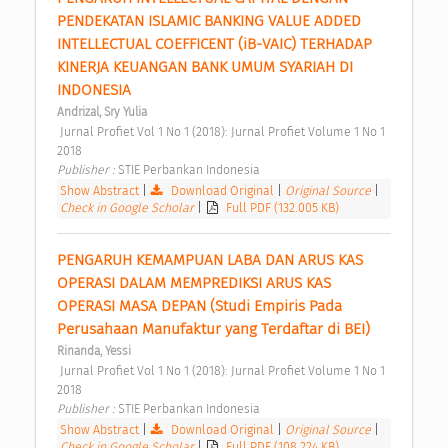
PENDEKATAN ISLAMIC BANKING VALUE ADDED 
INTELLECTUAL COEFFICENT (iB-VAIC) TERHADAP 
KINERJA KEUANGAN BANK UMUM SYARIAH DI 
INDONESIA 
Andrizal, Sry Yulia
 Jurnal Profiet Vol 1 No 1 (2018): Jurnal Profiet Volume 1 No 1 
2018 
Publisher : 
STIE Perbankan Indonesia 
Show Abstract
|
Download Original
|
Original Source
|
Check in Google Scholar
|
Full PDF (132.005 KB)
PENGARUH KEMAMPUAN LABA DAN ARUS KAS 
OPERASI DALAM MEMPREDIKSI ARUS KAS 
OPERASI MASA DEPAN (Studi Empiris Pada 
Perusahaan Manufaktur yang Terdaftar di BEI) 
Rinanda, Yessi
 Jurnal Profiet Vol 1 No 1 (2018): Jurnal Profiet Volume 1 No 1 
2018 
Publisher : 
STIE Perbankan Indonesia 
Show Abstract
|
Download Original
|
Original Source
|
Check in Google Scholar
|
Full PDF (108.224 KB)