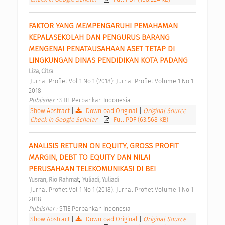
FAKTOR YANG MEMPENGARUHI PEMAHAMAN 
KEPALASEKOLAH DAN PENGURUS BARANG 
MENGENAI PENATAUSAHAAN ASET TETAP DI 
LINGKUNGAN DINAS PENDIDIKAN KOTA PADANG 
Liza, Citra
 Jurnal Profiet Vol 1 No 1 (2018): Jurnal Profiet Volume 1 No 1 
2018 
Publisher : 
STIE Perbankan Indonesia 
Show Abstract
|
Download Original
|
Original Source
|
Check in Google Scholar
|
Full PDF (63.568 KB)
ANALISIS RETURN ON EQUITY, GROSS PROFIT 
MARGIN, DEBT TO EQUITY DAN NILAI 
PERUSAHAAN TELEKOMUNIKASI DI BEI 
;
Yusran, Rio Rahmat
Yuliadi, Yuliadi
 Jurnal Profiet Vol 1 No 1 (2018): Jurnal Profiet Volume 1 No 1 
2018 
Publisher : 
STIE Perbankan Indonesia 
Show Abstract
|
Download Original
|
Original Source
|