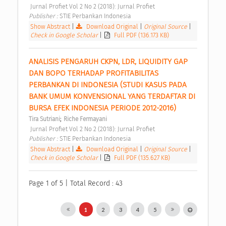
 Jurnal Profiet Vol 2 No 2 (2018): Jurnal Profiet 
Publisher : 
STIE Perbankan Indonesia 
Show Abstract
|
Download Original
|
Original Source
|
Check in Google Scholar
|
Full PDF (136.173 KB)
ANALISIS PENGARUH CKPN, LDR, LIQUIDITY GAP 
DAN BOPO TERHADAP PROFITABILITAS 
PERBANKAN DI INDONESIA (STUDI KASUS PADA 
BANK UMUM KONVENSIONAL YANG TERDAFTAR DI 
BURSA EFEK INDONESIA PERIODE 2012-2016) 
;
Tira Sutriani
Riche Fermayani
 Jurnal Profiet Vol 2 No 2 (2018): Jurnal Profiet 
Publisher : 
STIE Perbankan Indonesia 
Show Abstract
|
Download Original
|
Original Source
|
Check in Google Scholar
|
Full PDF (135.627 KB)
Page 1 of 5 | Total Record : 43
1
2
3
4
5