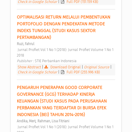
Check in Google Scholar
|
Full PDF (151.159 KB)
OPTIMALISASI RETURN MELALUI PEMBENTUKAN 
PORTOFOLIO DENGAN PENDEKATAN METODE 
INDEKS TUNGGAL (STUDI KASUS SEKTOR 
PERTAMBANGAN) 
Ruzi, Fahrul
 Jurnal Profiet Vol 1 No 1 (2018): Jurnal Profiet Volume 1 No 1 
2018 
Publisher : 
STIE Perbankan Indonesia 
Show Abstract
|
Download Original
|
Original Source
|
Check in Google Scholar
|
Full PDF (255.996 KB)
PENGARUH PENERAPAN GOOD CORPORATE 
GOVERNANCE (GCG) TERHADAP KINERJA 
KEUANGAN (STUDI KASUS PADA PERUSAHAAN 
PERBANKAN YANG TERDAFTAR DI BURSA EFEK 
INDONESIA (BEI) TAHUN 2014-2016) 
;
Andika, Meri
Rahman, Lisa Fitriani
 Jurnal Profiet Vol 1 No 1 (2018): Jurnal Profiet Volume 1 No 1 