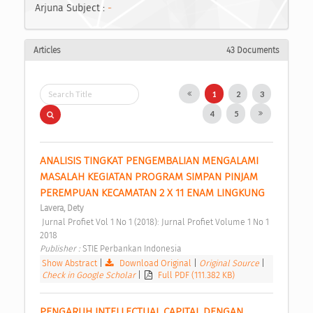
Arjuna Subject :
-
Articles
43 Documents
1
2
3
4
5
ANALISIS TINGKAT PENGEMBALIAN MENGALAMI 
MASALAH KEGIATAN PROGRAM SIMPAN PINJAM 
PEREMPUAN KECAMATAN 2 X 11 ENAM LINGKUNG 
Lavera, Dety
 Jurnal Profiet Vol 1 No 1 (2018): Jurnal Profiet Volume 1 No 1 
2018 
Publisher : 
STIE Perbankan Indonesia 
Show Abstract
|
Download Original
|
Original Source
|
Check in Google Scholar
|
Full PDF (111.382 KB)
PENGARUH INTELLECTUAL CAPITAL DENGAN 