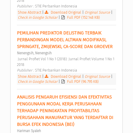
2018 
Publisher : 
STIE Perbankan Indonesia 
Show Abstract
|
Download Original
|
Original Source
|
Check in Google Scholar
|
Full PDF (152.148 KB)
PEMILIHAN PREDIKTOR DELISTING TERBAIK 
PERBANDINGAN MODEL ALTMAN MODIFIKASI, 
SPRINGATE, ZMIJEWSKI, CA-SCORE DAN GROEVER 
Nenengsih, Nenengsih
 Jurnal Profiet Vol 1 No 1 (2018): Jurnal Profiet Volume 1 No 1 
2018 
Publisher : 
STIE Perbankan Indonesia 
Show Abstract
|
Download Original
|
Original Source
|
Check in Google Scholar
|
Full PDF (96.795 KB)
ANALISIS PENGARUH EFISIENSI DAN EFEKTIVITAS 
PENGGUNAAN MODAL KERJA PERUSAHAAN 
TERHADAP PENINGKATAN PROFITABILITAS 
PERUSAHAAN MANUFAKTUR YANG TERDAFTAR DI 
BURSA EFEK INDONESIA (BEI) 
Hariman Syaleh