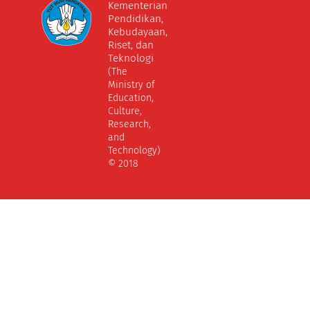
Kementerian
Pendidikan,
Kebudayaan,
Riset, dan
Teknologi
(The
Ministry of
Education,
Culture,
Research,
and
Technology)
© 2018