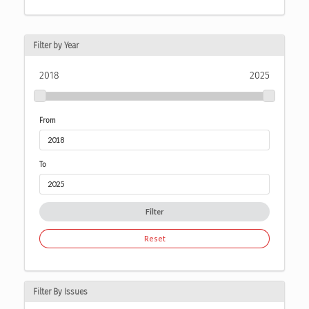
Filter by Year
2018
2025
From
To
Filter
Reset
Filter By Issues