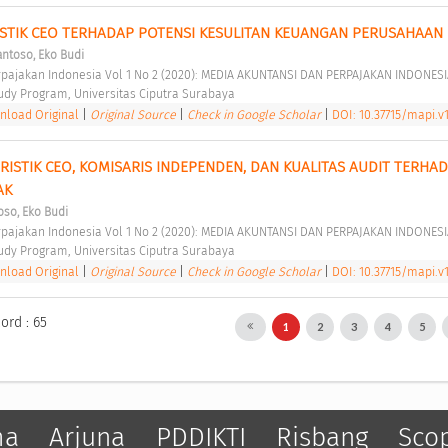
ISTIK CEO TERHADAP POTENSI KESULITAN KEUANGAN PERUSAHAAN 
antoso, Eko Budi
rpajakan Indonesia Vol 1 No 2 (2020): MEDIA AKUNTANSI DAN PERPAJAKAN INDONESI
udy Program, Universitas Ciputra Surabaya 
load Original
|
Original Source
|
Check in Google Scholar
|
DOI: 10.37715/mapi.v1
ISTIK CEO, KOMISARIS INDEPENDEN, DAN KUALITAS AUDIT TERHAD
K 
oso, Eko Budi
rpajakan Indonesia Vol 1 No 2 (2020): MEDIA AKUNTANSI DAN PERPAJAKAN INDONESI
udy Program, Universitas Ciputra Surabaya 
load Original
|
Original Source
|
Check in Google Scholar
|
DOI: 10.37715/mapi.v1
ord : 65
1
2
3
4
5
ma
Arjuna
PDDIKTI
Risbang
Sco