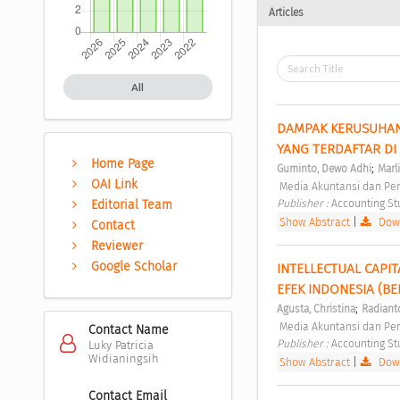
Articles
All
DAMPAK KERUSUHAN 
YANG TERDAFTAR DI 
Home Page
;
Guminto, Dewo Adhi
Marl
OAI Link
 Media Akuntansi dan Pe
Publisher : 
Accounting St
Editorial Team
Show Abstract
|
Down
Contact
Reviewer
Google Scholar
INTELLECTUAL CAPI
EFEK INDONESIA (BEI
;
Agusta, Christina
Radianto
 Media Akuntansi dan Pe
Contact Name
Publisher : 
Accounting St
Luky Patricia
Widianingsih
Show Abstract
|
Down
Contact Email