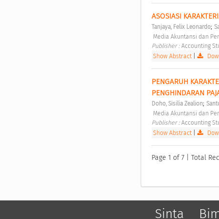
ASOSIASI KARAKTER
;
Tanjaya, Felix Leonardo
S
 Media Akuntansi dan Pe
Publisher : 
Accounting St
Show Abstract
|
Down
PENGARUH KARAKTER
PENGHINDARAN PAJA
;
Doho, Sisilia Zealion
Sant
 Media Akuntansi dan Pe
Publisher : 
Accounting St
Show Abstract
|
Down
Page 1 of 7 | Total Rec
Sinta
Bi