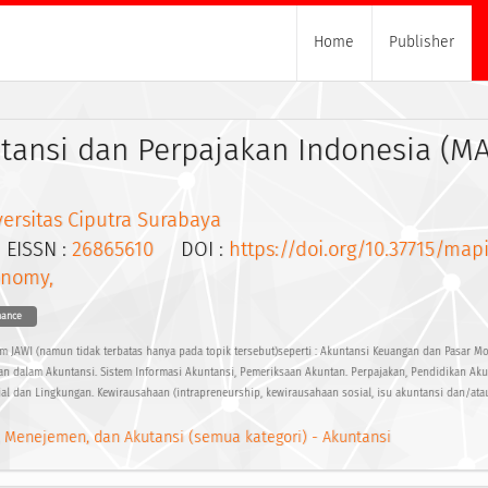
Home
Publisher
tansi dan Perpajakan Indonesia (MA
ersitas Ciputra Surabaya
ISSN :
26865610
DOI :
https://doi.org/10.37715/map
onomy,
nance
am JAWI (namun tidak terbatas hanya pada topik tersebut)seperti : Akuntansi Keuangan dan Pasar M
an dalam Akuntansi. Sistem Informasi Akuntansi, Pemeriksaan Akuntan. Perpajakan, Pendidikan Akun
sial dan Lingkungan. Kewirausahaan (intrapreneurship, kewirausahaan sosial, isu akuntansi dan/at
, Menejemen, dan Akutansi (semua kategori) - Akuntansi