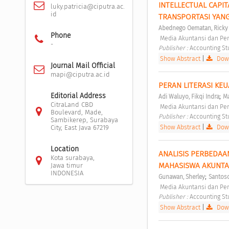
INTELLECTUAL CAPIT
luky.patricia@ciputra.ac.
id
TRANSPORTASI YANG
Abednego Oematan, Ricky
Phone
 Media Akuntansi dan Pe
-
Publisher : 
Accounting St
Show Abstract
|
Down
Journal Mail Official
mapi@ciputra.ac.id
PERAN LITERASI K
Editorial Address
;
Adi Waluyo, Fikqi Indra
Ma
CitraLand CBD
 Media Akuntansi dan Pe
Boulevard, Made,
Publisher : 
Accounting St
Sambikerep, Surabaya
Show Abstract
|
Down
City, East Java 67219
Location
ANALISIS PERBEDAA
Kota surabaya,
MAHASISWA AKUNTAN
Jawa timur
INDONESIA
;
Gunawan, Sherley
Santoso
 Media Akuntansi dan Pe
Publisher : 
Accounting St
Show Abstract
|
Down