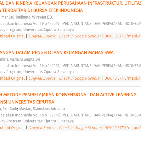
AL DAN KINERJA KEUANGAN PERUSAHAAN INFRASTRUKTUR, UTILITAS
 TERDAFTAR DI BURSA EFEK INDONESIA 
;
 Imanuel
Radianto, Wirawan E.D.
rpajakan Indonesia Vol 1 No 1 (2019): MEDIA AKUNTANSI DAN PERPAJAKAN INDONESI
udy Program, Universitas Ciputra Surabaya 
load Original
|
Original Source
|
Check in Google Scholar
|
DOI: 10.37715/mapi.v1
EUANGAN DALAM PENGELOLAAN KEUANGAN MAHASISWA 
rlina, Maria Asumpta Evi
rpajakan Indonesia Vol 1 No 1 (2019): MEDIA AKUNTANSI DAN PERPAJAKAN INDONESI
udy Program, Universitas Ciputra Surabaya 
load Original
|
Original Source
|
Check in Google Scholar
|
DOI: 10.37715/mapi.v1
N METODE PEMBELAJARAN KONVENSIONAL DAN ACTIVE LEARNING 
SI UNIVERSITAS CIPUTRA 
;
, Eko Budi
Mastan, Stanislaus Adnanto
rpajakan Indonesia Vol 1 No 1 (2019): MEDIA AKUNTANSI DAN PERPAJAKAN INDONESI
udy Program, Universitas Ciputra Surabaya 
load Original
|
Original Source
|
Check in Google Scholar
|
DOI: 10.37715/mapi.v1