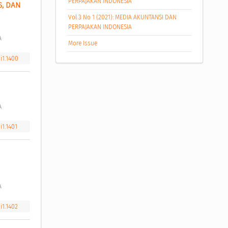
PERPAJAKAN INDONESIA
, DAN 
Vol 3 No 1 (2021): MEDIA AKUNTANSI DAN
PERPAJAKAN INDONESIA
A 
More Issue
i1.1400
A 
i1.1401
A 
i1.1402