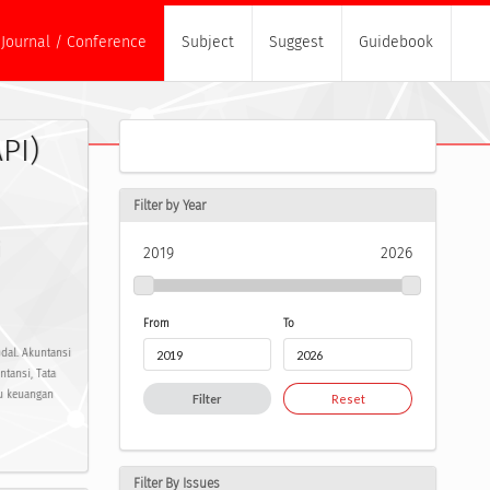
Journal / Conference
Subject
Suggest
Guidebook
PI)
Filter by Year
i
2019
2026
From
To
odal. Akuntansi
tansi, Tata
au keuangan
Filter
Reset
Filter By Issues