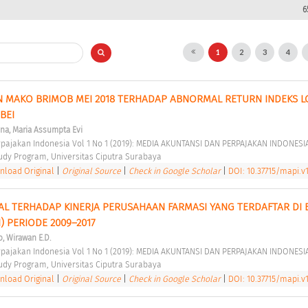
6
1
2
3
4
MAKO BRIMOB MEI 2018 TERHADAP ABNORMAL RETURN INDEKS LQ
BEI 
ina, Maria Assumpta Evi
rpajakan Indonesia Vol 1 No 1 (2019): MEDIA AKUNTANSI DAN PERPAJAKAN INDONESI
udy Program, Universitas Ciputra Surabaya 
load Original
|
Original Source
|
Check in Google Scholar
|
DOI: 10.37715/mapi.v1
TAL TERHADAP KINERJA PERUSAHAAN FARMASI YANG TERDAFTAR DI 
) PERIODE 2009–2017 
, Wirawan E.D.
rpajakan Indonesia Vol 1 No 1 (2019): MEDIA AKUNTANSI DAN PERPAJAKAN INDONESI
udy Program, Universitas Ciputra Surabaya 
load Original
|
Original Source
|
Check in Google Scholar
|
DOI: 10.37715/mapi.v1