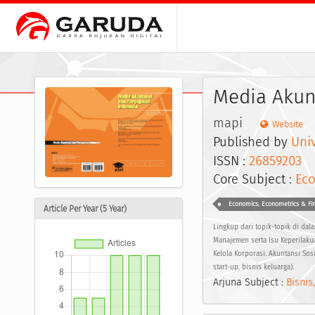
Media Akun
mapi
Website
Published by
Univ
ISSN :
26859203
E
Core Subject :
Ec
Economics, Econometrics & Fi
Article Per Year (5 Year)
Lingkup dari topik-topik di dal
Manajemen serta Isu Keperilaku
Kelola Korporasi. Akuntansi So
start-up, bisnis keluarga).
Arjuna Subject :
Bisnis