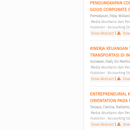
PENGUNGKAPAN CORP
GOOD CORPORATE G
;
Permatasari, Felia
Widiani
 Media Akuntansi dan Pe
Publisher : 
Accounting St
Show Abstract
|
Down
KINERJA KEUANGAN T
TRANSPORTASI DI I
;
Gunawan, Hadi
Evi Marlin
 Media Akuntansi dan Pe
Publisher : 
Accounting St
Show Abstract
|
Down
ENTREPRENEURIAL K
ORIENTATION PADA 
;
Tanjaya, Clarisia
Radianto
 Media Akuntansi dan Pe
Publisher : 
Accounting St
Show Abstract
|
Down