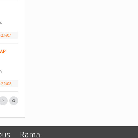
A 
i2.1407
AP 
A 
i2.1408
pus
Rama