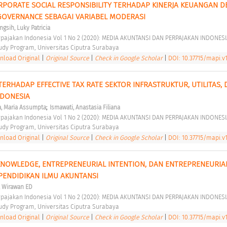
ORATE SOCIAL RESPONSIBILITY TERHADAP KINERJA KEUANGAN D
OVERNANCE SEBAGAI VARIABEL MODERASI 
ngsih, Luky Patricia
rpajakan Indonesia Vol 1 No 2 (2020): MEDIA AKUNTANSI DAN PERPAJAKAN INDONESI
udy Program, Universitas Ciputra Surabaya 
load Original
|
Original Source
|
Check in Google Scholar
|
DOI: 10.37715/mapi.v1
ERHADAP EFFECTIVE TAX RATE SEKTOR INFRASTRUKTUR, UTILITAS, 
NDONESIA 
;
a, Maria Assumpta
Ismawati, Anastasia Filiana
rpajakan Indonesia Vol 1 No 2 (2020): MEDIA AKUNTANSI DAN PERPAJAKAN INDONESI
udy Program, Universitas Ciputra Surabaya 
load Original
|
Original Source
|
Check in Google Scholar
|
DOI: 10.37715/mapi.v1
NOWLEDGE, ENTREPRENEURIAL INTENTION, DAN ENTREPRENEURIAL
PENDIDIKAN ILMU AKUNTANSI 
, Wirawan ED
rpajakan Indonesia Vol 1 No 2 (2020): MEDIA AKUNTANSI DAN PERPAJAKAN INDONESI
udy Program, Universitas Ciputra Surabaya 
load Original
|
Original Source
|
Check in Google Scholar
|
DOI: 10.37715/mapi.v1