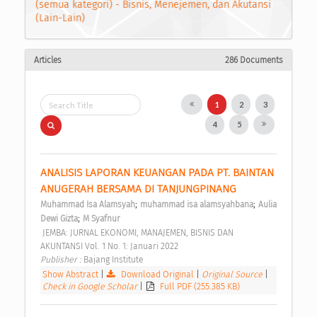
(semua kategori) - Bisnis, Menejemen, dan Akutansi
(Lain-Lain)
Articles
286 Documents
1
2
3
4
5
ANALISIS LAPORAN KEUANGAN PADA PT. BAINTAN 
ANUGERAH BERSAMA DI TANJUNGPINANG 
;
;
Muhammad Isa Alamsyah
muhammad isa alamsyahbana
Aulia 
;
Dewi Gizta
M Syafnur
 JEMBA: JURNAL EKONOMI, MANAJEMEN, BISNIS DAN 
AKUNTANSI Vol. 1 No. 1: Januari 2022 
Publisher : 
Bajang Institute 
Show Abstract
|
Download Original
|
Original Source
|
Check in Google Scholar
|
Full PDF (255.385 KB)