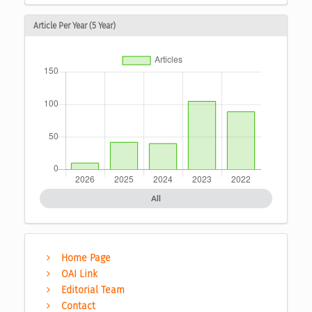
Article Per Year (5 Year)
All
Home Page
OAI Link
Editorial Team
Contact