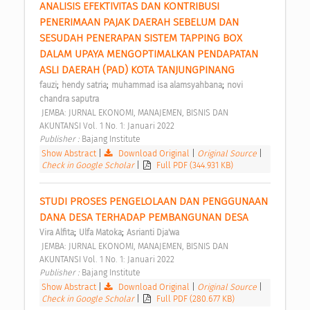
ANALISIS EFEKTIVITAS DAN KONTRIBUSI 
PENERIMAAN PAJAK DAERAH SEBELUM DAN 
SESUDAH PENERAPAN SISTEM TAPPING BOX 
DALAM UPAYA MENGOPTIMALKAN PENDAPATAN 
ASLI DAERAH (PAD) KOTA TANJUNGPINANG 
;
;
;
fauzi
hendy satria
muhammad isa alamsyahbana
novi 
chandra saputra
 JEMBA: JURNAL EKONOMI, MANAJEMEN, BISNIS DAN 
AKUNTANSI Vol. 1 No. 1: Januari 2022 
Publisher : 
Bajang Institute 
Show Abstract
|
Download Original
|
Original Source
|
Check in Google Scholar
|
Full PDF (344.931 KB)
STUDI PROSES PENGELOLAAN DAN PENGGUNAAN 
DANA DESA TERHADAP PEMBANGUNAN DESA 
;
;
Vira Alfita
Ulfa Matoka
Asrianti Dja'wa
 JEMBA: JURNAL EKONOMI, MANAJEMEN, BISNIS DAN 
AKUNTANSI Vol. 1 No. 1: Januari 2022 
Publisher : 
Bajang Institute 
Show Abstract
|
Download Original
|
Original Source
|
Check in Google Scholar
|
Full PDF (280.677 KB)