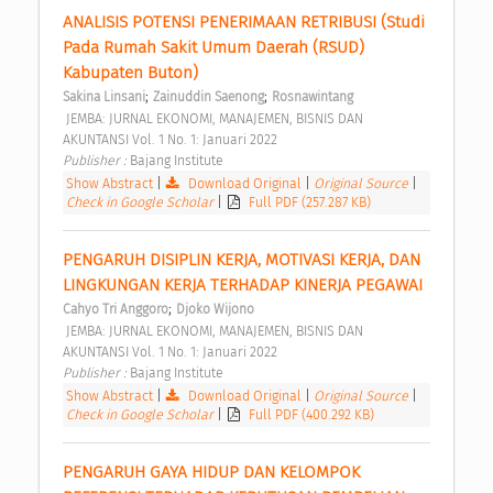
ANALISIS POTENSI PENERIMAAN RETRIBUSI (Studi 
Pada Rumah Sakit Umum Daerah (RSUD) 
Kabupaten Buton) 
;
;
Sakina Linsani
Zainuddin Saenong
Rosnawintang
 JEMBA: JURNAL EKONOMI, MANAJEMEN, BISNIS DAN 
AKUNTANSI Vol. 1 No. 1: Januari 2022 
Publisher : 
Bajang Institute 
Show Abstract
|
Download Original
|
Original Source
|
Check in Google Scholar
|
Full PDF (257.287 KB)
PENGARUH DISIPLIN KERJA, MOTIVASI KERJA, DAN 
LINGKUNGAN KERJA TERHADAP KINERJA PEGAWAI 
;
Cahyo Tri Anggoro
Djoko Wijono
 JEMBA: JURNAL EKONOMI, MANAJEMEN, BISNIS DAN 
AKUNTANSI Vol. 1 No. 1: Januari 2022 
Publisher : 
Bajang Institute 
Show Abstract
|
Download Original
|
Original Source
|
Check in Google Scholar
|
Full PDF (400.292 KB)
PENGARUH GAYA HIDUP DAN KELOMPOK 