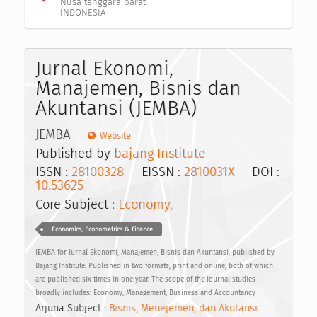
Nusa tenggara barat
INDONESIA
Jurnal Ekonomi,
Manajemen, Bisnis dan
Akuntansi (JEMBA)
JEMBA
Website
Published by
bajang Institute
ISSN :
28100328
EISSN :
2810031X
DOI :
10.53625
Core Subject :
Economy,
Economics, Econometrics & Finance
JEMBA for Jurnal Ekonomi, Manajemen, Bisnis dan Akuntansi, published by
Bajang Institute. Published in two formats, print and online, both of which
are published six times in one year. The scope of the journal studies
broadly includes: Economy, Management, Business and Accountancy
Arjuna Subject :
Bisnis, Menejemen, dan Akutansi