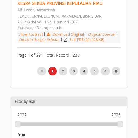
KESRA SEKDA PROVINSI KEPULAUAN RIAU 
;
Alfi Hendri
Armansyah
 JEMBA: JURNAL EKONOMI, MANAJEMEN, BISNIS DAN 
AKUNTANSI Vol. 1 No. 1: Januari 2022 
Publisher : 
Bajang Institute 
Show Abstract
|
Download Original
|
Original Source
|
Check in Google Scholar
|
Full PDF (264.108 KB)
Page 1 of 29 | Total Record : 286
1
2
3
4
5
Filter by Year
2022
2026
From