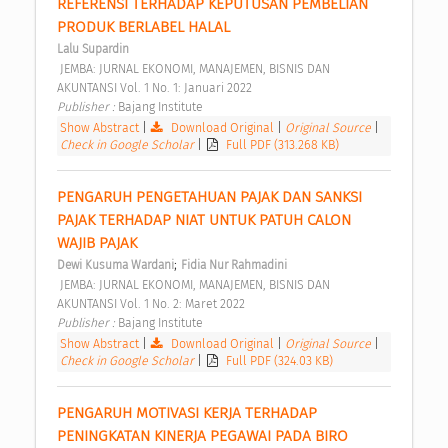
REFERENSI TERHADAP KEPUTUSAN PEMBELIAN 
PRODUK BERLABEL HALAL 
Lalu Supardin
 JEMBA: JURNAL EKONOMI, MANAJEMEN, BISNIS DAN 
AKUNTANSI Vol. 1 No. 1: Januari 2022 
Publisher : 
Bajang Institute 
Show Abstract
|
Download Original
|
Original Source
|
Check in Google Scholar
|
Full PDF (313.268 KB)
PENGARUH PENGETAHUAN PAJAK DAN SANKSI 
PAJAK TERHADAP NIAT UNTUK PATUH CALON 
WAJIB PAJAK 
;
Dewi Kusuma Wardani
Fidia Nur Rahmadini
 JEMBA: JURNAL EKONOMI, MANAJEMEN, BISNIS DAN 
AKUNTANSI Vol. 1 No. 2: Maret 2022 
Publisher : 
Bajang Institute 
Show Abstract
|
Download Original
|
Original Source
|
Check in Google Scholar
|
Full PDF (324.03 KB)
PENGARUH MOTIVASI KERJA TERHADAP 
PENINGKATAN KINERJA PEGAWAI PADA BIRO 