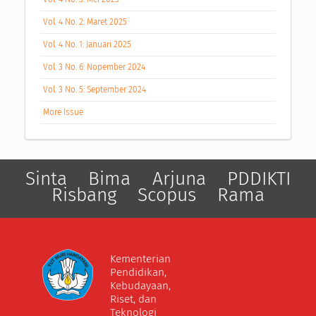
Vol. 4 No. 2: Maret 2025
Vol. 4 No. 1: Januari 2025
Vol. 3 No. 6: Nopember 2024
Vol. 3 No. 5: September 2024
More Issue
Sinta
Bima
Arjuna
PDDIKTI
Risbang
Scopus
Rama
Kementerian
Pendidikan,
Kebudayaan,
Riset, dan
Teknologi