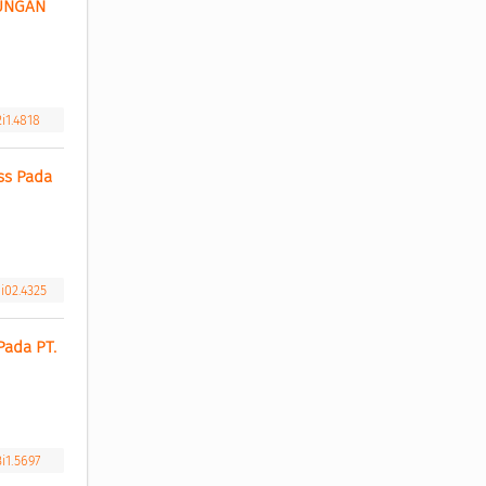
UNGAN 
i1.4818
s Pada 
i02.4325
ada PT. 
i1.5697