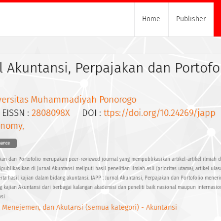
Home
Publisher
al Akuntansi, Perpajakan dan Portofo
versitas Muhammadiyah Ponorogo
ISSN :
2808098X
DOI :
ttps://doi.org/10.24269/japp
onomy,
nance
akan dan Portofolio merupakan peer-reviewed journal yang mempublikasikan artikel-artikel ilmiah 
ipublikasikan di Jurnal Akuntansi meliputi hasil penelitian ilmiah asli (prioritas utama), artikel ula
 serta hasil kajian dalam bidang akuntansi. JAPP : Jurnal Akuntansi, Perpajakan dan Portofolio mene
g kajian Akuntansi dari berbagai kalangan akademisi dan peneliti baik nasional maupun internasio
nsi
, Menejemen, dan Akutansi (semua kategori) - Akuntansi