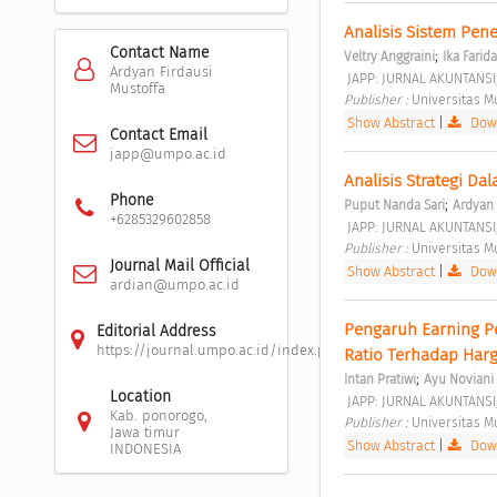
Analisis Sistem Pen
Contact Name
;
Veltry Anggraini
Ika Farid
Ardyan Firdausi
 JAPP: JURNAL AKUNTANSI
Mustoffa
Publisher : 
Universitas 
Show Abstract
|
Down
Contact Email
japp@umpo.ac.id
Analisis Strategi D
Phone
;
Puput Nanda Sari
Ardyan 
+6285329602858
 JAPP: JURNAL AKUNTANSI
Publisher : 
Universitas 
Journal Mail Official
Show Abstract
|
Down
ardian@umpo.ac.id
Pengaruh Earning Pe
Editorial Address
https://journal.umpo.ac.id/index.php/JAPP/about/editorialT
Ratio Terhadap Har
;
Intan Pratiwi
Ayu Novian
Location
 JAPP: JURNAL AKUNTANSI
Kab. ponorogo,
Publisher : 
Universitas 
Jawa timur
Show Abstract
|
Down
INDONESIA