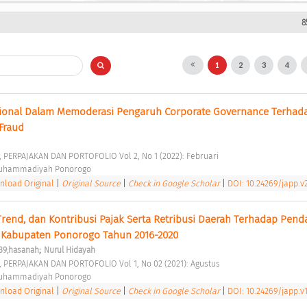
8
1
2
3
4
sional Dalam Memoderasi Pengaruh Corporate Governance Terhada
Fraud 
, PERPAJAKAN DAN PORTOFOLIO Vol 2, No 1 (2022): Februari 
Muhammadiyah Ponorogo 
load Original
|
Original Source
|
Check in Google Scholar
|
DOI: 10.24269/japp.v2
, Trend, dan Kontribusi Pajak Serta Retribusi Daerah Terhadap Pend
i Kabupaten Ponorogo Tahun 2016-2020 
;
39;hasanah
Nurul Hidayah
, PERPAJAKAN DAN PORTOFOLIO Vol 1, No 02 (2021): Agustus 
Muhammadiyah Ponorogo 
load Original
|
Original Source
|
Check in Google Scholar
|
DOI: 10.24269/japp.v1