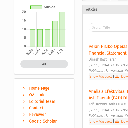
Articles
Peran Risiko Opera
Financial Statement 
Dinesh Basti Farani
All
 JAPP: JURNAL AKUNTANSI
Publisher : 
Universitas 
Show Abstract
|
Down
Home Page
Analisis Efektivitas
OAI Link
Asli Daerah (PAD) D
Editorial Team
;
Arif Hartono
Anisa Ul&#0
Contact
 JAPP: JURNAL AKUNTANSI
Reviewer
Publisher : 
Universitas 
Google Scholar
Show Abstract
|
Down