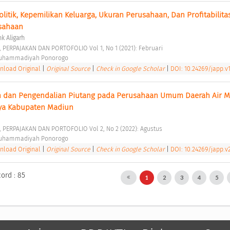
itik, Kepemilikan Keluarga, Ukuran Perusahaan, Dan Profitabilitas
sahaan 
nk Aligarh
, PERPAJAKAN DAN PORTOFOLIO Vol 1, No 1 (2021): Februari 
Muhammadiyah Ponorogo 
load Original
|
Original Source
|
Check in Google Scholar
|
DOI: 10.24269/japp.v1
an dan Pengendalian Piutang pada Perusahaan Umum Daerah Air M
ya Kabupaten Madiun 
, PERPAJAKAN DAN PORTOFOLIO Vol 2, No 2 (2022): Agustus 
Muhammadiyah Ponorogo 
load Original
|
Original Source
|
Check in Google Scholar
|
DOI: 10.24269/japp.v
cord : 85
1
2
3
4
5