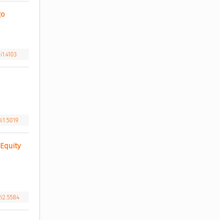
o 
i1.4103
 
i1.5019
quity 
2i2.5584