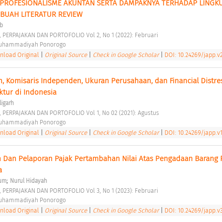
N PROFESIONALISME AKUNTAN SERTA DAMPAKNYA TERHADAP LINGK
EBUAH LITERATUR REVIEW 
ab
, PERPAJAKAN DAN PORTOFOLIO Vol 2, No 1 (2022): Februari 
Muhammadiyah Ponorogo 
load Original
|
Original Source
|
Check in Google Scholar
|
DOI: 10.24269/japp.v2
n, Komisaris Independen, Ukuran Perusahaan, dan Financial Distres
tur di Indonesia 
ligarh
, PERPAJAKAN DAN PORTOFOLIO Vol 1, No 02 (2021): Agustus 
Muhammadiyah Ponorogo 
load Original
|
Original Source
|
Check in Google Scholar
|
DOI: 10.24269/japp.v1
n Dan Pelaporan Pajak Pertambahan Nilai Atas Pengadaan Barang P
a 
;
rum
Nurul Hidayah
, PERPAJAKAN DAN PORTOFOLIO Vol 3, No 1 (2023): Februari 
Muhammadiyah Ponorogo 
load Original
|
Original Source
|
Check in Google Scholar
|
DOI: 10.24269/japp.v3