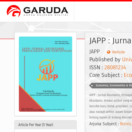
JAPP : Jurn
JAPP
Website
Published by
Uni
ISSN :
28081234
E
Core Subject :
Ec
Economics, Econometrics & Fi
JAPP : Jurnal Akuntansi, Perpaj
Akuntansi. Artikel-artikel yang d
bersifat baru (tidak prioritas),
atau naskah artikel dalam bidan
bidang kajian di bidang Akunta
Arjuna Subject :
Bisnis
Article Per Year (5 Year)