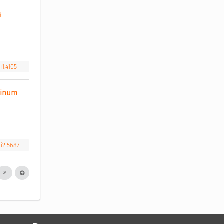
 
i1.4105
inum 
2i2.5687