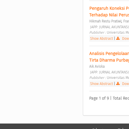
Pengaruh Koneksi Pol
Terhadap Nilai Peru
;
Hikmah Restu Pratiwi
Fra
 JAPP: JURNAL AKUNTANSI
Publisher : 
Universitas 
Show Abstract
|
Down
Analisis Pengelola
Tirta Dharma Purba
Aik Aviska
 JAPP: JURNAL AKUNTANSI
Publisher : 
Universitas 
Show Abstract
|
Down
Page 1 of 9 | Total Re