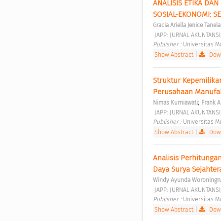
ANALISIS ETIKA DA
SOSIAL-EKONOMI: S
Gracia Ariella Jenice Tanel
 JAPP: JURNAL AKUNTANSI
Publisher : 
Universitas 
Show Abstract
|
Down
Struktur Kepemilika
Perusahaan Manufak
;
Nimas Kurniawati
Frank A
 JAPP: JURNAL AKUNTANSI
Publisher : 
Universitas 
Show Abstract
|
Down
Analisis Perhitunga
Daya Surya Sejahter
Windy Ayunda Woroning
 JAPP: JURNAL AKUNTANSI
Publisher : 
Universitas 
Show Abstract
|
Down