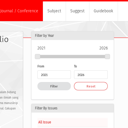
Journal / Conference
Subject
Suggest
Guidebook
Filter by Year
lio
2021
2026
From
To
Filter
Reset
dalam bidang
san ilmiah yang
rima manuskrip
Filter By Issues
nal. Cakupan
All Issue