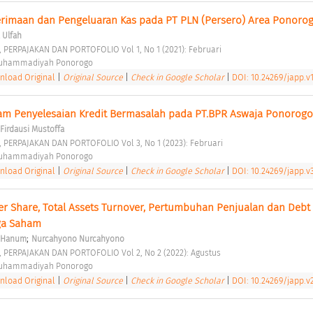
erimaan dan Pengeluaran Kas pada PT PLN (Persero) Area Ponorog
a Ulfah
, PERPAJAKAN DAN PORTOFOLIO Vol 1, No 1 (2021): Februari 
Muhammadiyah Ponorogo 
load Original
|
Original Source
|
Check in Google Scholar
|
DOI: 10.24269/japp.v1
alam Penyelesaian Kredit Bermasalah pada PT.BPR Aswaja Ponorogo
Firdausi Mustoffa
, PERPAJAKAN DAN PORTOFOLIO Vol 3, No 1 (2023): Februari 
Muhammadiyah Ponorogo 
load Original
|
Original Source
|
Check in Google Scholar
|
DOI: 10.24269/japp.v3
r Share, Total Assets Turnover, Pertumbuhan Penjualan dan Debt E
eam
ga Saham 
;
i Hanum
Nurcahyono Nurcahyono
, PERPAJAKAN DAN PORTOFOLIO Vol 2, No 2 (2022): Agustus 
Muhammadiyah Ponorogo 
load Original
|
Original Source
|
Check in Google Scholar
|
DOI: 10.24269/japp.v