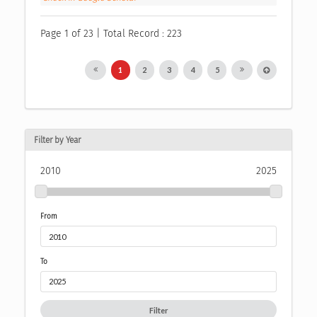
Page 1 of 23 | Total Record : 223
1
2
3
4
5
Filter by Year
2010
2025
From
To
Filter