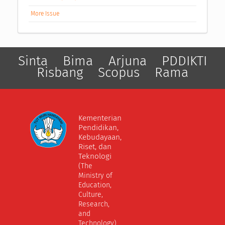
More Issue
Sinta
Bima
Arjuna
PDDIKTI
Risbang
Scopus
Rama
Kementerian
Pendidikan,
Kebudayaan,
Riset, dan
Teknologi
(The
Ministry of
Education,
Culture,
Research,
and
Technology)