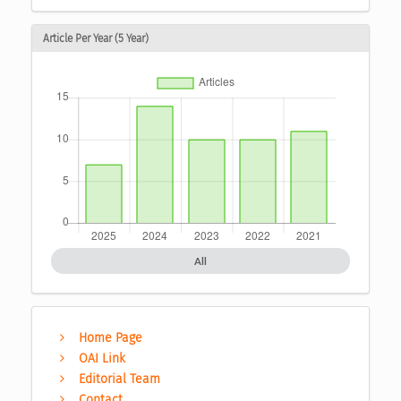
Article Per Year (5 Year)
All
Home Page
OAI Link
Editorial Team
Contact