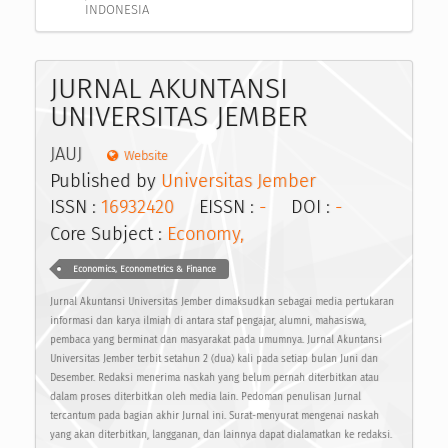
INDONESIA
JURNAL AKUNTANSI
UNIVERSITAS JEMBER
JAUJ
Website
Published by
Universitas Jember
ISSN :
16932420
EISSN :
-
DOI :
-
Core Subject :
Economy,
Economics, Econometrics & Finance
Jurnal Akuntansi Universitas Jember dimaksudkan sebagai media pertukaran
informasi dan karya ilmiah di antara staf pengajar, alumni, mahasiswa,
pembaca yang berminat dan masyarakat pada umumnya. Jurnal Akuntansi
Universitas Jember terbit setahun 2 (dua) kali pada setiap bulan Juni dan
Desember. Redaksi menerima naskah yang belum pernah diterbitkan atau
dalam proses diterbitkan oleh media lain. Pedoman penulisan Jurnal
tercantum pada bagian akhir Jurnal ini. Surat-menyurat mengenai naskah
yang akan diterbitkan, langganan, dan lainnya dapat dialamatkan ke redaksi.