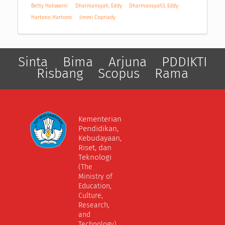
Betty Holiwarni
Dharmansyah, Eddy
Dharmansyah3, Eddy
Hartono Hartono
Jimmi Copriady
Sinta
Bima
Arjuna
PDDIKTI
Risbang
Scopus
Rama
Kementerian
Pendidikan,
Kebudayaan,
Riset, dan
Teknologi
(The
Ministry of
Education,
Culture,
Research,
and
Technology)