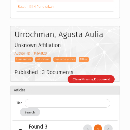
Buletin KKN Pendidikan
Urrochman, Agusta Aulia
Unknown Affiliation
Author-ID : 1464820
Humanities
Education
Social Sciences
Other
Published : 3 Documents
Claim Missing Document
Articles
Title
Search
Found 3
1