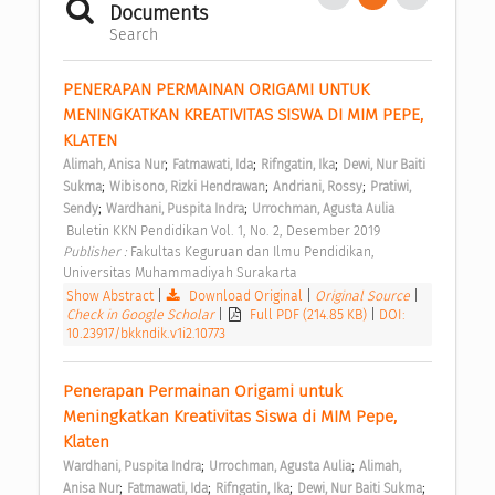
Documents
Search
PENERAPAN PERMAINAN ORIGAMI UNTUK 
MENINGKATKAN KREATIVITAS SISWA DI MIM PEPE, 
KLATEN 
;
;
;
Alimah, Anisa Nur
Fatmawati, Ida
Rifngatin, Ika
Dewi, Nur Baiti 
;
;
;
Sukma
Wibisono, Rizki Hendrawan
Andriani, Rossy
Pratiwi, 
;
;
Sendy
Wardhani, Puspita Indra
Urrochman, Agusta Aulia
 Buletin KKN Pendidikan Vol. 1, No. 2, Desember 2019 
Publisher : 
Fakultas Keguruan dan Ilmu Pendidikan, 
Universitas Muhammadiyah Surakarta 
Show Abstract
|
Download Original
|
Original Source
|
Check in Google Scholar
|
Full PDF (214.85 KB)
|
DOI:
10.23917/bkkndik.v1i2.10773
Penerapan Permainan Origami untuk 
Meningkatkan Kreativitas Siswa di MIM Pepe, 
Klaten 
;
;
Wardhani, Puspita Indra
Urrochman, Agusta Aulia
Alimah, 
;
;
;
;
Anisa Nur
Fatmawati, Ida
Rifngatin, Ika
Dewi, Nur Baiti Sukma