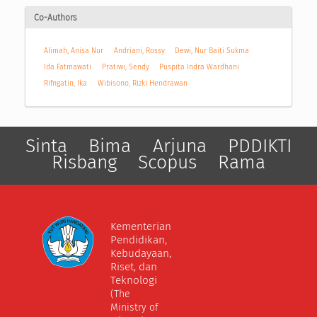
Co-Authors
Alimah, Anisa Nur
Andriani, Rossy
Dewi, Nur Baiti Sukma
Ida Fatmawati
Pratiwi, Sendy
Puspita Indra Wardhani
Rifngatin, Ika
Wibisono, Rizki Hendrawan
Sinta
Bima
Arjuna
PDDIKTI
Risbang
Scopus
Rama
Kementerian
Pendidikan,
Kebudayaan,
Riset, dan
Teknologi
(The
Ministry of