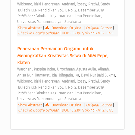
;
;
Wibisono, Rizki Hendrawan
Andriani, Rossy
Pratiwi, Sendy
 Buletin KKN Pendidikan Vol. 1, No. 2, Desember 2019 
Publisher : 
Fakultas Keguruan dan Ilmu Pendidikan, 
Universitas Muhammadiyah Surakarta 
Show Abstract
|
Download Original
|
Original Source
|
Check in Google Scholar
|
DOI: 10.23917/bkkndik.v1i2.10773
Penerapan Permainan Origami untuk 
Meningkatkan Kreativitas Siswa di MIM Pepe, 
Klaten 
;
;
Wardhani, Puspita Indra
Urrochman, Agusta Aulia
Alimah, 
;
;
;
;
Anisa Nur
Fatmawati, Ida
Rifngatin, Ika
Dewi, Nur Baiti Sukma
;
;
Wibisono, Rizki Hendrawan
Andriani, Rossy
Pratiwi, Sendy
 Buletin KKN Pendidikan Vol. 1, No. 2, Desember 2019 
Publisher : 
Fakultas Keguruan dan Ilmu Pendidikan, 
Universitas Muhammadiyah Surakarta 
Show Abstract
|
Download Original
|
Original Source
|
Check in Google Scholar
|
DOI: 10.23917/bkkndik.v1i2.10773