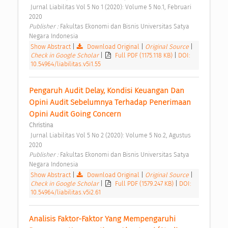
 Jurnal Liabilitas Vol 5 No 1 (2020): Volume 5 No.1, Februari 
2020 
Publisher : 
Fakultas Ekonomi dan Bisnis Universitas Satya 
Negara Indonesia 
Show Abstract
|
Download Original
|
Original Source
|
Check in Google Scholar
|
Full PDF (1175.118 KB)
|
DOI:
10.54964/liabilitas.v5i1.55
Pengaruh Audit Delay, Kondisi Keuangan Dan 
Opini Audit Sebelumnya Terhadap Penerimaan 
Opini Audit Going Concern 
Christina
 Jurnal Liabilitas Vol 5 No 2 (2020): Volume 5 No.2, Agustus 
2020 
Publisher : 
Fakultas Ekonomi dan Bisnis Universitas Satya 
Negara Indonesia 
Show Abstract
|
Download Original
|
Original Source
|
Check in Google Scholar
|
Full PDF (1579.247 KB)
|
DOI:
10.54964/liabilitas.v5i2.61
Analisis Faktor-Faktor Yang Mempengaruhi 