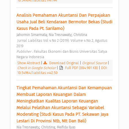
10.54964/liabilitas.v4i1.44
Analisis Pemahaman Akuntansi Dan Perpajakan 
Usaha Jual Beli Kendaraan Bermotor Bekas (Studi 
Kasus Pada Pt. Sarilamo) 
;
;
Jahormin Simarmata
Nia Tresnawaty
Christina
 Jurnal Liabilitas Vol 4 No 2 (2019): Volume 4 No.2, Agustus 
2019 
Publisher : 
Fakultas Ekonomi dan Bisnis Universitas Satya 
Negara Indonesia 
Show Abstract
|
Download Original
|
Original Source
|
Check in Google Scholar
|
Full PDF (884.901 KB)
|
DOI:
10.54964/liabilitas.v4i2.50
Tingkat Pemahaman Akuntansi Dan Kemampuan 
Membuat Laporan Keuangan Dalam 
Meningkatkan Kualitas Laporan Keuangan 
Melalui Pelatihan Akuntansi Sebagai Variabel 
Moderating (Studi Kasus Pada PT. Sekawan Jaya 
Lestari Di Provinsi Ntb, Ntt Dan Bali) 
;
;
Nia Tresnawaty
Christina
Meifida Ilyas