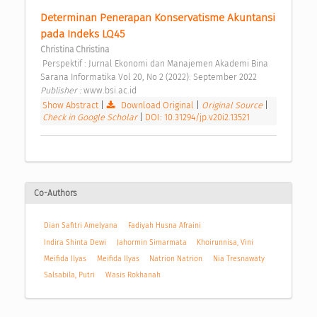
Determinan Penerapan Konservatisme Akuntansi 
pada Indeks LQ45 
Christina Christina
 Perspektif : Jurnal Ekonomi dan Manajemen Akademi Bina 
Sarana Informatika Vol 20, No 2 (2022): September 2022 
Publisher : 
www.bsi.ac.id 
Show Abstract
|
Download Original
|
Original Source
|
Check in Google Scholar
|
DOI: 10.31294/jp.v20i2.13521
Co-Authors
Dian Safitri Amelyana
Fadiyah Husna Afraini
Indira Shinta Dewi
Jahormin Simarmata
Khoirunnisa, Vini
Meifida Ilyas
Meifida Ilyas
Natrion Natrion
Nia Tresnawaty
Salsabila, Putri
Wasis Rokhanah