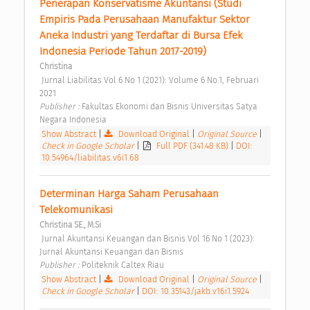
Penerapan Konservatisme Akuntansi (Studi 
Empiris Pada Perusahaan Manufaktur Sektor 
Aneka Industri yang Terdaftar di Bursa Efek 
Indonesia Periode Tahun 2017-2019) 
Christina
 Jurnal Liabilitas Vol 6 No 1 (2021): Volume 6 No.1, Februari 
2021 
Publisher : 
Fakultas Ekonomi dan Bisnis Universitas Satya 
Negara Indonesia 
Show Abstract
|
Download Original
|
Original Source
|
Check in Google Scholar
|
Full PDF (341.48 KB)
|
DOI:
10.54964/liabilitas.v6i1.68
Determinan Harga Saham Perusahaan 
Telekomunikasi 
Christina SE., M.Si
 Jurnal Akuntansi Keuangan dan Bisnis Vol 16 No 1 (2023): 
Jurnal Akuntansi Keuangan dan Bisnis 
Publisher : 
Politeknik Caltex Riau 
Show Abstract
|
Download Original
|
Original Source
|
Check in Google Scholar
|
DOI: 10.35143/jakb.v16i1.5924