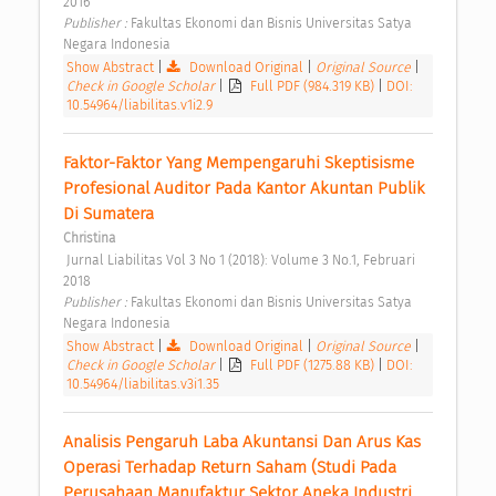
2016 
Publisher : 
Fakultas Ekonomi dan Bisnis Universitas Satya 
Negara Indonesia 
Show Abstract
|
Download Original
|
Original Source
|
Check in Google Scholar
|
Full PDF (984.319 KB)
|
DOI:
10.54964/liabilitas.v1i2.9
Faktor-Faktor Yang Mempengaruhi Skeptisisme 
Profesional Auditor Pada Kantor Akuntan Publik 
Di Sumatera 
Christina
 Jurnal Liabilitas Vol 3 No 1 (2018): Volume 3 No.1, Februari 
2018 
Publisher : 
Fakultas Ekonomi dan Bisnis Universitas Satya 
Negara Indonesia 
Show Abstract
|
Download Original
|
Original Source
|
Check in Google Scholar
|
Full PDF (1275.88 KB)
|
DOI:
10.54964/liabilitas.v3i1.35
Analisis Pengaruh Laba Akuntansi Dan Arus Kas 
Operasi Terhadap Return Saham (Studi Pada 
Perusahaan Manufaktur Sektor Aneka Industri 