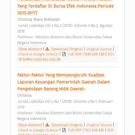
Yang Terdaftar Di Bursa Efek Indonesia Periode 
2013-2017) 
;
Christina
Wasis Rokhanah
 Jurnal Liabilitas Vol 3 No 2 (2018): Volume 3 No.2, Agustus 
2018 
Publisher : 
Fakultas Ekonomi dan Bisnis Universitas Satya 
Negara Indonesia 
Show Abstract
|
Download Original
|
Original Source
|
Check in Google Scholar
|
Full PDF (1035.898 KB)
|
DOI:
10.54964/liabilitas.v3i2.38
Faktor-Faktor Yang Mempengaruhi Kualitas 
Laporan Keuangan Pemerintah Daerah Dalam 
Pengelolaan Barang Milik Daerah 
Christina
 Jurnal Liabilitas Vol 4 No 1 (2019): Volume 4 No.1, Februari 
2019 
Publisher : 
Fakultas Ekonomi dan Bisnis Universitas Satya 
Negara Indonesia 
Show Abstract
|
Download Original
|
Original Source
|
Check in Google Scholar
|
Full PDF (1102.638 KB)
|
DOI: