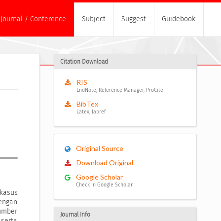
Journal / Conference
Subject
Suggest
Guidebook
Citation Download
RIS
EndNote, Reference Manager, ProCite
BibTex
Latex, Jabref
Original Source
Download Original
Google Scholar
Check in Google Scholar
 kasus
engan
sumber
Journal Info
 serta