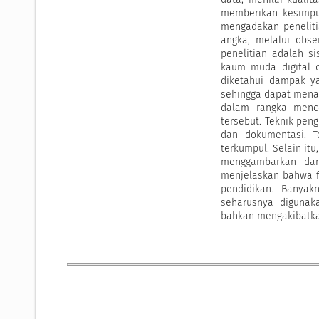
memberikan kesimpula
mengadakan penelit
angka, melalui obse
penelitian adalah s
kaum muda digital d
diketahui dampak ya
sehingga dapat menam
dalam rangka menc
tersebut. Teknik pen
dan dokumentasi. T
terkumpul. Selain itu
menggambarkan dan
menjelaskan bahwa f
pendidikan. Banya
seharusnya digunak
bahkan mengakibatka