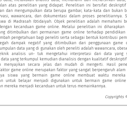
n atas penelitian yang didapat. Penelitian ini bersifat deskriptif
ian dan mengumpulkan data berupa gambar, kata-kata dan bukan b
rvasi, wawancara, dan dokumentasi dalam proses penelitiannya. S
iswa di Madrasah Ibtidaiyah. Objek penelitian adalah memahami b
engan kecanduan game online. Melalui penelitian ini diharapkan 
ng ditimbulkan dari permainan game online terhadap pendidikan 
bah pengetahuan bagi peneliti serta sebagai bentuk kontribusi pem
egah dampak negatif yang ditimbulkan dari penggunaan game o
gumpulan data yang di gunakan oleh peneliti adalah wawancara, obes
eknik analisis un- tuk mengetahui interpretasi dari data yang 
, data yang terkumpul kemudian dianalisis dengan kualitatif deskriptif
 menyajikan secara jelas dan mudah di mengerti. Hasil penel
aktor game online merupakan faktor yang sangat berpengaruh alam
knya siswa yang bermain game online membuat waktu mereka
an untuk belajar menjadi digunakan untuk bermain game online
n mereka menjadi kecanduan untuk terus memainkannya.
Copyrights 