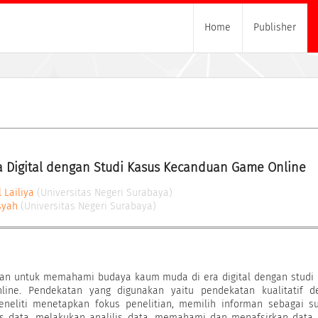
Home
Publisher
Digital dengan Studi Kasus Kecanduan Game Online
 Lailiya
(Universitas Negeri Surabaya)
syah
(Universitas Negeri Surabaya)
ujuan untuk memahami budaya kaum muda di era digital dengan studi
ine. Pendekatan yang digunakan yaitu pendekatan kualitatif d
Peneliti menetapkan fokus penelitian, memilih informan sebagai 
tas data, melakukan analilis data, memahami dan menafsirkan data,