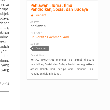
 yaitu
Pahlawan : Jurnal Ilmu 
Pendidikan, Sosial dan Budaya
erupa
ubjek
Website
udaya
Abbrev
dapat
pahlawan
anak,
ikiran
Publisher
Universitas Achmad Yani
nline
ervasi
Subject
sudah
Education
 yaitu
Description
itian
JURNAL PAHLAWAN memuat isu aktual dibidang
 dunia
pendidikan, Sosial dan Budaya berisi tentang artikel-
 yang
artikel Ilmiah, baik berupa opini maupun Hasil
 yang
Penelitian dalam bidang ...
© 2025