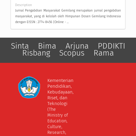
Description
Jurnal Pengabdian Masyarakat Gemilang merupakan jurnal pengabdian
masyarakat, yang di kelolah oleh Himpunan Dosen Gemilang Indonesia
dengan EISSN : 2774-8456 (Online - ...
Sinta
Bima
Arjuna
PDDIKTI
Risbang
Scopus
Rama
Kementerian
Pendidikan,
Kebudayaan,
Riset, dan
Teknologi
(The
Ministry of
Education,
Culture,
Research,