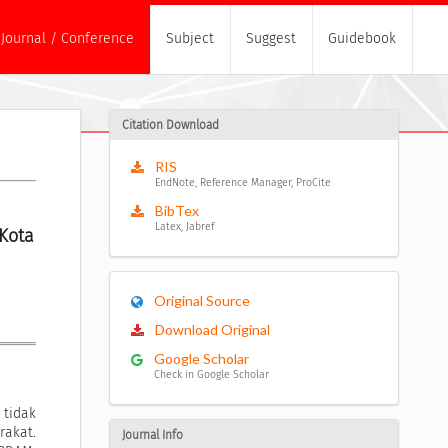
Journal / Conference
Subject
Suggest
Guidebook
Citation Download
RIS
EndNote, Reference Manager, ProCite
BibTex
Latex, Jabref
ota 
Original Source
Download Original
Google Scholar
Check in Google Scholar
 tidak
rakat.
Journal Info