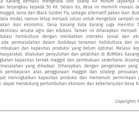
a Karang berhasil mengelola unit usaha Air Minum layaknya 
n terjangkau kepada 50 KK. Selain itu, desa ini memilih inovasi 
ggot, larva dari Black Soldier Fly, sebagai alternatif pakan ikan. Bu
dala modal, namun tetap menjadi solusi untuk mengelola sampah o
akan ikan ekonomis. Desa Kasang Kota Karang juga merintis 
i destinasi wisata agro dan edukasi. Taman ini diharapkan menjadi
ukasi hortikultura dengan melibatkan interaksi sosial dan ek
n, ada permasalahan dalam budidaya tanaman holtikultura dan ma
embukuan dan kapasitas produksi yang belum optimal. Melalui keg
asyarakat, dilakukan penyuluhan dan pelatihan di BUMDes Kasang
ngkatan kapasitas ternak maggot dan pembukuan sederhana disamp
rmasalahan yang dihadapi. Diharapkan, dengan pengelolaan yang 
suk pembayaran atas penggunaan maggot dan strategi penjualan
pat meningkatkan kapasitas produksi dan memenuhi permintaan p
ni dapat mendukung pertumbuhan ekonomi dan keberlanjutan Desa K
Copyrights 