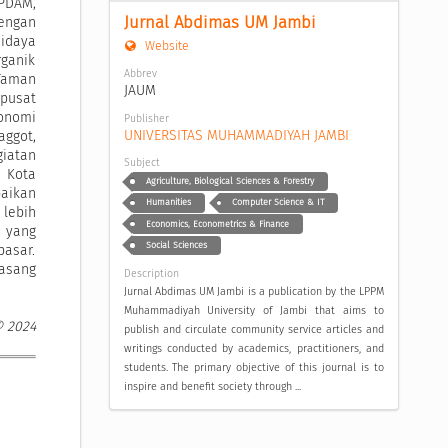
PDAM,
Jurnal Abdimas UM Jambi
dengan
didaya
Website
rganik
Abbrev
Taman
JAUM
 pusat
onomi
Publisher
UNIVERSITAS MUHAMMADIYAH JAMBI
ggot,
iatan
Subject
 Kota
Agriculture, Biological Sciences & Forestry
aikan
Humanities
Computer Science & IT
lebih
Economics, Econometrics & Finance
 yang
Social Sciences
asar.
asang
Description
Jurnal Abdimas UM Jambi is a publication by the LPPM
Muhammadiyah University of Jambi that aims to
© 2024
publish and circulate community service articles and
writings conducted by academics, practitioners, and
students. The primary objective of this journal is to
inspire and benefit society through ...