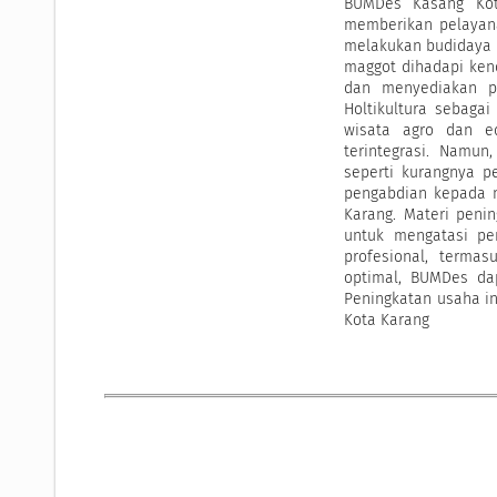
BUMDes Kasang Kot
memberikan pelayana
melakukan budidaya ma
maggot dihadapi ken
dan menyediakan p
Holtikultura sebaga
wisata agro dan ed
terintegrasi. Namu
seperti kurangnya p
pengabdian kepada m
Karang. Materi peni
untuk mengatasi pe
profesional, terma
optimal, BUMDes da
Peningkatan usaha i
Kota Karang