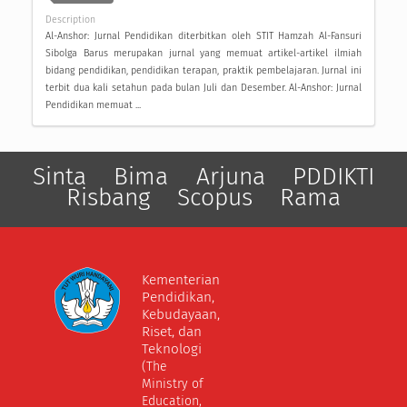
Description
Al-Anshor: Jurnal Pendidikan diterbitkan oleh STIT Hamzah Al-Fansuri
Sibolga Barus merupakan jurnal yang memuat artikel-artikel ilmiah
bidang pendidikan, pendidikan terapan, praktik pembelajaran. Jurnal ini
terbit dua kali setahun pada bulan Juli dan Desember. Al-Anshor: Jurnal
Pendidikan memuat ...
Sinta
Bima
Arjuna
PDDIKTI
Risbang
Scopus
Rama
Kementerian
Pendidikan,
Kebudayaan,
Riset, dan
Teknologi
(The
Ministry of
Education,