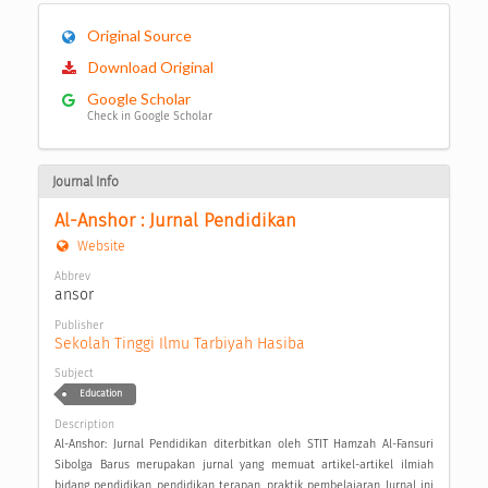
Original Source
Download Original
Google Scholar
Check in Google Scholar
Journal Info
Al-Anshor : Jurnal Pendidikan
Website
Abbrev
ansor
Publisher
Sekolah Tinggi Ilmu Tarbiyah Hasiba
Subject
Education
Description
Al-Anshor: Jurnal Pendidikan diterbitkan oleh STIT Hamzah Al-Fansuri
Sibolga Barus merupakan jurnal yang memuat artikel-artikel ilmiah
bidang pendidikan, pendidikan terapan, praktik pembelajaran. Jurnal ini