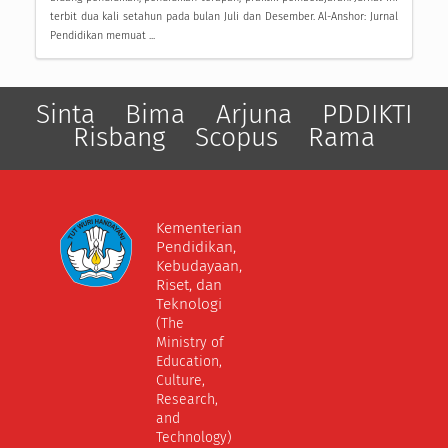
terbit dua kali setahun pada bulan Juli dan Desember. Al-Anshor: Jurnal
Pendidikan memuat ...
Sinta
Bima
Arjuna
PDDIKTI
Risbang
Scopus
Rama
Kementerian
Pendidikan,
Kebudayaan,
Riset, dan
Teknologi
(The
Ministry of
Education,
Culture,
Research,
and
Technology)